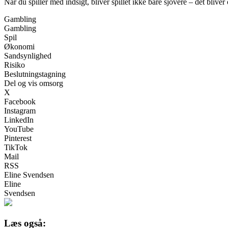
Når du spiller med indsigt, bliver spillet ikke bare sjovere – det bliver
Gambling
Gambling
Spil
Økonomi
Sandsynlighed
Risiko
Beslutningstagning
Del og vis omsorg
X
Facebook
Instagram
LinkedIn
YouTube
Pinterest
TikTok
Mail
RSS
Eline Svendsen
Eline
Svendsen
Læs også: