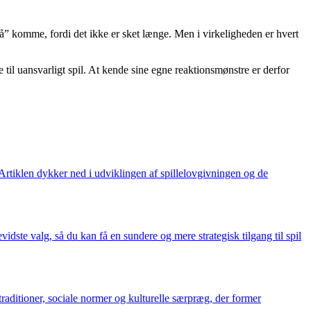
må” komme, fordi det ikke er sket længe. Men i virkeligheden er hvert
e til uansvarligt spil. At kende sine egne reaktionsmønstre er derfor
Artiklen dykker ned i udviklingen af spillelovgivningen og de
idste valg, så du kan få en sundere og mere strategisk tilgang til spil
 traditioner, sociale normer og kulturelle særpræg, der former