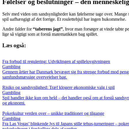
Følelser og beslutninger – den menneskelig
Selv med viden om sandsynligheder kan følelserne tage over. Mange s
spil uafhængigt af det forrige. Et roulettehjul har ingen hukommelse.
Andre falder for
“taberens jagt”
, hvor man forsøger at vinde tabte pe
lige så vigtigt som at forstå matematikken bag spillet.
Læs også:
Fra forbud til regulering: Udviklingen af spillelovgivningen
Gambling
Gennem årtier har Danmark bevæget sig fra strenge forbud mod pengespi
samfundsmæssige overvejelser bag.
Risiko og sandsynlighed: Træf klogere økonomiske valg i spil
Gambling
Spil handler ikke kun om held – det handler også om at forstå sandsynli
og økonomi.
Pokerkultur verden over – unikke traditioner og tilgange
Gambling
Fra Las Vegas’ blinkende lys til Japans stille tehus-turneringer – poker
pokerkulturen i forskellige dele af verden.