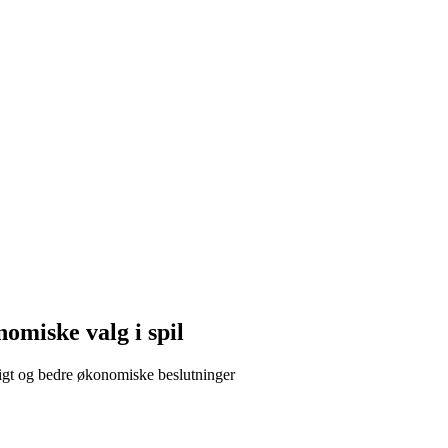
omiske valg i spil
dsigt og bedre økonomiske beslutninger