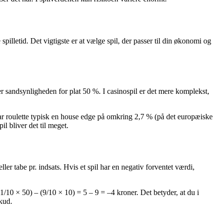
illetid. Det vigtigste er at vælge spil, der passer til din økonomi og
r sandsynligheden for plat 50 %. I casinospil er det mere komplekst,
l har roulette typisk en house edge på omkring 2,7 % (på det europæiske
il bliver det til meget.
ler tabe pr. indsats. Hvis et spil har en negativ forventet værdi,
1/10 × 50) – (9/10 × 10) = 5 – 9 = –4 kroner. Det betyder, at du i
skud.