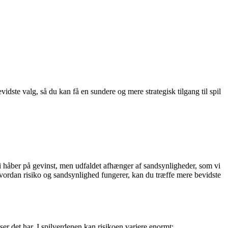
idste valg, så du kan få en sundere og mere strategisk tilgang til spil
 Vi håber på gevinst, men udfaldet afhænger af sandsynligheder, som vi
 hvordan risiko og sandsynlighed fungerer, kan du træffe mere bevidste
er det har. I spilverdenen kan risikoen variere enormt: