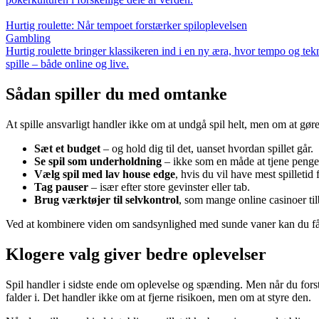
Hurtig roulette: Når tempoet forstærker spiloplevelsen
Gambling
Hurtig roulette bringer klassikeren ind i en ny æra, hvor tempo og t
spille – både online og live.
Sådan spiller du med omtanke
At spille ansvarligt handler ikke om at undgå spil helt, men om at gør
Sæt et budget
– og hold dig til det, uanset hvordan spillet går.
Se spil som underholdning
– ikke som en måde at tjene penge
Vælg spil med lav house edge
, hvis du vil have mest spilletid
Tag pauser
– især efter store gevinster eller tab.
Brug værktøjer til selvkontrol
, som mange online casinoer til
Ved at kombinere viden om sandsynlighed med sunde vaner kan du få e
Klogere valg giver bedre oplevelser
Spil handler i sidste ende om oplevelse og spænding. Men når du fors
falder i. Det handler ikke om at fjerne risikoen, men om at styre den.