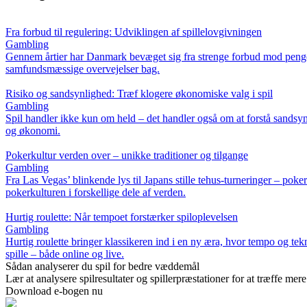
Fra forbud til regulering: Udviklingen af spillelovgivningen
Gambling
Gennem årtier har Danmark bevæget sig fra strenge forbud mod pengespi
samfundsmæssige overvejelser bag.
Risiko og sandsynlighed: Træf klogere økonomiske valg i spil
Gambling
Spil handler ikke kun om held – det handler også om at forstå sandsynli
og økonomi.
Pokerkultur verden over – unikke traditioner og tilgange
Gambling
Fra Las Vegas’ blinkende lys til Japans stille tehus-turneringer – poker
pokerkulturen i forskellige dele af verden.
Hurtig roulette: Når tempoet forstærker spiloplevelsen
Gambling
Hurtig roulette bringer klassikeren ind i en ny æra, hvor tempo og t
spille – både online og live.
Sådan analyserer du spil for bedre væddemål
Lær at analysere spilresultater og spillerpræstationer for at træffe me
Download e-bogen nu