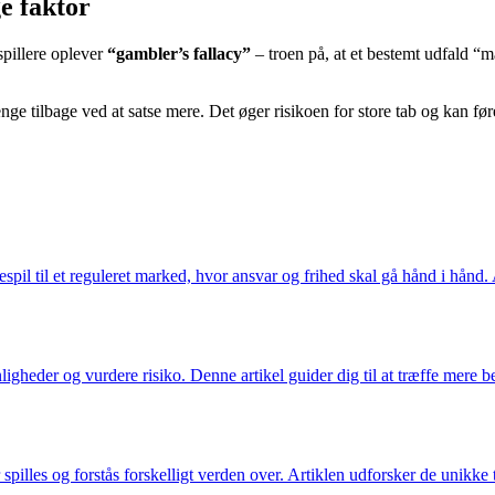
e faktor
pillere oplever
“gambler’s fallacy”
– troen på, at et bestemt udfald “
nge tilbage ved at satse mere. Det øger risikoen for store tab og kan før
l til et reguleret marked, hvor ansvar og frihed skal gå hånd i hånd. 
gheder og vurdere risiko. Denne artikel guider dig til at træffe mere bev
 spilles og forstås forskelligt verden over. Artiklen udforsker de unikke