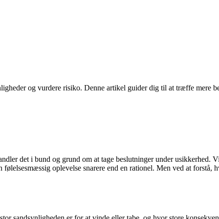
gheder og vurdere risiko. Denne artikel guider dig til at træffe mere bev
s – handler det i bund og grund om at tage beslutninger under usikkerhed.
 en følelsesmæssig oplevelse snarere end en rationel. Men ved at forstå,
or sandsynligheden er for at vinde eller tabe, og hvor store konsekvens