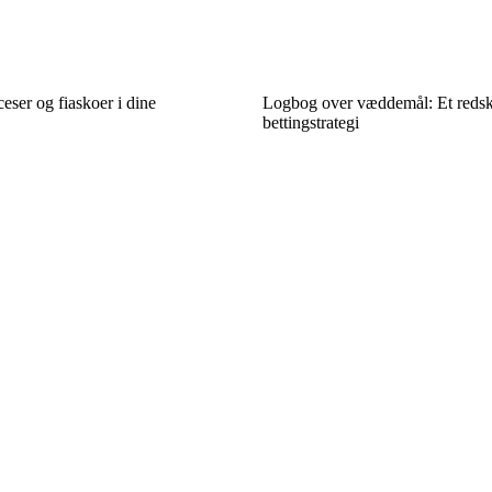
eser og fiaskoer i dine
Logbog over væddemål: Et redska
bettingstrategi