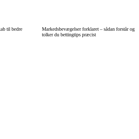
b til bedre
Markedsbevægelser forklaret – sådan forstår og
tolker du bettingtips præcist