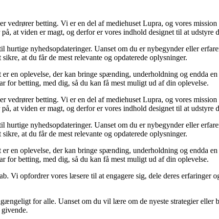
der vedrører betting. Vi er en del af mediehuset Lupra, og vores mission 
på, at viden er magt, og derfor er vores indhold designet til at udstyre
 til hurtige nyhedsopdateringer. Uanset om du er nybegynder eller erfare
t sikre, at du får de mest relevante og opdaterede oplysninger.
et er en oplevelse, der kan bringe spænding, underholdning og endda en 
ar for betting, med dig, så du kan få mest muligt ud af din oplevelse.
der vedrører betting. Vi er en del af mediehuset Lupra, og vores mission 
på, at viden er magt, og derfor er vores indhold designet til at udstyre
 til hurtige nyhedsopdateringer. Uanset om du er nybegynder eller erfare
t sikre, at du får de mest relevante og opdaterede oplysninger.
et er en oplevelse, der kan bringe spænding, underholdning og endda en 
ar for betting, med dig, så du kan få mest muligt ud af din oplevelse.
ab. Vi opfordrer vores læsere til at engagere sig, dele deres erfaringer
lgængeligt for alle. Uanset om du vil lære om de nyeste strategier eller b
g givende.