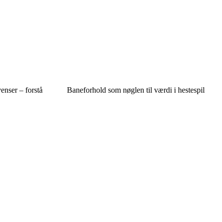
enser – forstå
Baneforhold som nøglen til værdi i hestespil