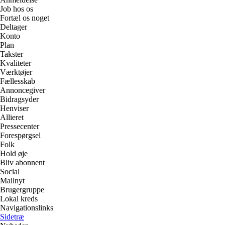
Job hos os
Fortæl os noget
Deltager
Konto
Plan
Takster
Kvaliteter
Værktøjer
Fællesskab
Annoncegiver
Bidragsyder
Henviser
Allieret
Pressecenter
Forespørgsel
Folk
Hold øje
Bliv abonnent
Social
Mailnyt
Brugergruppe
Lokal kreds
Navigationslinks
Sidetræ