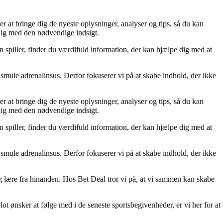
er at bringe dig de nyeste oplysninger, analyser og tips, så du kan
 dig med den nødvendige indsigt.
n spiller, finder du værdifuld information, der kan hjælpe dig med at
smule adrenalinsus. Derfor fokuserer vi på at skabe indhold, der ikke
er at bringe dig de nyeste oplysninger, analyser og tips, så du kan
 dig med den nødvendige indsigt.
n spiller, finder du værdifuld information, der kan hjælpe dig med at
smule adrenalinsus. Derfor fokuserer vi på at skabe indhold, der ikke
 og lære fra hinanden. Hos Bet Deal tror vi på, at vi sammen kan skabe
lot ønsker at følge med i de seneste sportsbegivenheder, er vi her for at