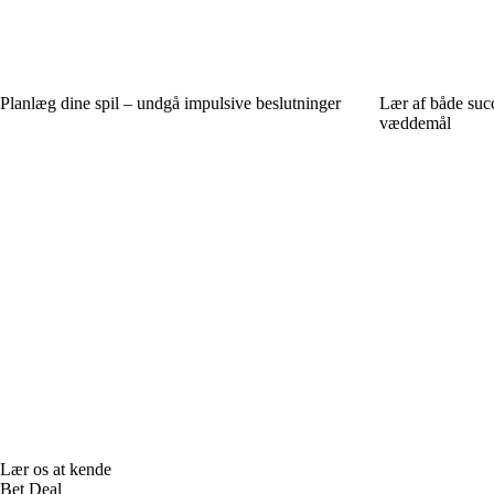
Planlæg dine spil – undgå impulsive beslutninger
Lær af både succ
væddemål
Lær os at kende
Bet Deal