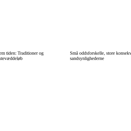
m tiden: Traditioner og
Små oddsforskelle, store konsekv
estevæddeløb
sandsynlighederne