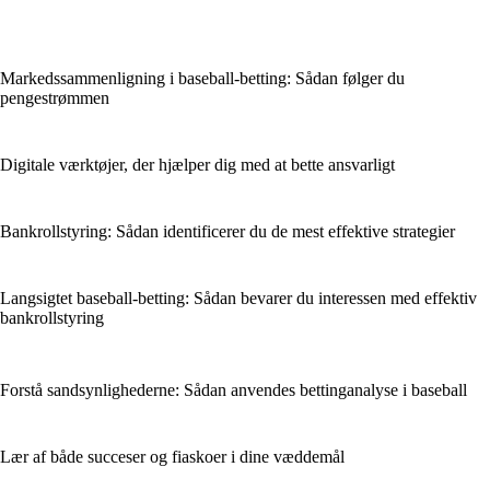
Markedssammenligning i baseball-betting: Sådan følger du
pengestrømmen
Digitale værktøjer, der hjælper dig med at bette ansvarligt
Bankrollstyring: Sådan identificerer du de mest effektive strategier
Langsigtet baseball-betting: Sådan bevarer du interessen med effektiv
bankrollstyring
Forstå sandsynlighederne: Sådan anvendes bettinganalyse i baseball
Lær af både succeser og fiaskoer i dine væddemål