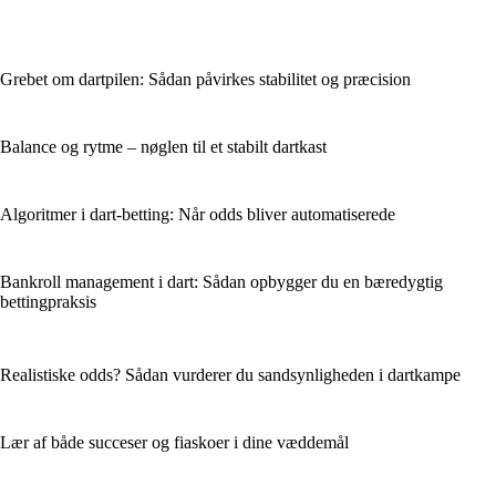
Grebet om dartpilen: Sådan påvirkes stabilitet og præcision
Balance og rytme – nøglen til et stabilt dartkast
Algoritmer i dart-betting: Når odds bliver automatiserede
Bankroll management i dart: Sådan opbygger du en bæredygtig
bettingpraksis
Realistiske odds? Sådan vurderer du sandsynligheden i dartkampe
Lær af både succeser og fiaskoer i dine væddemål