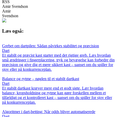
RSS
Amir Svendson
Amir
Svendson
Læs også:
Grebet om dartpilen: Sådan påvirkes stabilitet og præcision
Dart
Et stabilt og præcist kast starter med det rigtige greb. Læs hvordan
små ændringer i fingerplacering, tryk og bevægelse kan forbedre din
præcision og give dig et mere sikkert kast – uanset om du spiller for
sjov eller på konkurrenceplan.
Balance og rytme – nøglen til et stabilt dartkast
Dart
Et stabilt dartkast kræver mere end et godt sigte. Lær hvordan
balance, kropsholdning og rytme kan gøre forskellen mellem et
tilfældigt og et kontrolleret kast – uanset om du spiller for sjov eller
på konkurrenceplan.
Algoritmer i dart-betting: Når odds bliver automatiserede
Dart