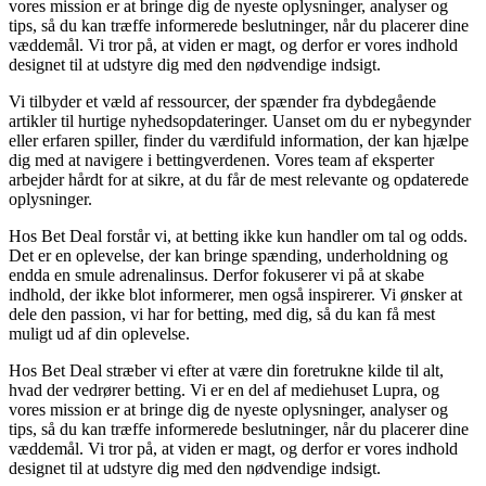
vores mission er at bringe dig de nyeste oplysninger, analyser og
tips, så du kan træffe informerede beslutninger, når du placerer dine
væddemål. Vi tror på, at viden er magt, og derfor er vores indhold
designet til at udstyre dig med den nødvendige indsigt.
Vi tilbyder et væld af ressourcer, der spænder fra dybdegående
artikler til hurtige nyhedsopdateringer. Uanset om du er nybegynder
eller erfaren spiller, finder du værdifuld information, der kan hjælpe
dig med at navigere i bettingverdenen. Vores team af eksperter
arbejder hårdt for at sikre, at du får de mest relevante og opdaterede
oplysninger.
Hos Bet Deal forstår vi, at betting ikke kun handler om tal og odds.
Det er en oplevelse, der kan bringe spænding, underholdning og
endda en smule adrenalinsus. Derfor fokuserer vi på at skabe
indhold, der ikke blot informerer, men også inspirerer. Vi ønsker at
dele den passion, vi har for betting, med dig, så du kan få mest
muligt ud af din oplevelse.
Hos Bet Deal stræber vi efter at være din foretrukne kilde til alt,
hvad der vedrører betting. Vi er en del af mediehuset Lupra, og
vores mission er at bringe dig de nyeste oplysninger, analyser og
tips, så du kan træffe informerede beslutninger, når du placerer dine
væddemål. Vi tror på, at viden er magt, og derfor er vores indhold
designet til at udstyre dig med den nødvendige indsigt.