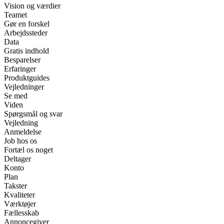
Vision og værdier
Teamet
Gør en forskel
Arbejdssteder
Data
Gratis indhold
Besparelser
Erfaringer
Produktguides
Vejledninger
Se med
Viden
Spørgsmål og svar
Vejledning
Anmeldelse
Job hos os
Fortæl os noget
Deltager
Konto
Plan
Takster
Kvaliteter
Værktøjer
Fællesskab
Annoncegiver