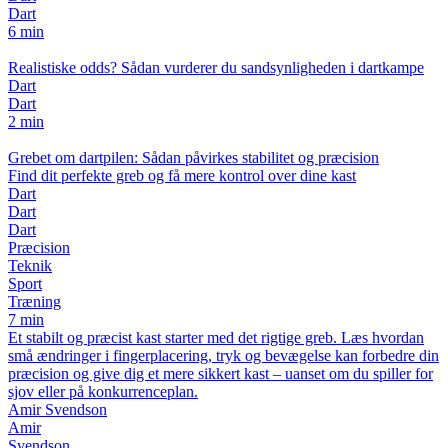
Dart
6 min
Realistiske odds? Sådan vurderer du sandsynligheden i dartkampe
Dart
Dart
2 min
Grebet om dartpilen: Sådan påvirkes stabilitet og præcision
Find dit perfekte greb og få mere kontrol over dine kast
Dart
Dart
Dart
Præcision
Teknik
Sport
Træning
7 min
Et stabilt og præcist kast starter med det rigtige greb. Læs hvordan
små ændringer i fingerplacering, tryk og bevægelse kan forbedre din
præcision og give dig et mere sikkert kast – uanset om du spiller for
sjov eller på konkurrenceplan.
Amir Svendson
Amir
Svendson