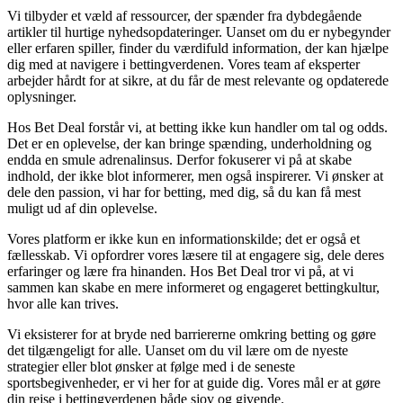
Vi tilbyder et væld af ressourcer, der spænder fra dybdegående
artikler til hurtige nyhedsopdateringer. Uanset om du er nybegynder
eller erfaren spiller, finder du værdifuld information, der kan hjælpe
dig med at navigere i bettingverdenen. Vores team af eksperter
arbejder hårdt for at sikre, at du får de mest relevante og opdaterede
oplysninger.
Hos Bet Deal forstår vi, at betting ikke kun handler om tal og odds.
Det er en oplevelse, der kan bringe spænding, underholdning og
endda en smule adrenalinsus. Derfor fokuserer vi på at skabe
indhold, der ikke blot informerer, men også inspirerer. Vi ønsker at
dele den passion, vi har for betting, med dig, så du kan få mest
muligt ud af din oplevelse.
Vores platform er ikke kun en informationskilde; det er også et
fællesskab. Vi opfordrer vores læsere til at engagere sig, dele deres
erfaringer og lære fra hinanden. Hos Bet Deal tror vi på, at vi
sammen kan skabe en mere informeret og engageret bettingkultur,
hvor alle kan trives.
Vi eksisterer for at bryde ned barriererne omkring betting og gøre
det tilgængeligt for alle. Uanset om du vil lære om de nyeste
strategier eller blot ønsker at følge med i de seneste
sportsbegivenheder, er vi her for at guide dig. Vores mål er at gøre
din rejse i bettingverdenen både sjov og givende.