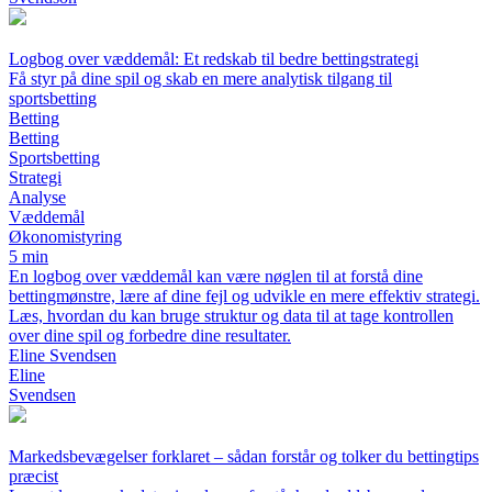
Logbog over væddemål: Et redskab til bedre bettingstrategi
Få styr på dine spil og skab en mere analytisk tilgang til
sportsbetting
Betting
Betting
Sportsbetting
Strategi
Analyse
Væddemål
Økonomistyring
5 min
En logbog over væddemål kan være nøglen til at forstå dine
bettingmønstre, lære af dine fejl og udvikle en mere effektiv strategi.
Læs, hvordan du kan bruge struktur og data til at tage kontrollen
over dine spil og forbedre dine resultater.
Eline Svendsen
Eline
Svendsen
Markedsbevægelser forklaret – sådan forstår og tolker du bettingtips
præcist