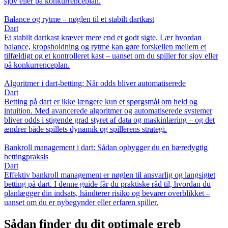
sjov eller på konkurrenceplan.
Balance og rytme – nøglen til et stabilt dartkast
Dart
Et stabilt dartkast kræver mere end et godt sigte. Lær hvordan
balance, kropsholdning og rytme kan gøre forskellen mellem et
tilfældigt og et kontrolleret kast – uanset om du spiller for sjov eller
på konkurrenceplan.
Algoritmer i dart-betting: Når odds bliver automatiserede
Dart
Betting på dart er ikke længere kun et spørgsmål om held og
intuition. Med avancerede algoritmer og automatiserede systemer
bliver odds i stigende grad styret af data og maskinlæring – og det
ændrer både spillets dynamik og spillerens strategi.
Bankroll management i dart: Sådan opbygger du en bæredygtig
bettingpraksis
Dart
Effektiv bankroll management er nøglen til ansvarlig og langsigtet
betting på dart. I denne guide får du praktiske råd til, hvordan du
planlægger din indsats, håndterer risiko og bevarer overblikket –
uanset om du er nybegynder eller erfaren spiller.
Sådan finder du dit optimale greb