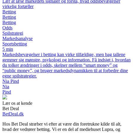
Lær at læse markedets signaler og forstå, hvad oddsbevægelser
virkelig fortæller
Betting
Betting
Betting
Odds
Spilstrategi
Markedsanalyse
Sportsbetting
5 min
Markedsbevægelser i betting kan virke tilfældige, men bag tallene
gemmer sig mønstre, psykologi og information. Få indsigt i, hvordan
du tolker ændringer i odds, skelner mellem “smart money” og
“public money”, og bruger markedsdynamikken til at forbedre dine
egne spilstrategier.
Nia Pind
Nia
Pind
Lær os at kende
Bet Deal
BetDeal.dk
Hos Bet Deal stræber vi efter at være din foretrukne kilde til alt,
hvad der vedrører betting. Vi er en del af mediehuset Lupra, og