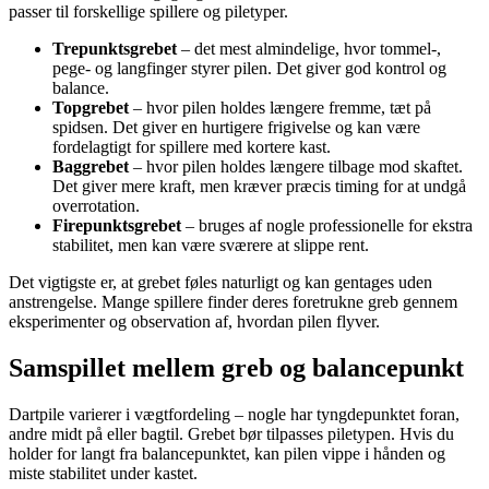
passer til forskellige spillere og piletyper.
Trepunktsgrebet
– det mest almindelige, hvor tommel-,
pege- og langfinger styrer pilen. Det giver god kontrol og
balance.
Topgrebet
– hvor pilen holdes længere fremme, tæt på
spidsen. Det giver en hurtigere frigivelse og kan være
fordelagtigt for spillere med kortere kast.
Baggrebet
– hvor pilen holdes længere tilbage mod skaftet.
Det giver mere kraft, men kræver præcis timing for at undgå
overrotation.
Firepunktsgrebet
– bruges af nogle professionelle for ekstra
stabilitet, men kan være sværere at slippe rent.
Det vigtigste er, at grebet føles naturligt og kan gentages uden
anstrengelse. Mange spillere finder deres foretrukne greb gennem
eksperimenter og observation af, hvordan pilen flyver.
Samspillet mellem greb og balancepunkt
Dartpile varierer i vægtfordeling – nogle har tyngdepunktet foran,
andre midt på eller bagtil. Grebet bør tilpasses piletypen. Hvis du
holder for langt fra balancepunktet, kan pilen vippe i hånden og
miste stabilitet under kastet.