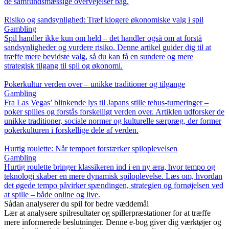
de samfundsmæssige overvejelser bag.
Risiko og sandsynlighed: Træf klogere økonomiske valg i spil
Gambling
Spil handler ikke kun om held – det handler også om at forstå
sandsynligheder og vurdere risiko. Denne artikel guider dig til at
træffe mere bevidste valg, så du kan få en sundere og mere
strategisk tilgang til spil og økonomi.
Pokerkultur verden over – unikke traditioner og tilgange
Gambling
Fra Las Vegas’ blinkende lys til Japans stille tehus-turneringer –
poker spilles og forstås forskelligt verden over. Artiklen udforsker de
unikke traditioner, sociale normer og kulturelle særpræg, der former
pokerkulturen i forskellige dele af verden.
Hurtig roulette: Når tempoet forstærker spiloplevelsen
Gambling
Hurtig roulette bringer klassikeren ind i en ny æra, hvor tempo og
teknologi skaber en mere dynamisk spiloplevelse. Læs om, hvordan
det øgede tempo påvirker spændingen, strategien og fornøjelsen ved
at spille – både online og live.
Sådan analyserer du spil for bedre væddemål
Lær at analysere spilresultater og spillerpræstationer for at træffe
mere informerede beslutninger. Denne e-bog giver dig værktøjer og