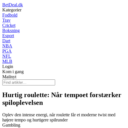
BetDeal.dk
Kategorier
Fodbold
Trav
Cricket
Boksning
Esport
Dart
NBA
PGA
NFL
MLB
Login
Kom i gang
Mailnyt
Hurtig roulette: Når tempoet forstærker
spiloplevelsen
Oplev den intense energi, når roulette får et moderne twist med
højere tempo og hurtigere spilrunder
Gambling