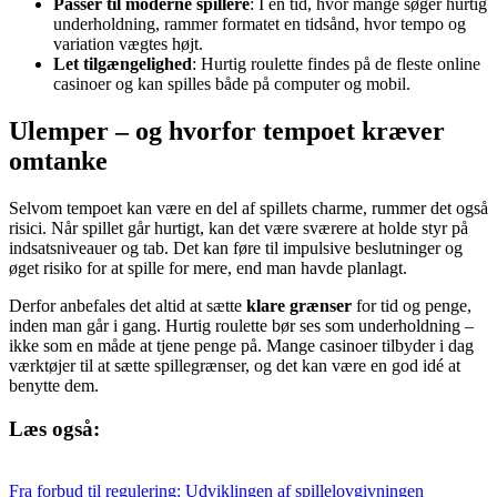
Passer til moderne spillere
: I en tid, hvor mange søger hurtig
underholdning, rammer formatet en tidsånd, hvor tempo og
variation vægtes højt.
Let tilgængelighed
: Hurtig roulette findes på de fleste online
casinoer og kan spilles både på computer og mobil.
Ulemper – og hvorfor tempoet kræver
omtanke
Selvom tempoet kan være en del af spillets charme, rummer det også
risici. Når spillet går hurtigt, kan det være sværere at holde styr på
indsatsniveauer og tab. Det kan føre til impulsive beslutninger og
øget risiko for at spille for mere, end man havde planlagt.
Derfor anbefales det altid at sætte
klare grænser
for tid og penge,
inden man går i gang. Hurtig roulette bør ses som underholdning –
ikke som en måde at tjene penge på. Mange casinoer tilbyder i dag
værktøjer til at sætte spillegrænser, og det kan være en god idé at
benytte dem.
Læs også:
Fra forbud til regulering: Udviklingen af spillelovgivningen