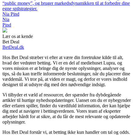
“public money”, og bruger markedsdynamikken til at forbedre dine
egne spilstrategier.
Nia Pind
Nia
Pind
Lær os at kende
Bet Deal
BetDeal.dk
Hos Bet Deal stræber vi efter at være din foretrukne kilde til alt,
hvad der vedrører betting. Vi er en del af mediehuset Lupra, og
vores mission er at bringe dig de nyeste oplysninger, analyser og
tips, så du kan træffe informerede beslutninger, når du placerer dine
væddemål. Vi tror på, at viden er magt, og derfor er vores indhold
designet til at udstyre dig med den nødvendige indsigt.
Vi tilbyder et væld af ressourcer, der spænder fra dybdegående
artikler til hurtige nyhedsopdateringer. Uanset om du er nybegynder
eller erfaren spiller, finder du værdifuld information, der kan hjælpe
dig med at navigere i bettingverdenen. Vores team af eksperter
arbejder hårdt for at sikre, at du får de mest relevante og opdaterede
oplysninger.
Hos Bet Deal forstår vi, at betting ikke kun handler om tal og odds.