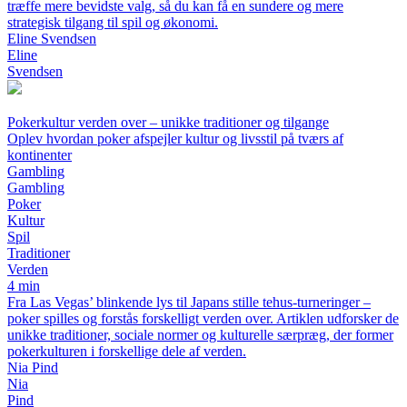
træffe mere bevidste valg, så du kan få en sundere og mere
strategisk tilgang til spil og økonomi.
Eline Svendsen
Eline
Svendsen
Pokerkultur verden over – unikke traditioner og tilgange
Oplev hvordan poker afspejler kultur og livsstil på tværs af
kontinenter
Gambling
Gambling
Poker
Kultur
Spil
Traditioner
Verden
4 min
Fra Las Vegas’ blinkende lys til Japans stille tehus-turneringer –
poker spilles og forstås forskelligt verden over. Artiklen udforsker de
unikke traditioner, sociale normer og kulturelle særpræg, der former
pokerkulturen i forskellige dele af verden.
Nia Pind
Nia
Pind