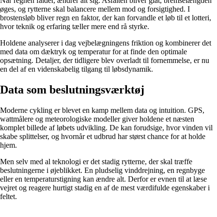
Når regnen falder, ændrer alt sig. Asfalten bliver glat, bremselængden
øges, og rytterne skal balancere mellem mod og forsigtighed. I
brostensløb bliver regn en faktor, der kan forvandle et løb til et lotteri,
hvor teknik og erfaring tæller mere end rå styrke.
Holdene analyserer i dag vejbelægningens friktion og kombinerer det
med data om dæktryk og temperatur for at finde den optimale
opsætning. Detaljer, der tidligere blev overladt til fornemmelse, er nu
en del af en videnskabelig tilgang til løbsdynamik.
Data som beslutningsværktøj
Moderne cykling er blevet en kamp mellem data og intuition. GPS,
wattmålere og meteorologiske modeller giver holdene et næsten
komplet billede af løbets udvikling. De kan forudsige, hvor vinden vil
skabe splittelser, og hvornår et udbrud har størst chance for at holde
hjem.
Men selv med al teknologi er det stadig rytterne, der skal træffe
beslutningerne i øjeblikket. En pludselig vinddrejning, en regnbyge
eller en temperaturstigning kan ændre alt. Derfor er evnen til at læse
vejret og reagere hurtigt stadig en af de mest værdifulde egenskaber i
feltet.