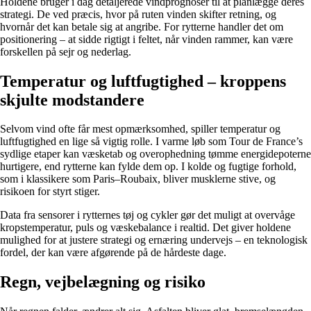
Holdene bruger i dag detaljerede vindprognoser til at planlægge deres
strategi. De ved præcis, hvor på ruten vinden skifter retning, og
hvornår det kan betale sig at angribe. For rytterne handler det om
positionering – at sidde rigtigt i feltet, når vinden rammer, kan være
forskellen på sejr og nederlag.
Temperatur og luftfugtighed – kroppens
skjulte modstandere
Selvom vind ofte får mest opmærksomhed, spiller temperatur og
luftfugtighed en lige så vigtig rolle. I varme løb som Tour de France’s
sydlige etaper kan væsketab og overophedning tømme energidepoterne
hurtigere, end rytterne kan fylde dem op. I kolde og fugtige forhold,
som i klassikere som Paris–Roubaix, bliver musklerne stive, og
risikoen for styrt stiger.
Data fra sensorer i rytternes tøj og cykler gør det muligt at overvåge
kropstemperatur, puls og væskebalance i realtid. Det giver holdene
mulighed for at justere strategi og ernæring undervejs – en teknologisk
fordel, der kan være afgørende på de hårdeste dage.
Regn, vejbelægning og risiko