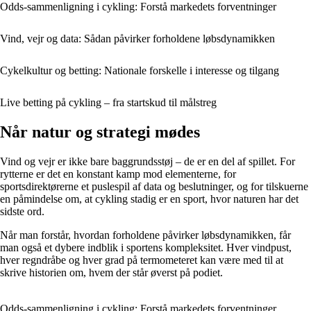
Odds-sammenligning i cykling: Forstå markedets forventninger
Vind, vejr og data: Sådan påvirker forholdene løbsdynamikken
Cykelkultur og betting: Nationale forskelle i interesse og tilgang
Live betting på cykling – fra startskud til målstreg
Når natur og strategi mødes
Vind og vejr er ikke bare baggrundsstøj – de er en del af spillet. For
rytterne er det en konstant kamp mod elementerne, for
sportsdirektørerne et puslespil af data og beslutninger, og for tilskuerne
en påmindelse om, at cykling stadig er en sport, hvor naturen har det
sidste ord.
Når man forstår, hvordan forholdene påvirker løbsdynamikken, får
man også et dybere indblik i sportens kompleksitet. Hver vindpust,
hver regndråbe og hver grad på termometeret kan være med til at
skrive historien om, hvem der står øverst på podiet.
Odds-sammenligning i cykling: Forstå markedets forventninger