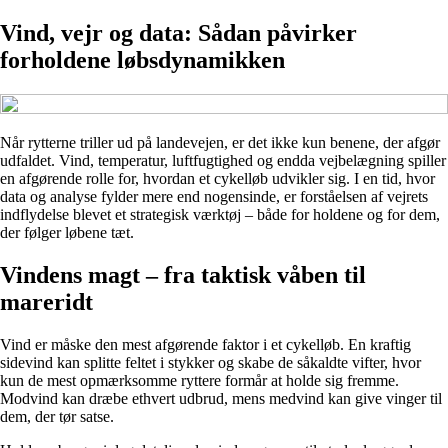
Vind, vejr og data: Sådan påvirker
forholdene løbsdynamikken
Når rytterne triller ud på landevejen, er det ikke kun benene, der afgør
udfaldet. Vind, temperatur, luftfugtighed og endda vejbelægning spiller
en afgørende rolle for, hvordan et cykelløb udvikler sig. I en tid, hvor
data og analyse fylder mere end nogensinde, er forståelsen af vejrets
indflydelse blevet et strategisk værktøj – både for holdene og for dem,
der følger løbene tæt.
Vindens magt – fra taktisk våben til
mareridt
Vind er måske den mest afgørende faktor i et cykelløb. En kraftig
sidevind kan splitte feltet i stykker og skabe de såkaldte vifter, hvor
kun de mest opmærksomme ryttere formår at holde sig fremme.
Modvind kan dræbe ethvert udbrud, mens medvind kan give vinger til
dem, der tør satse.