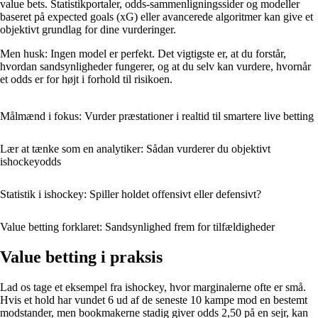
value bets. Statistikportaler, odds-sammenligningssider og modeller
baseret på expected goals (xG) eller avancerede algoritmer kan give et
objektivt grundlag for dine vurderinger.
Men husk: Ingen model er perfekt. Det vigtigste er, at du forstår,
hvordan sandsynligheder fungerer, og at du selv kan vurdere, hvornår
et odds er for højt i forhold til risikoen.
Målmænd i fokus: Vurder præstationer i realtid til smartere live betting
Lær at tænke som en analytiker: Sådan vurderer du objektivt
ishockeyodds
Statistik i ishockey: Spiller holdet offensivt eller defensivt?
Value betting forklaret: Sandsynlighed frem for tilfældigheder
Value betting i praksis
Lad os tage et eksempel fra ishockey, hvor marginalerne ofte er små.
Hvis et hold har vundet 6 ud af de seneste 10 kampe mod en bestemt
modstander, men bookmakerne stadig giver odds 2,50 på en sejr, kan