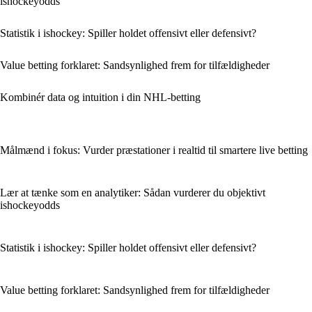
ishockeyodds
Statistik i ishockey: Spiller holdet offensivt eller defensivt?
Value betting forklaret: Sandsynlighed frem for tilfældigheder
Kombinér data og intuition i din NHL-betting
Målmænd i fokus: Vurder præstationer i realtid til smartere live betting
Lær at tænke som en analytiker: Sådan vurderer du objektivt
ishockeyodds
Statistik i ishockey: Spiller holdet offensivt eller defensivt?
Value betting forklaret: Sandsynlighed frem for tilfældigheder