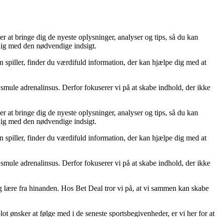
er at bringe dig de nyeste oplysninger, analyser og tips, så du kan
 dig med den nødvendige indsigt.
n spiller, finder du værdifuld information, der kan hjælpe dig med at
smule adrenalinsus. Derfor fokuserer vi på at skabe indhold, der ikke
er at bringe dig de nyeste oplysninger, analyser og tips, så du kan
 dig med den nødvendige indsigt.
n spiller, finder du værdifuld information, der kan hjælpe dig med at
smule adrenalinsus. Derfor fokuserer vi på at skabe indhold, der ikke
 og lære fra hinanden. Hos Bet Deal tror vi på, at vi sammen kan skabe
lot ønsker at følge med i de seneste sportsbegivenheder, er vi her for at