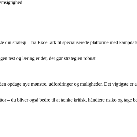
nemsigtighed
e din strategi – fra Excel-ark til specialiserede platforme med kampdat
en test og læring er det, der gør strategien robust.
iden opdage nye mønstre, udfordringer og muligheder. Det vigtigste er at
tor – du bliver også bedre til at tænke kritisk, håndtere risiko og tage be