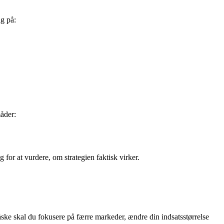
ig på:
måder:
 for at vurdere, om strategien faktisk virker.
Måske skal du fokusere på færre markeder, ændre din indsatsstørrelse