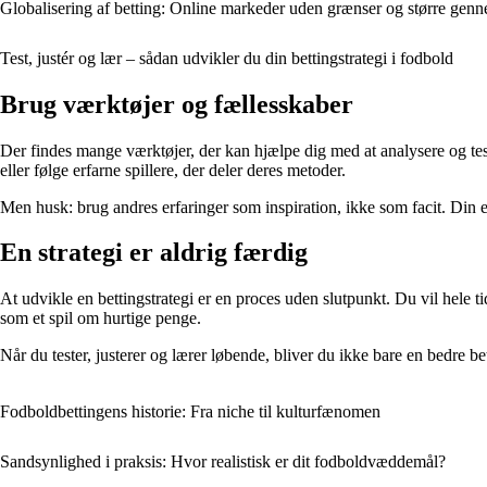
Globalisering af betting: Online markeder uden grænser og større gen
Test, justér og lær – sådan udvikler du din bettingstrategi i fodbold
Brug værktøjer og fællesskaber
Der findes mange værktøjer, der kan hjælpe dig med at analysere og test
eller følge erfarne spillere, der deler deres metoder.
Men husk: brug andres erfaringer som inspiration, ikke som facit. Din eg
En strategi er aldrig færdig
At udvikle en bettingstrategi er en proces uden slutpunkt. Du vil hele t
som et spil om hurtige penge.
Når du tester, justerer og lærer løbende, bliver du ikke bare en bedre bet
Fodboldbettingens historie: Fra niche til kulturfænomen
Sandsynlighed i praksis: Hvor realistisk er dit fodboldvæddemål?