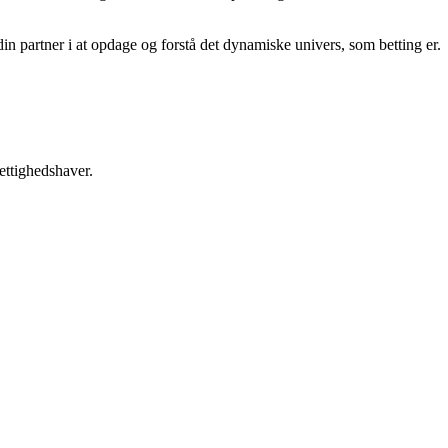
din partner i at opdage og forstå det dynamiske univers, som betting er.
ettighedshaver.