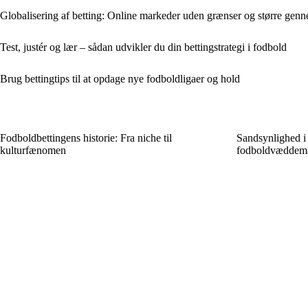
Globalisering af betting: Online markeder uden grænser og større gen
Test, justér og lær – sådan udvikler du din bettingstrategi i fodbold
Brug bettingtips til at opdage nye fodboldligaer og hold
Fodboldbettingens historie: Fra niche til
Sandsynlighed i p
kulturfænomen
fodboldvæddem