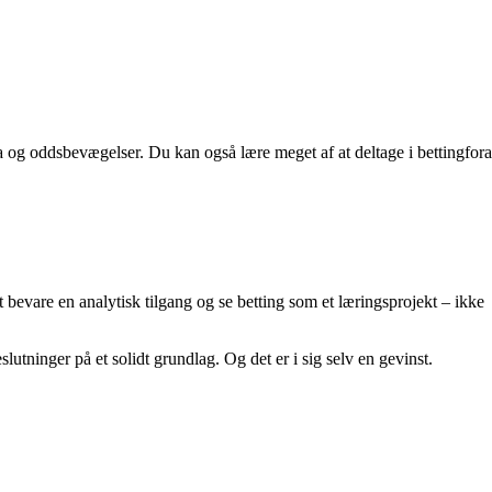
a og oddsbevægelser. Du kan også lære meget af at deltage i bettingfora
 bevare en analytisk tilgang og se betting som et læringsprojekt – ikke
slutninger på et solidt grundlag. Og det er i sig selv en gevinst.