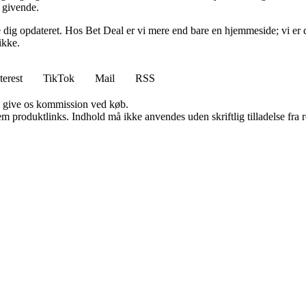
g givende.
lde dig opdateret. Hos Bet Deal er vi mere end bare en hjemmeside; vi er 
ikke.
terest
TikTok
Mail
RSS
n give os kommission ved køb.
m produktlinks. Indhold må ikke anvendes uden skriftlig tilladelse fra r