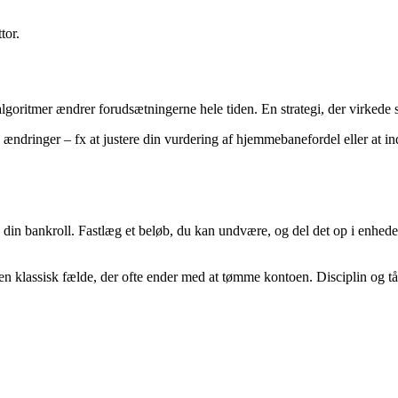
tor.
lgoritmer ændrer forudsætningerne hele tiden. En strategi, der virkede 
ændringer – fx at justere din vurdering af hjemmebanefordel eller at indd
å din bankroll. Fastlæg et beløb, du kan undvære, og del det op i enheder
 en klassisk fælde, der ofte ender med at tømme kontoen. Disciplin og tå