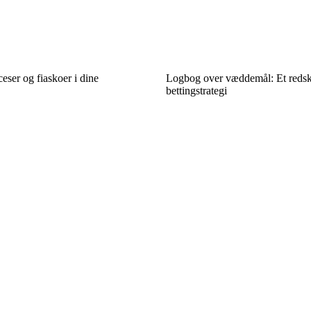
eser og fiaskoer i dine
Logbog over væddemål: Et redska
bettingstrategi