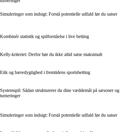
turneringer
Simuleringer som indsigt: Forstå potentielle udfald før du satser
Kombinér statistik og spilforståelse i live betting
Kelly-kriteriet: Derfor bør du ikke altid satse maksimalt
Etik og bæredygtighed i fremtidens sportsbetting
Systemspil: Sådan strukturerer du dine væddemål på sæsoner og
turneringer
Simuleringer som indsigt: Forstå potentielle udfald før du satser