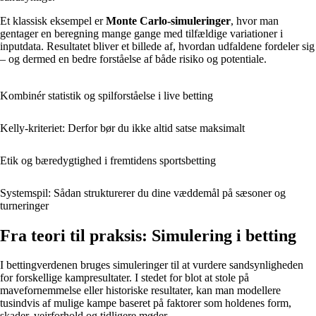
Et klassisk eksempel er
Monte Carlo-simuleringer
, hvor man
gentager en beregning mange gange med tilfældige variationer i
inputdata. Resultatet bliver et billede af, hvordan udfaldene fordeler sig
– og dermed en bedre forståelse af både risiko og potentiale.
Kombinér statistik og spilforståelse i live betting
Kelly-kriteriet: Derfor bør du ikke altid satse maksimalt
Etik og bæredygtighed i fremtidens sportsbetting
Systemspil: Sådan strukturerer du dine væddemål på sæsoner og
turneringer
Fra teori til praksis: Simulering i betting
I bettingverdenen bruges simuleringer til at vurdere sandsynligheden
for forskellige kampresultater. I stedet for blot at stole på
mavefornemmelse eller historiske resultater, kan man modellere
tusindvis af mulige kampe baseret på faktorer som holdenes form,
skader, vejrforhold og tidligere møder.