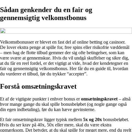
Sådan genkender du en fair og
gennemsigtig velkomstbonus
Velkomstbonusser er blevet en fast del af online betting og casinoer.
De lover ekstra penge at spille for, free spins eller risikofrie væddemål
– men bag de flotte tilbud gemmer der sig ofte betingelser, som kan
være svære at gennemskue. Hvis du vil undgå skuffelser og sikre dig,
at du får en reel fordel, er det vigtigt at vide, hvad der kendetegner en
fair og gennemsigtig velkomstbonus. Her får du en guide til, hvordan
du vurderer et tilbud, før du trykker “accepter”.
Forstå omsætningskravet
Et af de vigtigste punkter i enhver bonus er
omsætningskravet
– altså
hvor mange gange du skal spille bonusbeløbet (og nogle gange også
din egen indbetaling), før du kan hæve gevinsterne.
Et fair omsætningskrav ligger typisk mellem
5x og 20x
bonusbeløbet.
Hvis du ser krav på 40x, 50x eller mere, skal du være ekstra
opmærksom. Det betyder, at du skal spille for meget mere, end du reelt