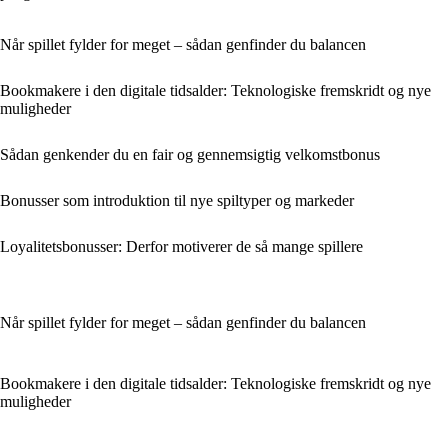
Når spillet fylder for meget – sådan genfinder du balancen
Bookmakere i den digitale tidsalder: Teknologiske fremskridt og nye
muligheder
Sådan genkender du en fair og gennemsigtig velkomstbonus
Bonusser som introduktion til nye spiltyper og markeder
Loyalitetsbonusser: Derfor motiverer de så mange spillere
Når spillet fylder for meget – sådan genfinder du balancen
Bookmakere i den digitale tidsalder: Teknologiske fremskridt og nye
muligheder