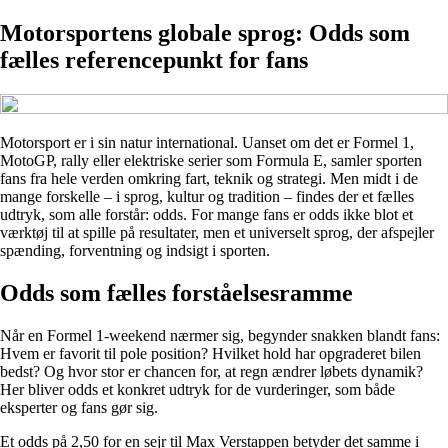
Motorsportens globale sprog: Odds som
fælles referencepunkt for fans
Motorsport er i sin natur international. Uanset om det er Formel 1,
MotoGP, rally eller elektriske serier som Formula E, samler sporten
fans fra hele verden omkring fart, teknik og strategi. Men midt i de
mange forskelle – i sprog, kultur og tradition – findes der et fælles
udtryk, som alle forstår: odds. For mange fans er odds ikke blot et
værktøj til at spille på resultater, men et universelt sprog, der afspejler
spænding, forventning og indsigt i sporten.
Odds som fælles forståelsesramme
Når en Formel 1-weekend nærmer sig, begynder snakken blandt fans:
Hvem er favorit til pole position? Hvilket hold har opgraderet bilen
bedst? Og hvor stor er chancen for, at regn ændrer løbets dynamik?
Her bliver odds et konkret udtryk for de vurderinger, som både
eksperter og fans gør sig.
Et odds på 2,50 for en sejr til Max Verstappen betyder det samme i