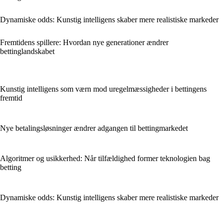
Dynamiske odds: Kunstig intelligens skaber mere realistiske markeder
Fremtidens spillere: Hvordan nye generationer ændrer
bettinglandskabet
Kunstig intelligens som værn mod uregelmæssigheder i bettingens
fremtid
Nye betalingsløsninger ændrer adgangen til bettingmarkedet
Algoritmer og usikkerhed: Når tilfældighed former teknologien bag
betting
Dynamiske odds: Kunstig intelligens skaber mere realistiske markeder