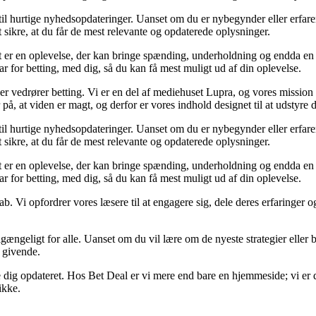
 til hurtige nyhedsopdateringer. Uanset om du er nybegynder eller erfare
t sikre, at du får de mest relevante og opdaterede oplysninger.
et er en oplevelse, der kan bringe spænding, underholdning og endda en 
ar for betting, med dig, så du kan få mest muligt ud af din oplevelse.
der vedrører betting. Vi er en del af mediehuset Lupra, og vores mission 
på, at viden er magt, og derfor er vores indhold designet til at udstyre
 til hurtige nyhedsopdateringer. Uanset om du er nybegynder eller erfare
t sikre, at du får de mest relevante og opdaterede oplysninger.
et er en oplevelse, der kan bringe spænding, underholdning og endda en 
ar for betting, med dig, så du kan få mest muligt ud af din oplevelse.
ab. Vi opfordrer vores læsere til at engagere sig, dele deres erfaringer
lgængeligt for alle. Uanset om du vil lære om de nyeste strategier eller b
g givende.
lde dig opdateret. Hos Bet Deal er vi mere end bare en hjemmeside; vi er 
ikke.