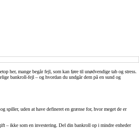
 netop her, mange begår fejl, som kan føre til unødvendige tab og stress.
delige bankroll-fejl – og hvordan du undgår dem på en sund og
 og spiller, uden at have defineret en grænse for, hvor meget de er
gift – ikke som en investering. Del din bankroll op i mindre enheder