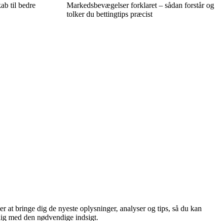
b til bedre
Markedsbevægelser forklaret – sådan forstår og
tolker du bettingtips præcist
er at bringe dig de nyeste oplysninger, analyser og tips, så du kan
 dig med den nødvendige indsigt.