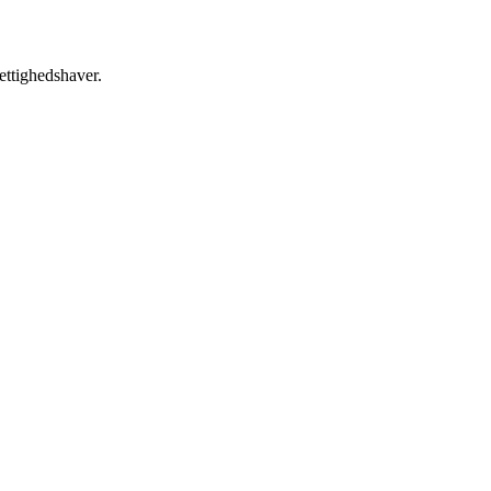
ettighedshaver.