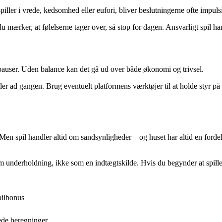
ller i vrede, kedsomhed eller eufori, bliver beslutningerne ofte impulsi
 du mærker, at følelserne tager over, så stop for dagen. Ansvarligt spil
 pauser. Uden balance kan det gå ud over både økonomi og trivsel.
ler ad gangen. Brug eventuelt platformens værktøjer til at holde styr på 
. Men spil handler altid om sandsynligheder – og huset har altid en ford
 underholdning, ikke som en indtægtskilde. Hvis du begynder at spille for
pilbonus
ede beregninger