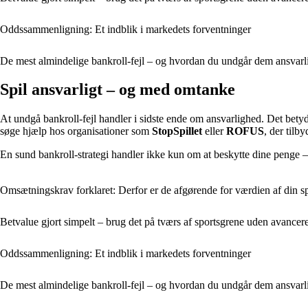
Odds­sammenligning: Et indblik i markedets forventninger
De mest almindelige bankroll-fejl – og hvordan du undgår dem ansvarl
Spil ansvarligt – og med omtanke
At undgå bankroll-fejl handler i sidste ende om ansvarlighed. Det betyde
søge hjælp hos organisationer som
StopSpillet
eller
ROFUS
, der tilb
En sund bankroll-strategi handler ikke kun om at beskytte dine penge –
Omsætningskrav forklaret: Derfor er de afgørende for værdien af din s
Betvalue gjort simpelt – brug det på tværs af sportsgrene uden avancer
Odds­sammenligning: Et indblik i markedets forventninger
De mest almindelige bankroll-fejl – og hvordan du undgår dem ansvarl