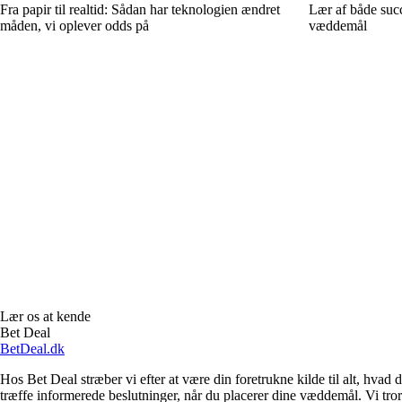
Fra papir til realtid: Sådan har teknologien ændret
Lær af både succ
måden, vi oplever odds på
væddemål
Lær os at kende
Bet Deal
BetDeal.dk
Hos Bet Deal stræber vi efter at være din foretrukne kilde til alt, hvad 
træffe informerede beslutninger, når du placerer dine væddemål. Vi tror 