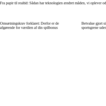
Fra papir til realtid: Sådan har teknologien ændret måden, vi oplever o
Omsætningskrav forklaret: Derfor er de
Betvalue gjort s
afgørende for værdien af din spilbonus
sportsgrene ude