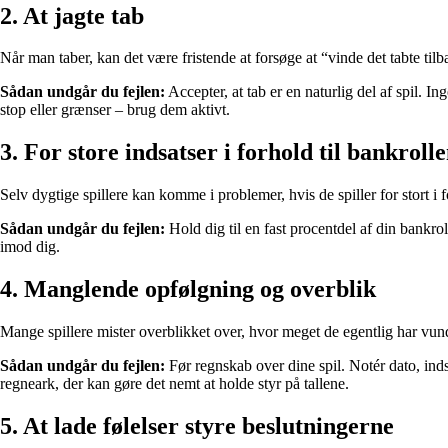
2. At jagte tab
Når man taber, kan det være fristende at forsøge at “vinde det tabte tilba
Sådan undgår du fejlen:
Accepter, at tab er en naturlig del af spil. I
stop eller grænser – brug dem aktivt.
3. For store indsatser i forhold til bankrolle
Selv dygtige spillere kan komme i problemer, hvis de spiller for stort i
Sådan undgår du fejlen:
Hold dig til en fast procentdel af din bankro
imod dig.
4. Manglende opfølgning og overblik
Mange spillere mister overblikket over, hvor meget de egentlig har vundet
Sådan undgår du fejlen:
Før regnskab over dine spil. Notér dato, indsa
regneark, der kan gøre det nemt at holde styr på tallene.
5. At lade følelser styre beslutningerne