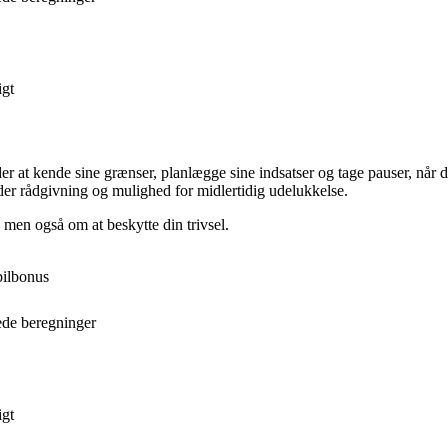
igt
r at kende sine grænser, planlægge sine indsatser og tage pauser, når de
yder rådgivning og mulighed for midlertidig udelukkelse.
 men også om at beskytte din trivsel.
pilbonus
ede beregninger
igt