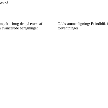
dds på
impelt – brug det på tværs af
Odds­sammenligning: Et indblik 
n avancerede beregninger
forventninger