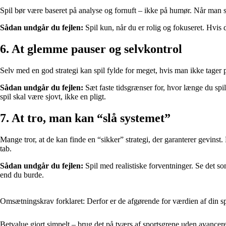
Spil bør være baseret på analyse og fornuft – ikke på humør. Når man spi
Sådan undgår du fejlen:
Spil kun, når du er rolig og fokuseret. Hvis
6. At glemme pauser og selvkontrol
Selv med en god strategi kan spil fylde for meget, hvis man ikke tager
Sådan undgår du fejlen:
Sæt faste tidsgrænser for, hvor længe du spil
spil skal være sjovt, ikke en pligt.
7. At tro, man kan “slå systemet”
Mange tror, at de kan finde en “sikker” strategi, der garanterer gevinst
tab.
Sådan undgår du fejlen:
Spil med realistiske forventninger. Se det som
end du burde.
Omsætningskrav forklaret: Derfor er de afgørende for værdien af din s
Betvalue gjort simpelt – brug det på tværs af sportsgrene uden avancer