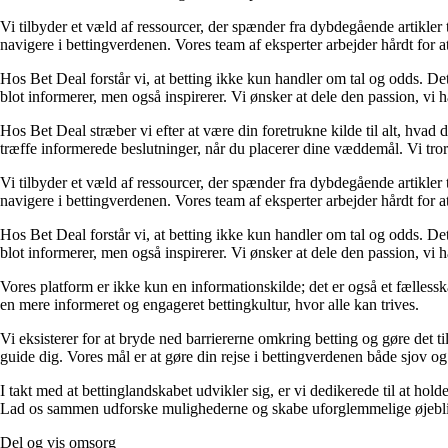
Vi tilbyder et væld af ressourcer, der spænder fra dybdegående artikler
navigere i bettingverdenen. Vores team af eksperter arbejder hårdt for a
Hos Bet Deal forstår vi, at betting ikke kun handler om tal og odds. D
blot informerer, men også inspirerer. Vi ønsker at dele den passion, vi h
Hos Bet Deal stræber vi efter at være din foretrukne kilde til alt, hvad 
træffe informerede beslutninger, når du placerer dine væddemål. Vi tror 
Vi tilbyder et væld af ressourcer, der spænder fra dybdegående artikler
navigere i bettingverdenen. Vores team af eksperter arbejder hårdt for a
Hos Bet Deal forstår vi, at betting ikke kun handler om tal og odds. D
blot informerer, men også inspirerer. Vi ønsker at dele den passion, vi h
Vores platform er ikke kun en informationskilde; det er også et fællessk
en mere informeret og engageret bettingkultur, hvor alle kan trives.
Vi eksisterer for at bryde ned barriererne omkring betting og gøre det ti
guide dig. Vores mål er at gøre din rejse i bettingverdenen både sjov o
I takt med at bettinglandskabet udvikler sig, er vi dedikerede til at ho
Lad os sammen udforske mulighederne og skabe uforglemmelige øjebl
Del og vis omsorg