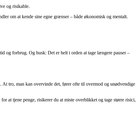
ve og risikable.
 handler om at kende sine egne grænser – både økonomisk og mentalt.
tid og forbrug. Og husk: Det er helt i orden at tage længere pauser –
el. At tro, man kan overvinde det, fører ofte til overmod og unødvendige
 at tjene penge, risikerer du at miste overblikket og tage større risici,