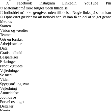
X
Facebook
Instagram
LinkedIn
YouTube
Pin
© Materialet må ikke bruges uden tilladelse.
© Indholdet må ikke gengives uden tilladelse. Nogle links på siden ka
© Ophavsret gælder for alt indhold her. Vi kan få en del af salget genne
Mød os
Starten
Vision og værdier
Teamet
Gør en forskel
Arbejdssteder
Data
Gratis indhold
Besparelser
Erfaringer
Produktguides
Vejledninger
Se med
Viden
Spørgsmål og svar
Vejledning
Anmeldelse
Job hos os
Fortæl os noget
Deltager
Konto