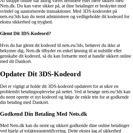
At shoppe online har aldrig været nemmere eller mere sikkert med
Nets.dk. Du kan være sikker på, at dine betalinger er beskyttet mod
svindel og uautoriserede transaktioner. Med 3DS-kodeordet på
nets.eu/3ds kan du nemt administrere og vedligeholde dit kodeord for
ekstra sikkerhed og tryghed.
Glemt Dit 3DS-Kodeord?
Hvis du har glemt dit kodeord til nets.eu/3ds, behøver du ikke at
bekymre dig. Nets.dk tilbyder en enkel løsning til at nulstille eller
genskabe dit kodeord, så du kan fortsætte med at handle sikkert online
med dit Dankort.
Opdater Dit 3DS-Kodeord
Det er vigtigt at holde dit 3DS-kodeord opdateret for at sikre en
problemfri betalingsoplevelse på nettet. Ved at besøge nets.eu/3ds kan
du nemt oprette et nyt kodeord og følge de enkle trin for at godkende
din betaling med Dankort.
Godkend Din Betaling Med Nets.dk
Med Nets.dk kan du nemt og sikkert godkende dine online betalinger
ved hjælp af tofaktorautentificering. Dette ekstra lag af sikkerhed