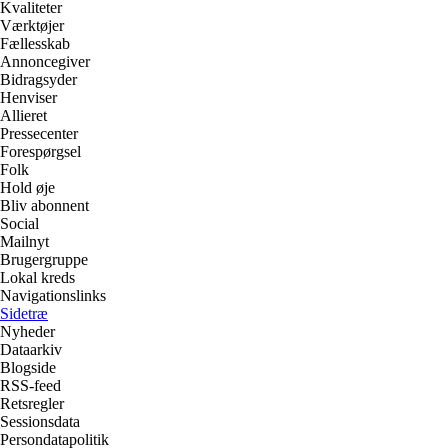
Kvaliteter
Værktøjer
Fællesskab
Annoncegiver
Bidragsyder
Henviser
Allieret
Pressecenter
Forespørgsel
Folk
Hold øje
Bliv abonnent
Social
Mailnyt
Brugergruppe
Lokal kreds
Navigationslinks
Sidetræ
Nyheder
Dataarkiv
Blogside
RSS-feed
Retsregler
Sessionsdata
Persondatapolitik