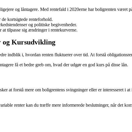
oligejere og låntagere. Med rentefald i 2020erne har boligrenten været på
de kortsigtede renteforhold.
rkedstendenser og politiske begivenheder.
 at tilpasse sig ændringer i rentekurverne.
r og Kursudvikling
edre indblik i, hvordan renten fluktuerer over tid. At forstå obligation
ntagere få et bedre greb om, hvad der udgør en god kurs på disse lån.
er at forstå mere om boligrentens svingninger eller er interesseret i at in
iable renter kan du træffe mere informerede beslutninger, når det komme