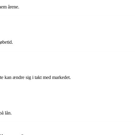
nem årene.
øbetid.
nte kan ændre sig i takt med markedet.
på lån.