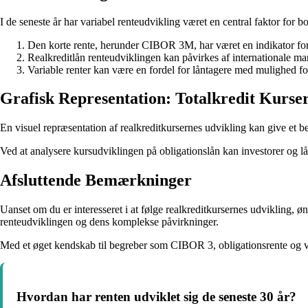
I de seneste år har variabel renteudvikling været en central faktor for b
Den korte rente, herunder CIBOR 3M, har været en indikator for 
Realkreditlån renteudviklingen kan påvirkes af internationale ma
Variable renter kan være en fordel for låntagere med mulighed for
Grafisk Representation: Totalkredit Kurse
En visuel repræsentation af realkreditkursernes udvikling kan give et b
Ved at analysere kursudviklingen på obligationslån kan investorer og lå
Afsluttende Bemærkninger
Uanset om du er interesseret i at følge realkreditkursernes udvikling, ønsk
renteudviklingen og dens komplekse påvirkninger.
Med et øget kendskab til begreber som CIBOR 3, obligationsrente og var
Hvordan har renten udviklet sig de seneste 30 år?