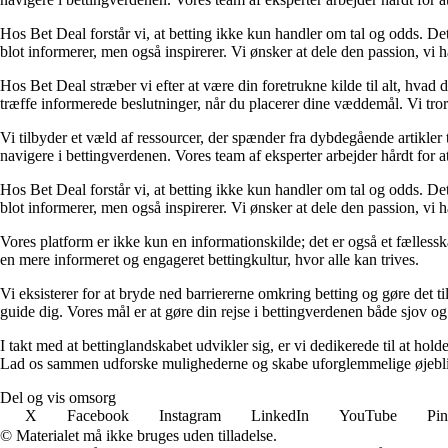
Hos Bet Deal forstår vi, at betting ikke kun handler om tal og odds. D
blot informerer, men også inspirerer. Vi ønsker at dele den passion, vi h
Hos Bet Deal stræber vi efter at være din foretrukne kilde til alt, hvad 
træffe informerede beslutninger, når du placerer dine væddemål. Vi tror 
Vi tilbyder et væld af ressourcer, der spænder fra dybdegående artikler
navigere i bettingverdenen. Vores team af eksperter arbejder hårdt for a
Hos Bet Deal forstår vi, at betting ikke kun handler om tal og odds. D
blot informerer, men også inspirerer. Vi ønsker at dele den passion, vi h
Vores platform er ikke kun en informationskilde; det er også et fællessk
en mere informeret og engageret bettingkultur, hvor alle kan trives.
Vi eksisterer for at bryde ned barriererne omkring betting og gøre det ti
guide dig. Vores mål er at gøre din rejse i bettingverdenen både sjov o
I takt med at bettinglandskabet udvikler sig, er vi dedikerede til at ho
Lad os sammen udforske mulighederne og skabe uforglemmelige øjebl
Del og vis omsorg
X
Facebook
Instagram
LinkedIn
YouTube
Pin
© Materialet må ikke bruges uden tilladelse.