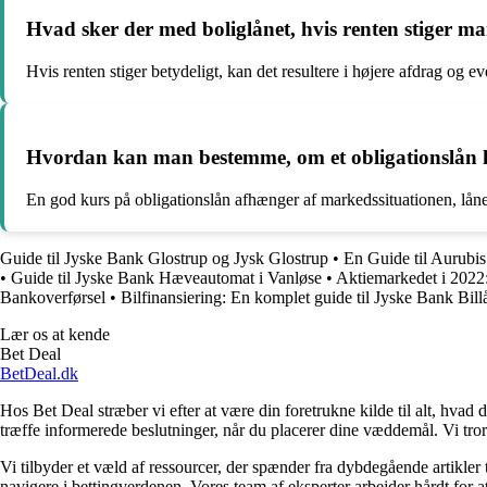
Hvad sker der med boliglånet, hvis renten stiger m
Hvis renten stiger betydeligt, kan det resultere i højere afdrag og e
Hvordan kan man bestemme, om et obligationslån 
En god kurs på obligationslån afhænger af markedssituationen, låne
Guide til Jyske Bank Glostrup og Jysk Glostrup
•
En Guide til Aurubis 
•
Guide til Jyske Bank Hæveautomat i Vanløse
•
Aktiemarkedet i 2022
Bankoverførsel
•
Bilfinansiering: En komplet guide til Jyske Bank Bill
Lær os at kende
Bet Deal
BetDeal.dk
Hos Bet Deal stræber vi efter at være din foretrukne kilde til alt, hvad 
træffe informerede beslutninger, når du placerer dine væddemål. Vi tror 
Vi tilbyder et væld af ressourcer, der spænder fra dybdegående artikler
navigere i bettingverdenen. Vores team af eksperter arbejder hårdt for a