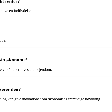
it renter?
 have en indflydelse.
 i år.
 sin økonomi?
e vilkår eller investere i ejendom.
kerer den?
, og kan give indikationer om økonomiens fremtidige udvikling.