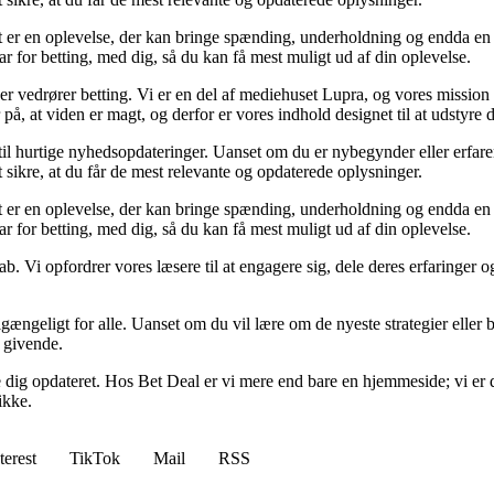
et er en oplevelse, der kan bringe spænding, underholdning og endda en 
ar for betting, med dig, så du kan få mest muligt ud af din oplevelse.
der vedrører betting. Vi er en del af mediehuset Lupra, og vores mission 
på, at viden er magt, og derfor er vores indhold designet til at udstyre
 til hurtige nyhedsopdateringer. Uanset om du er nybegynder eller erfare
t sikre, at du får de mest relevante og opdaterede oplysninger.
et er en oplevelse, der kan bringe spænding, underholdning og endda en 
ar for betting, med dig, så du kan få mest muligt ud af din oplevelse.
ab. Vi opfordrer vores læsere til at engagere sig, dele deres erfaringer
lgængeligt for alle. Uanset om du vil lære om de nyeste strategier eller b
g givende.
lde dig opdateret. Hos Bet Deal er vi mere end bare en hjemmeside; vi er 
ikke.
terest
TikTok
Mail
RSS