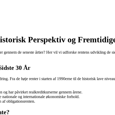
istorisk Perspektiv og Fremtidig
 gennem de seneste årtier? Her vil vi udforske rentens udvikling de sid
Sidste 30 År
dring. Fra de høje renter i starten af 1990erne til de historisk lave niv
en og har påvirket realkreditkurserne gennem årene.
åde nationale og internationale økonomiske forhold.
n af obligationsrenten.
nte?