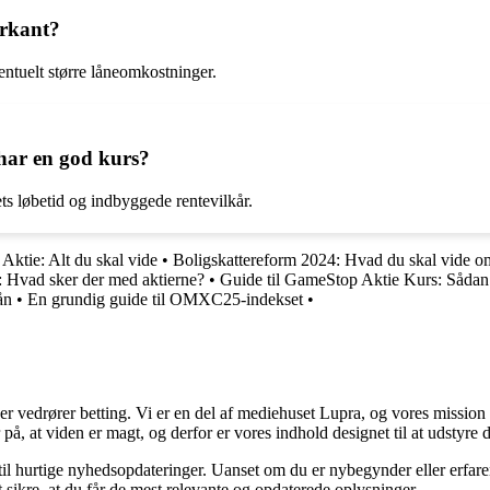
arkant?
ventuelt større låneomkostninger.
har en god kurs?
ts løbetid og indbyggede rentevilkår.
Aktie: Alt du skal vide
•
Boligskattereform 2024: Hvad du skal vide o
: Hvad sker der med aktierne?
•
Guide til GameStop Aktie Kurs: Sådan
ån
•
En grundig guide til OMXC25-indekset
•
der vedrører betting. Vi er en del af mediehuset Lupra, og vores mission 
på, at viden er magt, og derfor er vores indhold designet til at udstyre
 til hurtige nyhedsopdateringer. Uanset om du er nybegynder eller erfare
t sikre, at du får de mest relevante og opdaterede oplysninger.