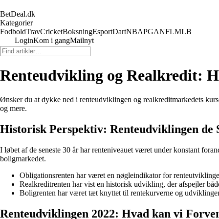
BetDeal.dk
Kategorier
Fodbold
Trav
Cricket
Boksning
Esport
Dart
NBA
PGA
NFL
MLB
Login
Kom i gang
Mailnyt
Renteudvikling og Realkredit: H
Ønsker du at dykke ned i renteudviklingen og realkreditmarkedets kurser
og mere.
Historisk Perspektiv: Renteudviklingen de 
I løbet af de seneste 30 år har renteniveauet været under konstant foran
boligmarkedet.
Obligationsrenten har været en nøgleindikator for renteutvikling
Realkreditrenten har vist en historisk udvikling, der afspejler b
Boligrenten har været tæt knyttet til rentekurverne og udviklinge
Renteudviklingen 2022: Hvad kan vi Forve