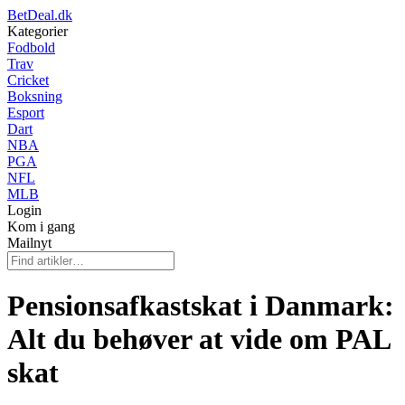
BetDeal.dk
Kategorier
Fodbold
Trav
Cricket
Boksning
Esport
Dart
NBA
PGA
NFL
MLB
Login
Kom i gang
Mailnyt
Pensionsafkastskat i Danmark:
Alt du behøver at vide om PAL
skat