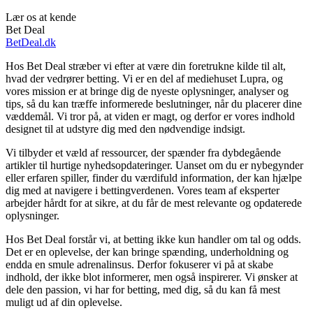
Lær os at kende
Bet Deal
BetDeal.dk
Hos Bet Deal stræber vi efter at være din foretrukne kilde til alt,
hvad der vedrører betting. Vi er en del af mediehuset Lupra, og
vores mission er at bringe dig de nyeste oplysninger, analyser og
tips, så du kan træffe informerede beslutninger, når du placerer dine
væddemål. Vi tror på, at viden er magt, og derfor er vores indhold
designet til at udstyre dig med den nødvendige indsigt.
Vi tilbyder et væld af ressourcer, der spænder fra dybdegående
artikler til hurtige nyhedsopdateringer. Uanset om du er nybegynder
eller erfaren spiller, finder du værdifuld information, der kan hjælpe
dig med at navigere i bettingverdenen. Vores team af eksperter
arbejder hårdt for at sikre, at du får de mest relevante og opdaterede
oplysninger.
Hos Bet Deal forstår vi, at betting ikke kun handler om tal og odds.
Det er en oplevelse, der kan bringe spænding, underholdning og
endda en smule adrenalinsus. Derfor fokuserer vi på at skabe
indhold, der ikke blot informerer, men også inspirerer. Vi ønsker at
dele den passion, vi har for betting, med dig, så du kan få mest
muligt ud af din oplevelse.