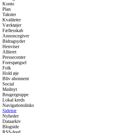
Konto
Plan
Takster
Kvaliteter
Værktøjer
Fællesskab
Annoncegiver
Bidragsyder
Henviser
Allieret
Pressecenter
Forespørgsel
Folk
Hold øje
Bliv abonnent
Social
Mailnyt
Brugergruppe
Lokal kreds
Navigationslinks
Sidetræ
Nyheder
Dataarkiv
Blogside
RSS-feed