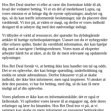
Hos Bet Deal stræber vi efter at være din foretrukne kilde til alt,
hvad der vedrører betting. Vi er en del af mediehuset Lupra, og
vores mission er at bringe dig de nyeste oplysninger, analyser og
tips, så du kan træffe informerede beslutninger, når du placerer dine
væddemål. Vi tror på, at viden er magt, og derfor er vores indhold
designet til at udstyre dig med den nødvendige indsigt.
Vi tilbyder et væld af ressourcer, der spænder fra dybdegående
artikler til hurtige nyhedsopdateringer. Uanset om du er nybegynder
eller erfaren spiller, finder du værdifuld information, der kan hjælpe
dig med at navigere i bettingverdenen. Vores team af eksperter
arbejder hårdt for at sikre, at du får de mest relevante og opdaterede
oplysninger.
Hos Bet Deal forstår vi, at betting ikke kun handler om tal og odds.
Det er en oplevelse, der kan bringe spænding, underholdning og
endda en smule adrenalinsus. Derfor fokuserer vi på at skabe
indhold, der ikke blot informerer, men også inspirerer. Vi ønsker at
dele den passion, vi har for betting, med dig, så du kan få mest
muligt ud af din oplevelse.
Vores platform er ikke kun en informationskilde; det er også et
fællesskab. Vi opfordrer vores læsere til at engagere sig, dele deres
erfaringer og lære fra hinanden. Hos Bet Deal tror vi på, at vi
sammen kan skabe en mere informeret og engageret bettingkultur,