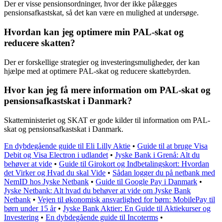
Der er visse pensionsordninger, hvor der ikke pålægges
pensionsafkastskat, så det kan være en mulighed at undersøge.
Hvordan kan jeg optimere min PAL-skat og
reducere skatten?
Der er forskellige strategier og investeringsmuligheder, der kan
hjælpe med at optimere PAL-skat og reducere skattebyrden.
Hvor kan jeg få mere information om PAL-skat og
pensionsafkastskat i Danmark?
Skatteministeriet og SKAT er gode kilder til information om PAL-
skat og pensionsafkastskat i Danmark.
En dybdegående guide til Eli Lilly Aktie
•
Guide til at bruge Visa
Debit og Visa Electron i udlandet
•
Jyske Bank i Grenå: Alt du
behøver at vide
•
Guide til Girokort og Indbetalingskort: Hvordan
det Virker og Hvad du skal Vide
•
Sådan logger du på netbank med
NemID hos Jyske Netbank
•
Guide til Google Pay i Danmark
•
Jyske Netbank: Alt hvad du behøver at vide om Jyske Bank
Netbank
•
Vejen til økonomisk ansvarlighed for børn: MobilePay til
børn under 15 år
•
Jyske Bank Aktier: En Guide til Aktiekurser og
Investering
•
En dybdegående guide til Incoterms
•