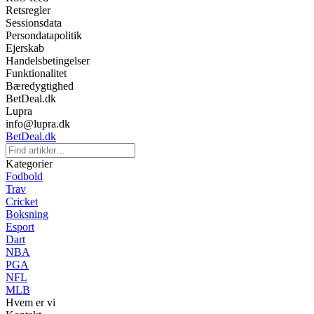
Retsregler
Sessionsdata
Persondatapolitik
Ejerskab
Handelsbetingelser
Funktionalitet
Bæredygtighed
BetDeal.dk
Lupra
info@lupra.dk
BetDeal.dk
Kategorier
Fodbold
Trav
Cricket
Boksning
Esport
Dart
NBA
PGA
NFL
MLB
Hvem er vi