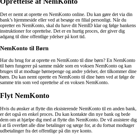
Oprettelse af NemKonto
Det er nemt at oprette en NemKonto online. Du kan gøre det via din
bank’s hjemmeside eller ved at besøge en filial personligt. Når du
opretter en NemKonto, skal du have dit NemID klar og følge bankens
instruktioner for oprettelse. Det er en hurtig proces, der giver dig
adgang til dine offentlige ydelser på kort tid.
NemKonto til Børn
Har du brug for at oprette en NemKonto til dine børn? En NemKonto
til børn fungerer på samme måde som en voksen NemKonto og kan
bruges til at modtage børnepenge og andre ydelser, der tilkommer dine
børn. Du kan nemt oprette en NemKonto til dine børn ved at følge de
samme trin som ved oprettelse af en voksen NemKonto.
Flyt NemKonto
Hvis du ønsker at flytte din eksisterende NemKonto til en anden bank,
er det også en enkel proces. Du kan kontakte din nye bank og bede
dem om at hjælpe dig med at flytte din NemKonto. De vil assistere dig
i at få overført alle dine betalinger og sørge for, at du fortsat modtager
udbetalinger fra det offentlige på din nye konto.