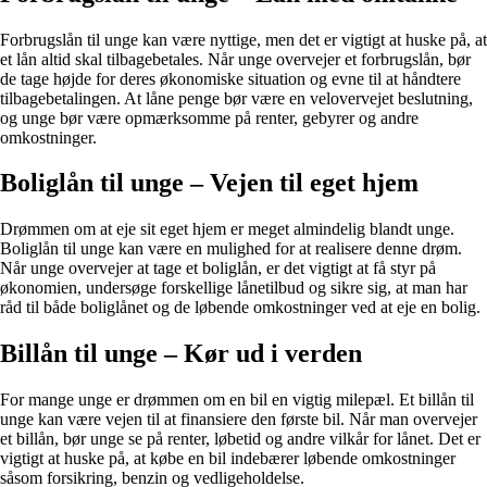
Forbrugslån til unge kan være nyttige, men det er vigtigt at huske på, at
et lån altid skal tilbagebetales. Når unge overvejer et forbrugslån, bør
de tage højde for deres økonomiske situation og evne til at håndtere
tilbagebetalingen. At låne penge bør være en velovervejet beslutning,
og unge bør være opmærksomme på renter, gebyrer og andre
omkostninger.
Boliglån til unge – Vejen til eget hjem
Drømmen om at eje sit eget hjem er meget almindelig blandt unge.
Boliglån til unge kan være en mulighed for at realisere denne drøm.
Når unge overvejer at tage et boliglån, er det vigtigt at få styr på
økonomien, undersøge forskellige lånetilbud og sikre sig, at man har
råd til både boliglånet og de løbende omkostninger ved at eje en bolig.
Billån til unge – Kør ud i verden
For mange unge er drømmen om en bil en vigtig milepæl. Et billån til
unge kan være vejen til at finansiere den første bil. Når man overvejer
et billån, bør unge se på renter, løbetid og andre vilkår for lånet. Det er
vigtigt at huske på, at købe en bil indebærer løbende omkostninger
såsom forsikring, benzin og vedligeholdelse.