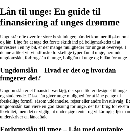
Lån til unge: En guide til
finansiering af unges drømme
Unge står ofte over for store beslutninger, når det kommer til økonomi
og lån. Lige fra at tage det første skridt ind på boligmarkedet til at
investere i en ny bil, er der mange muligheder for unge at overveje. I
denne artikel vil vi udforske forskellige typer lån til unge, herunder
ungdomslån, forbrugslån til unge, boliglån til unge og billån for unge.
Ungdomslån – Hvad er det og hvordan
fungerer det?
Ungdomslån er et finansielt værktøj, der specifikt er designet til unge
og studerende. Disse lån giver unge mulighed for at låne penge til
forskellige formål, såsom uddannelse, rejser eller andre livsstilsvalg. Et
ungdomslån kan være en god løsning for unge, der har brug for ekstra
likviditet, men det er vigtigt at undersøge renter og vilkår nøje, før man
underskriver en låneaftale.
Forbrugslån til unge – Lån med omtanke