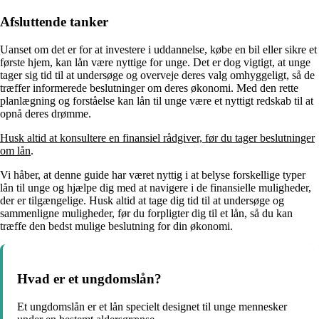
Afsluttende tanker
Uanset om det er for at investere i uddannelse, købe en bil eller sikre et
første hjem, kan lån være nyttige for unge. Det er dog vigtigt, at unge
tager sig tid til at undersøge og overveje deres valg omhyggeligt, så de
træffer informerede beslutninger om deres økonomi. Med den rette
planlægning og forståelse kan lån til unge være et nyttigt redskab til at
opnå deres drømme.
Husk altid at konsultere en finansiel rådgiver, før du tager beslutninger
om lån
.
Vi håber, at denne guide har været nyttig i at belyse forskellige typer
lån til unge og hjælpe dig med at navigere i de finansielle muligheder,
der er tilgængelige. Husk altid at tage dig tid til at undersøge og
sammenligne muligheder, før du forpligter dig til et lån, så du kan
træffe den bedst mulige beslutning for din økonomi.
Hvad er et ungdomslån?
Et ungdomslån er et lån specielt designet til unge mennesker