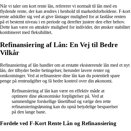
Når vi taler om kort rente lån, refererer vi normalt til lån med en
flydende rente, der kan ændres i henhold til markedsforholdene. F-kort
rente adskiller sig ved at give låntager mulighed for at fastlåse renten
på et bestemt niveau i en periode og derefter justere den efter behov.
Dette kan være en attraktiv mulighed for individer, der ønsker stabilitet
kombineret med fleksibilitet.
Refinansiering af Lån: En Vej til Bedre
Vilkår
Refinansiering af lån handler om at erstatte eksisterende lån med et nyt
lån, der tilbyder bedre betingelser, herunder lavere renter og
omkostninger. Ved at refinansiere dine lån kan du potentielt spare
penge på renteudgifter og få bedre kontrol over din økonomi.
Refinansiering af lån kan være en effektiv måde at
optimere dine økonomiske forpligtelser på. Ved at
sammenligne forskellige lånetilbud og vælge den rette
refinansieringsløsning kan du opnå betydelige besparelser
på den lange bane.
Fordele ved F-Kort Rente Lån og Refinansiering