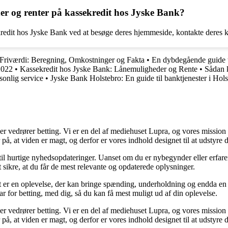
r og renter på kassekredit hos Jyske Bank?
dit hos Jyske Bank ved at besøge deres hjemmeside, kontakte deres kun
 Friværdi: Beregning, Omkostninger og Fakta
•
En dybdegående guide ti
2022
•
Kassekredit hos Jyske Bank: Lånemuligheder og Rente
•
Sådan 
onlig service
•
Jyske Bank Holstebro: En guide til banktjenester i Hol
der vedrører betting. Vi er en del af mediehuset Lupra, og vores mission 
på, at viden er magt, og derfor er vores indhold designet til at udstyre
 til hurtige nyhedsopdateringer. Uanset om du er nybegynder eller erfare
t sikre, at du får de mest relevante og opdaterede oplysninger.
et er en oplevelse, der kan bringe spænding, underholdning og endda en 
ar for betting, med dig, så du kan få mest muligt ud af din oplevelse.
der vedrører betting. Vi er en del af mediehuset Lupra, og vores mission 
på, at viden er magt, og derfor er vores indhold designet til at udstyre