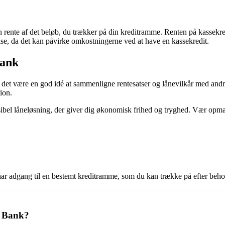
 rente af det beløb, du trækker på din kreditramme. Renten på kassekred
se, da det kan påvirke omkostningerne ved at have en kassekredit.
Bank
n det være en god idé at sammenligne rentesatser og lånevilkår med and
ion.
ibel låneløsning, der giver dig økonomisk frihed og tryghed. Vær opmær
har adgang til en bestemt kreditramme, som du kan trække på efter beho
e Bank?