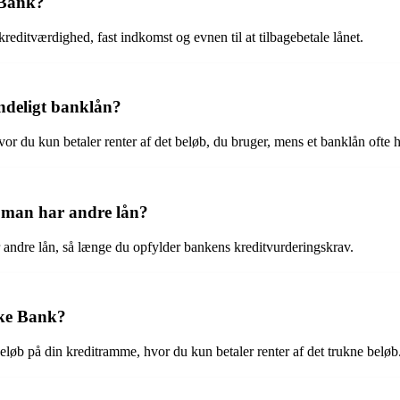
 Bank?
reditværdighed, fast indkomst og evnen til at tilbagebetale lånet.
indeligt banklån?
or du kun betaler renter af det beløb, du bruger, mens et banklån ofte h
 man har andre lån?
r andre lån, så længe du opfylder bankens kreditvurderingskrav.
ske Bank?
eløb på din kreditramme, hvor du kun betaler renter af det trukne beløb