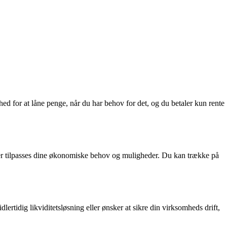
hed for at låne penge, når du har behov for det, og du betaler kun rente
der tilpasses dine økonomiske behov og muligheder. Du kan trække på
ertidig likviditetsløsning eller ønsker at sikre din virksomheds drift,