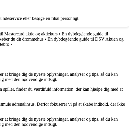
deservice eller besøge en filial personligt.
l Mastercard aktie og aktiekurs
•
En dybdegående guide til
køber du dit drømmehus
•
En dybdegående guide til DSV Aktien og
stebro
•
er at bringe dig de nyeste oplysninger, analyser og tips, så du kan
 dig med den nødvendige indsigt.
n spiller, finder du værdifuld information, der kan hjælpe dig med at
smule adrenalinsus. Derfor fokuserer vi på at skabe indhold, der ikke
er at bringe dig de nyeste oplysninger, analyser og tips, så du kan
 dig med den nødvendige indsigt.