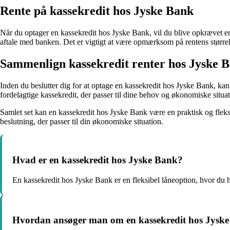
Rente på kassekredit hos Jyske Bank
Når du optager en kassekredit hos Jyske Bank, vil du blive opkrævet en
aftale med banken. Det er vigtigt at være opmærksom på rentens størrel
Sammenlign kassekredit renter hos Jyske 
Inden du beslutter dig for at optage en kassekredit hos Jyske Bank, ka
fordelagtige kassekredit, der passer til dine behov og økonomiske situat
Samlet set kan en kassekredit hos Jyske Bank være en praktisk og fleks
beslutning, der passer til din økonomiske situation.
Hvad er en kassekredit hos Jyske Bank?
En kassekredit hos Jyske Bank er en fleksibel låneoption, hvor du 
Hvordan ansøger man om en kassekredit hos Jysk