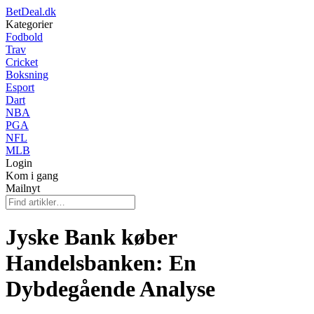
BetDeal.dk
Kategorier
Fodbold
Trav
Cricket
Boksning
Esport
Dart
NBA
PGA
NFL
MLB
Login
Kom i gang
Mailnyt
Jyske Bank køber
Handelsbanken: En
Dybdegående Analyse