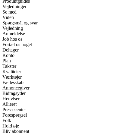
Produktguides
Vejledninger
Se med
Viden
Spørgsmål og svar
Vejledning
Anmeldelse
Job hos os
Fortæl os noget
Deltager
Konto
Plan
Takster
Kvaliteter
Værktøjer
Fællesskab
Annoncegiver
Bidragsyder
Henviser
Allieret
Pressecenter
Forespørgsel
Folk
Hold øje
Bliv abonnent