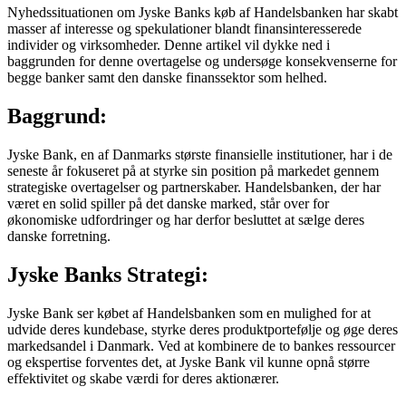
Nyhedssituationen om Jyske Banks køb af Handelsbanken har skabt
masser af interesse og spekulationer blandt finansinteresserede
individer og virksomheder. Denne artikel vil dykke ned i
baggrunden for denne overtagelse og undersøge konsekvenserne for
begge banker samt den danske finanssektor som helhed.
Baggrund:
Jyske Bank, en af Danmarks største finansielle institutioner, har i de
seneste år fokuseret på at styrke sin position på markedet gennem
strategiske overtagelser og partnerskaber. Handelsbanken, der har
været en solid spiller på det danske marked, står over for
økonomiske udfordringer og har derfor besluttet at sælge deres
danske forretning.
Jyske Banks Strategi:
Jyske Bank ser købet af Handelsbanken som en mulighed for at
udvide deres kundebase, styrke deres produktportefølje og øge deres
markedsandel i Danmark. Ved at kombinere de to bankes ressourcer
og ekspertise forventes det, at Jyske Bank vil kunne opnå større
effektivitet og skabe værdi for deres aktionærer.