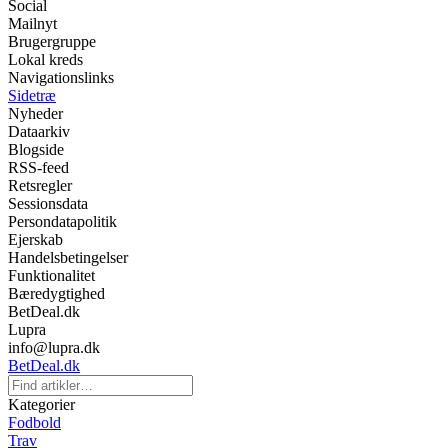
Social
Mailnyt
Brugergruppe
Lokal kreds
Navigationslinks
Sidetræ
Nyheder
Dataarkiv
Blogside
RSS-feed
Retsregler
Sessionsdata
Persondatapolitik
Ejerskab
Handelsbetingelser
Funktionalitet
Bæredygtighed
BetDeal.dk
Lupra
info@lupra.dk
BetDeal.dk
Kategorier
Fodbold
Trav