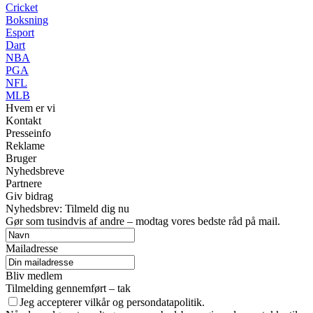
Cricket
Boksning
Esport
Dart
NBA
PGA
NFL
MLB
Hvem er vi
Kontakt
Presseinfo
Reklame
Bruger
Nyhedsbreve
Partnere
Giv bidrag
Nyhedsbrev: Tilmeld dig nu
Gør som tusindvis af andre – modtag vores bedste råd på mail.
Mailadresse
Bliv medlem
Tilmelding gennemført – tak
Jeg accepterer vilkår og persondatapolitik.