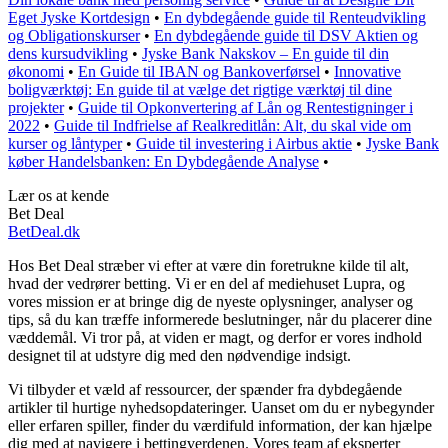
Eget Jyske Kortdesign
•
En dybdegående guide til Renteudvikling
og Obligationskurser
•
En dybdegående guide til DSV Aktien og
dens kursudvikling
•
Jyske Bank Nakskov – En guide til din
økonomi
•
En Guide til IBAN og Bankoverførsel
•
Innovative
boligværktøj: En guide til at vælge det rigtige værktøj til dine
projekter
•
Guide til Opkonvertering af Lån og Rentestigninger i
2022
•
Guide til Indfrielse af Realkreditlån: Alt, du skal vide om
kurser og låntyper
•
Guide til investering i Airbus aktie
•
Jyske Bank
køber Handelsbanken: En Dybdegående Analyse
•
Lær os at kende
Bet Deal
BetDeal.dk
Hos Bet Deal stræber vi efter at være din foretrukne kilde til alt,
hvad der vedrører betting. Vi er en del af mediehuset Lupra, og
vores mission er at bringe dig de nyeste oplysninger, analyser og
tips, så du kan træffe informerede beslutninger, når du placerer dine
væddemål. Vi tror på, at viden er magt, og derfor er vores indhold
designet til at udstyre dig med den nødvendige indsigt.
Vi tilbyder et væld af ressourcer, der spænder fra dybdegående
artikler til hurtige nyhedsopdateringer. Uanset om du er nybegynder
eller erfaren spiller, finder du værdifuld information, der kan hjælpe
dig med at navigere i bettingverdenen. Vores team af eksperter