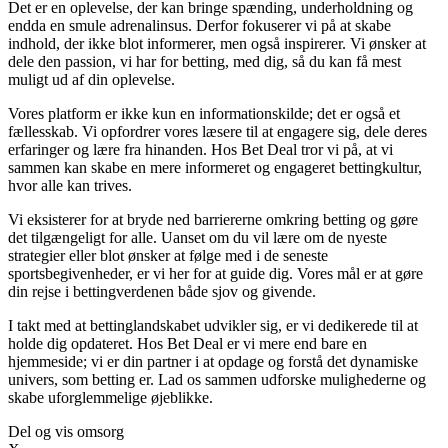
Det er en oplevelse, der kan bringe spænding, underholdning og
endda en smule adrenalinsus. Derfor fokuserer vi på at skabe
indhold, der ikke blot informerer, men også inspirerer. Vi ønsker at
dele den passion, vi har for betting, med dig, så du kan få mest
muligt ud af din oplevelse.
Vores platform er ikke kun en informationskilde; det er også et
fællesskab. Vi opfordrer vores læsere til at engagere sig, dele deres
erfaringer og lære fra hinanden. Hos Bet Deal tror vi på, at vi
sammen kan skabe en mere informeret og engageret bettingkultur,
hvor alle kan trives.
Vi eksisterer for at bryde ned barriererne omkring betting og gøre
det tilgængeligt for alle. Uanset om du vil lære om de nyeste
strategier eller blot ønsker at følge med i de seneste
sportsbegivenheder, er vi her for at guide dig. Vores mål er at gøre
din rejse i bettingverdenen både sjov og givende.
I takt med at bettinglandskabet udvikler sig, er vi dedikerede til at
holde dig opdateret. Hos Bet Deal er vi mere end bare en
hjemmeside; vi er din partner i at opdage og forstå det dynamiske
univers, som betting er. Lad os sammen udforske mulighederne og
skabe uforglemmelige øjeblikke.
Del og vis omsorg