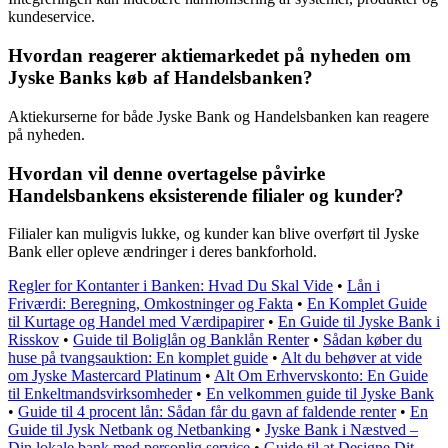
kundeservice.
Hvordan reagerer aktiemarkedet på nyheden om
Jyske Banks køb af Handelsbanken?
Aktiekurserne for både Jyske Bank og Handelsbanken kan reagere
på nyheden.
Hvordan vil denne overtagelse påvirke
Handelsbankens eksisterende filialer og kunder?
Filialer kan muligvis lukke, og kunder kan blive overført til Jyske
Bank eller opleve ændringer i deres bankforhold.
Regler for Kontanter i Banken: Hvad Du Skal Vide
•
Lån i
Friværdi: Beregning, Omkostninger og Fakta
•
En Komplet Guide
til Kurtage og Handel med Værdipapirer
•
En Guide til Jyske Bank i
Risskov
•
Guide til Boliglån og Banklån Renter
•
Sådan køber du
huse på tvangsauktion: En komplet guide
•
Alt du behøver at vide
om Jyske Mastercard Platinum
•
Alt Om Erhvervskonto: En Guide
til Enkeltmandsvirksomheder
•
En velkommen guide til Jyske Bank
•
Guide til 4 procent lån: Sådan får du gavn af faldende renter
•
En
Guide til Jysk Netbank og Netbanking
•
Jyske Bank i Næstved –
Din lokale bank med personlig service
•
Guide til at Designe Dit