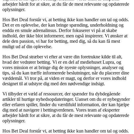
arbejder hårdt for at sikre, at du får de mest relevante og opdaterede
oplysninger.
Hos Bet Deal forstår vi, at betting ikke kun handler om tal og odds.
Det er en oplevelse, der kan bringe spænding, underholdning og
endda en smule adrenalinsus. Derfor fokuserer vi på at skabe
indhold, der ikke blot informerer, men også inspirerer. Vi ønsker at
dele den passion, vi har for betting, med dig, så du kan få mest
muligt ud af din oplevelse.
Hos Bet Deal stræber vi efter at være din foretrukne kilde til alt,
hvad der vedrører betting. Vi er en del af mediehuset Lupra, og
vores mission er at bringe dig de nyeste oplysninger, analyser og
tips, så du kan træffe informerede beslutninger, når du placerer dine
væddemål. Vi tror på, at viden er magt, og derfor er vores indhold
designet til at udstyre dig med den nødvendige indsigt.
Vi tilbyder et væld af ressourcer, der spænder fra dybdegående
artikler til hurtige nyhedsopdateringer. Uanset om du er nybegynder
eller erfaren spiller, finder du værdifuld information, der kan hjælpe
dig med at navigere i bettingverdenen. Vores team af eksperter
arbejder hårdt for at sikre, at du får de mest relevante og opdaterede
oplysninger.
Hos Bet Deal forstår vi, at betting ikke kun handler om tal og odds.