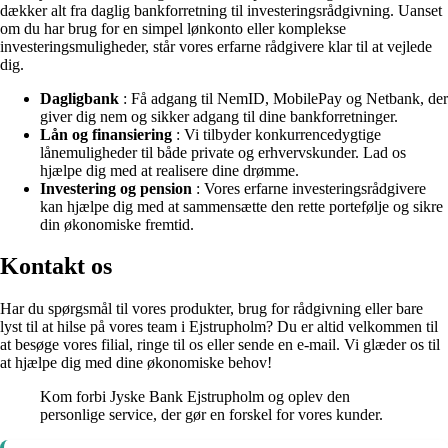
dækker alt fra daglig bankforretning til investeringsrådgivning. Uanset
om du har brug for en simpel lønkonto eller komplekse
investeringsmuligheder, står vores erfarne rådgivere klar til at vejlede
dig.
Dagligbank
: Få adgang til NemID, MobilePay og Netbank, der
giver dig nem og sikker adgang til dine bankforretninger.
Lån og finansiering
: Vi tilbyder konkurrencedygtige
lånemuligheder til både private og erhvervskunder. Lad os
hjælpe dig med at realisere dine drømme.
Investering og pension
: Vores erfarne investeringsrådgivere
kan hjælpe dig med at sammensætte den rette portefølje og sikre
din økonomiske fremtid.
Kontakt os
Har du spørgsmål til vores produkter, brug for rådgivning eller bare
lyst til at hilse på vores team i Ejstrupholm? Du er altid velkommen til
at besøge vores filial, ringe til os eller sende en e-mail. Vi glæder os til
at hjælpe dig med dine økonomiske behov!
Kom forbi Jyske Bank Ejstrupholm og oplev den
personlige service, der gør en forskel for vores kunder.