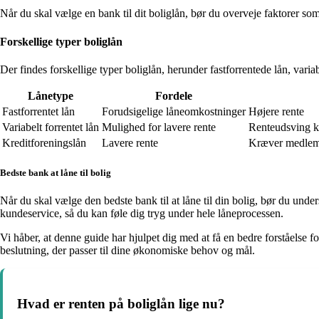
Når du skal vælge en bank til dit boliglån, bør du overveje faktorer 
Forskellige typer boliglån
Der findes forskellige typer boliglån, herunder fastforrentede lån, varia
Lånetype
Fordele
Fastforrentet lån
Forudsigelige låneomkostninger
Højere rente
Variabelt forrentet lån
Mulighed for lavere rente
Renteudsving k
Kreditforeningslån
Lavere rente
Kræver medle
Bedste bank at låne til bolig
Når du skal vælge den bedste bank til at låne til din bolig, bør du und
kundeservice, så du kan føle dig tryg under hele låneprocessen.
Vi håber, at denne guide har hjulpet dig med at få en bedre forståelse f
beslutning, der passer til dine økonomiske behov og mål.
Hvad er renten på boliglån lige nu?