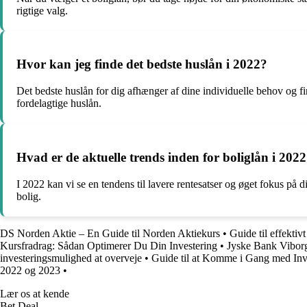
rigtige valg.
Hvor kan jeg finde det bedste huslån i 2022?
Det bedste huslån for dig afhænger af dine individuelle behov og fin
fordelagtige huslån.
Hvad er de aktuelle trends inden for boliglån i 202
I 2022 kan vi se en tendens til lavere rentesatser og øget fokus på d
bolig.
DS Norden Aktie – En Guide til Norden Aktiekurs
•
Guide til effektiv
Kursfradrag: Sådan Optimerer Du Din Investering
•
Jyske Bank Viborg
investeringsmulighed at overveje
•
Guide til at Komme i Gang med Inv
2022 og 2023
•
Lær os at kende
Bet Deal