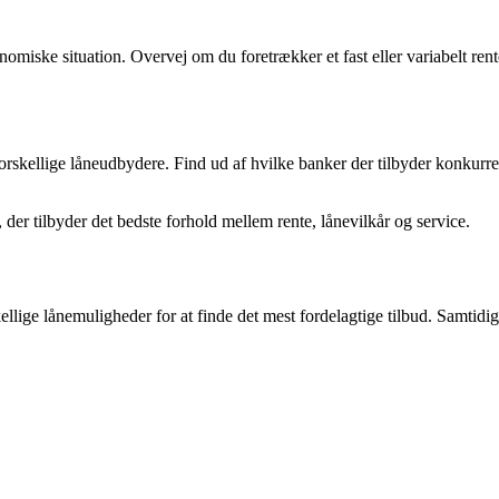
omiske situation. Overvej om du foretrækker et fast eller variabelt rente
e forskellige låneudbydere. Find ud af hvilke banker der tilbyder konkur
 der tilbyder det bedste forhold mellem rente, lånevilkår og service.
skellige lånemuligheder for at finde det mest fordelagtige tilbud. Samtidi