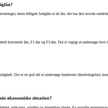
liglån?
mkostninger, mens billigste boliglån er de lån, der har den laveste samle
belt forrentede lån, F1-lån og F3-lån. Det er vigtigt at undersøge hver l
 boligkøb. Det er en god idé at undersøge bankernes lånebetingelser, kun
 min økonomiske situation?
abilitet, indkomst, udgifter og fremtidige planer. En grundig gennemga