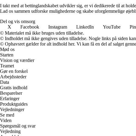
I takt med at bettinglandskabet udvikler sig, er vi dedikerede til at ho
Lad os sammen udforske mulighederne og skabe uforglemmelige øjebl
Del og vis omsorg
X
Facebook
Instagram
LinkedIn
YouTube
Pin
© Materialet må ikke bruges uden tilladelse.
© Indholdet må ikke gengives uden tilladelse. Nogle links på siden ka
© Ophavsret gælder for alt indhold her. Vi kan få en del af salget genne
Mød os
Starten
Vision og værdier
Teamet
Gør en forskel
Arbejdssteder
Data
Gratis indhold
Besparelser
Erfaringer
Produktguides
Vejledninger
Se med
Viden
Spørgsmål og svar
Vejledning