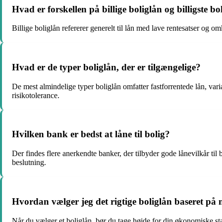
Hvad er forskellen på billige boliglån og billigste bo
Billige boliglån refererer generelt til lån med lave rentesatser og o
Hvad er de typer boliglån, der er tilgængelige?
De mest almindelige typer boliglån omfatter fastforrentede lån, varia
risikotolerance.
Hvilken bank er bedst at låne til bolig?
Der findes flere anerkendte banker, der tilbyder gode lånevilkår til
beslutning.
Hvordan vælger jeg det rigtige boliglån baseret på
Når du vælger et boliglån, bør du tage højde for din økonomiske st