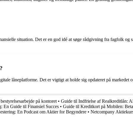
ansielle situation. Det er en god idé at søge rådgivning fra fagfolk og 
2?
igitale låneplatforme. Det er vigtigt at holde sig opdateret på markedet o
t bestyrelsesarbejde på kontoret
•
Guide til Indfrielse af Realkreditlån: 
: En Guide til Finansiel Succes
•
Guide til Kreditkort på Mobilen: Bet
estering: En Podcast om Aktier for Begyndere
•
Netcompany Aktiekurs