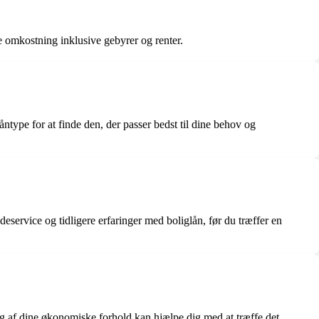
de omkostning inklusive gebyrer og renter.
åntype for at finde den, der passer bedst til dine behov og
deservice og tidligere erfaringer med boliglån, før du træffer en
ng af dine økonomiske forhold kan hjælpe dig med at træffe det