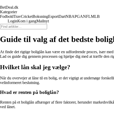
BetDeal.dk
Kategorier
Fodbold
Trav
Cricket
Boksning
Esport
Dart
NBA
PGA
NFL
MLB
Login
Kom i gang
Mailnyt
Guide til valg af det bedste bolig
At finde det rigtige boliglån kan være en udfordrende proces, især med
Lad os guide dig gennem processen og hjælpe dig med at træffe den rig
Hvilket lån skal jeg vælge?
Når du overvejer at låne til en bolig, er det vigtigt at undersøge forske
velinformeret beslutning.
Hvad er renten på boliglån?
Renten på et boliglån afhænger af flere faktorer, herunder markedsvilk
ved lånet.