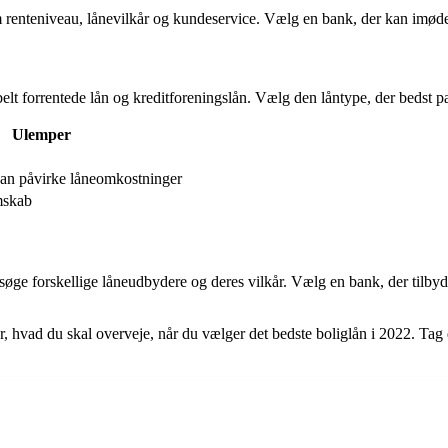
som renteniveau, lånevilkår og kundeservice. Vælg en bank, der kan imø
belt forrentede lån og kreditforeningslån. Vælg den låntype, der bedst pa
Ulemper
an påvirke låneomkostninger
mskab
ersøge forskellige låneudbydere og deres vilkår. Vælg en bank, der tilby
or, hvad du skal overveje, når du vælger det bedste boliglån i 2022. Tag 