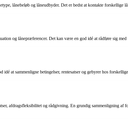
netype, lånebeløb og låneudbyder. Det er bedst at kontakte forskellige l
ation og lånepræferencer. Det kan være en god idé at rådføre sig med e
god idé at sammenligne betingelser, rentesatser og gebyrer hos forskellige
ser, afdragsfleksibilitet og rådgivning. En grundig sammenligning af fors