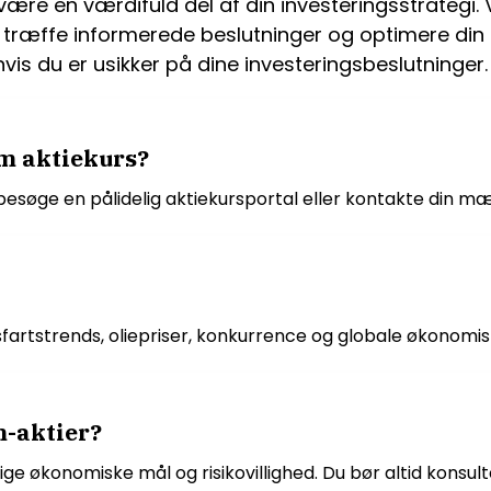
ære en værdifuld del af din investeringsstrategi. V
 træffe informerede beslutninger og optimere din p
hvis du er usikker på dine investeringsbeslutninger.
rm aktiekurs?
esøge en pålidelig aktiekursportal eller kontakte din mæ
fartstrends, oliepriser, konkurrence og globale økonomis
m-aktier?
e økonomiske mål og risikovillighed. Du bør altid konsulter