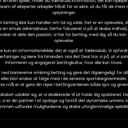
r erfaren spiller, finder du værdifuld information, der kan hjælpe
team af eksperter arbejder hårdt for at sikre, at du får de mest
oplysninger.
 at betting ikke kun handler om tal og odds. Det er en oplevelse,
en smule adrenalinsus. Derfor fokuserer vi på at skabe indhold, d
ønsker at dele den passion, vi har for betting, med dig, så du kan
oplevelse.
e kun en informationskilde; det er også et fællesskab. Vi opfordr
 erfaringer og lære fra hinanden. Hos Bet Deal tror vi på, at vi
informeret og engageret bettingkultur, hvor alle kan trives.
de ned barriererne omkring betting og gøre det tilgængeligt for al
eller blot ønsker at følge med i de seneste sportsbegivenheder, er
es mål er at gøre din rejse i bettingverdenen både sjov og given
skabet udvikler sig, er vi dedikerede til at holde dig opdateret. H
vi er din partner i at opdage og forstå det dynamiske univers, s
mmen udforske mulighederne og skabe uforglemmelige øjeblik