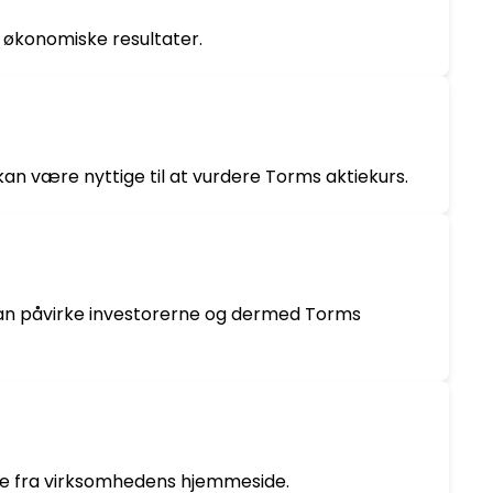
g økonomiske resultater.
an være nyttige til at vurdere Torms aktiekurs.
kan påvirke investorerne og dermed Torms
kte fra virksomhedens hjemmeside.