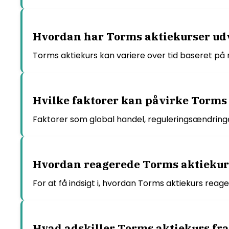
Hvordan har Torms aktiekurser udvi
Torms aktiekurs kan variere over tid baseret p
Hvilke faktorer kan påvirke Torms
Faktorer som global handel, reguleringsændringe
Hvordan reagerede Torms aktiekurs
For at få indsigt i, hvordan Torms aktiekurs rea
Hvad adskiller Torms aktiekurs fra