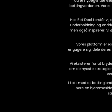
du er nybegynder elle
bettingverdenen. Vores 
Hos Bet Deal forstår vi,
underholdning og endda 
men også inspirerer. Vi 
Vores platform er ikk
engagere sig, dele deres
Vi eksisterer for at bry
om de nyeste strategier 
Vor
I takt med at bettingland
bare en hjemmeside; 
sa