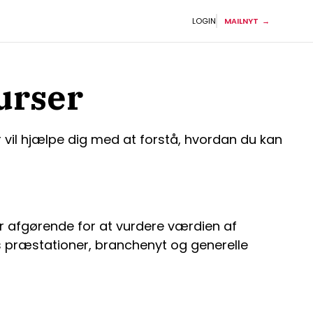
LOGIN
MAILNYT
urser
er vil hjælpe dig med at forstå, hvordan du kan
 er afgørende for at vurdere værdien af
 præstationer, branchenyt og generelle