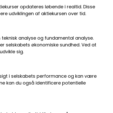
iekurser opdateres løbende i realtid. Disse
re udviklingen af aktiekursen over tid.
m teknisk analyse og fundamental analyse.
rer selskabets økonomiske sundhed. Ved at
dvikle sig.
ndsigt i selskabets performance og kan være
e kan du også identificere potentielle