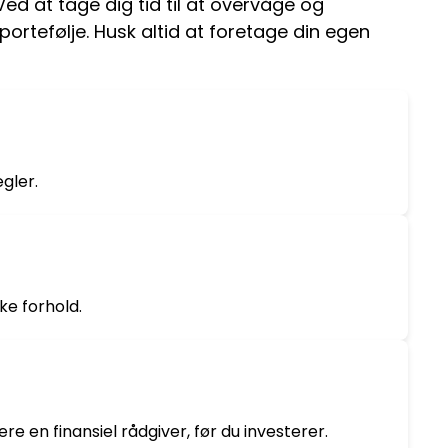
ed at tage dig tid til at overvåge og
ortefølje. Husk altid at foretage din egen
gler.
ke forhold.
e en finansiel rådgiver, før du investerer.