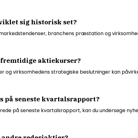
klet sig historisk set?
å markedstendenser, branchens præstation og virksomhed
 fremtidige aktiekurser?
r og virksomhedens strategiske beslutninger kan påvirke
 på seneste kvartalsrapport?
gerede på seneste kvartalsrapport, kan du undersøge nyhed
 andre rederiaktier?