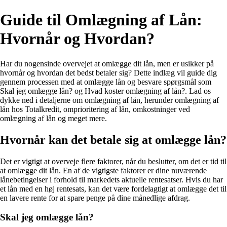
Guide til Omlægning af Lån:
Hvornår og Hvordan?
Har du nogensinde overvejet at omlægge dit lån, men er usikker på
hvornår og hvordan det bedst betaler sig? Dette indlæg vil guide dig
gennem processen med at omlægge lån og besvare spørgsmål som
Skal jeg omlægge lån? og Hvad koster omlægning af lån?. Lad os
dykke ned i detaljerne om omlægning af lån, herunder omlægning af
lån hos Totalkredit, omprioritering af lån, omkostninger ved
omlægning af lån og meget mere.
Hvornår kan det betale sig at omlægge lån?
Det er vigtigt at overveje flere faktorer, når du beslutter, om det er tid til
at omlægge dit lån. En af de vigtigste faktorer er dine nuværende
lånebetingelser i forhold til markedets aktuelle rentesatser. Hvis du har
et lån med en høj rentesats, kan det være fordelagtigt at omlægge det til
en lavere rente for at spare penge på dine månedlige afdrag.
Skal jeg omlægge lån?