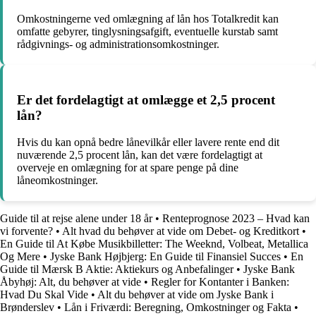
Omkostningerne ved omlægning af lån hos Totalkredit kan
omfatte gebyrer, tinglysningsafgift, eventuelle kurstab samt
rådgivnings- og administrationsomkostninger.
Er det fordelagtigt at omlægge et 2,5 procent
lån?
Hvis du kan opnå bedre lånevilkår eller lavere rente end dit
nuværende 2,5 procent lån, kan det være fordelagtigt at
overveje en omlægning for at spare penge på dine
låneomkostninger.
Guide til at rejse alene under 18 år
•
Renteprognose 2023 – Hvad kan
vi forvente?
•
Alt hvad du behøver at vide om Debet- og Kreditkort
•
En Guide til At Købe Musikbilletter: The Weeknd, Volbeat, Metallica
Og Mere
•
Jyske Bank Højbjerg: En Guide til Finansiel Succes
•
En
Guide til Mærsk B Aktie: Aktiekurs og Anbefalinger
•
Jyske Bank
Åbyhøj: Alt, du behøver at vide
•
Regler for Kontanter i Banken:
Hvad Du Skal Vide
•
Alt du behøver at vide om Jyske Bank i
Brønderslev
•
Lån i Friværdi: Beregning, Omkostninger og Fakta
•