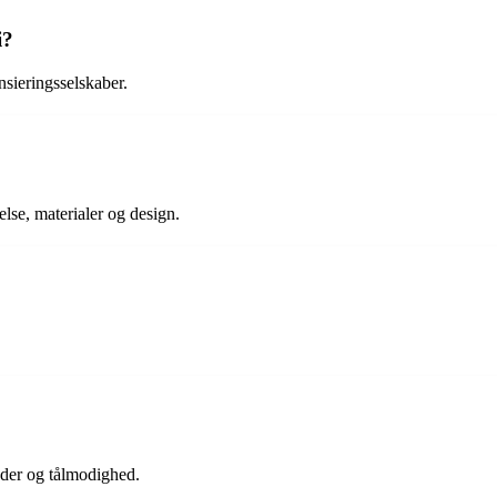
i?
sieringsselskaber.
else, materialer og design.
heder og tålmodighed.