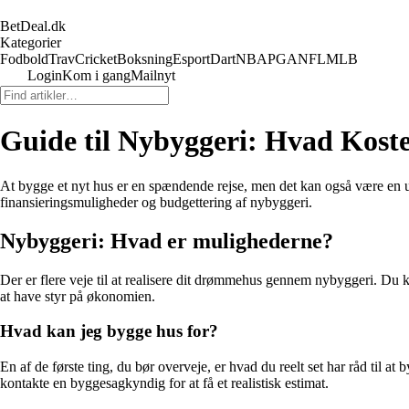
BetDeal.dk
Kategorier
Fodbold
Trav
Cricket
Boksning
Esport
Dart
NBA
PGA
NFL
MLB
Login
Kom i gang
Mailnyt
Guide til Nybyggeri: Hvad Kost
At bygge et nyt hus er en spændende rejse, men det kan også være en u
finansieringsmuligheder og budgettering af nybyggeri.
Nybyggeri: Hvad er mulighederne?
Der er flere veje til at realisere dit drømmehus gennem nybyggeri. Du k
at have styr på økonomien.
Hvad kan jeg bygge hus for?
En af de første ting, du bør overveje, er hvad du reelt set har råd til a
kontakte en byggesagkyndig for at få et realistisk estimat.