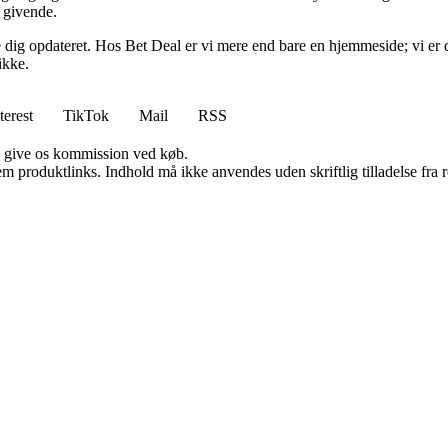
g givende.
lde dig opdateret. Hos Bet Deal er vi mere end bare en hjemmeside; vi er 
ikke.
terest
TikTok
Mail
RSS
n give os kommission ved køb.
m produktlinks. Indhold må ikke anvendes uden skriftlig tilladelse fra r