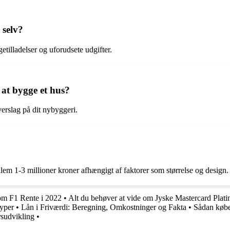
 selv?
etilladelser og uforudsete udgifter.
 at bygge et hus?
verslag på dit nybyggeri.
llem 1-3 millioner kroner afhængigt af faktorer som størrelse og design.
 om F1 Rente i 2022
•
Alt du behøver at vide om Jyske Mastercard Plat
typer
•
Lån i Friværdi: Beregning, Omkostninger og Fakta
•
Sådan købe
sudvikling
•