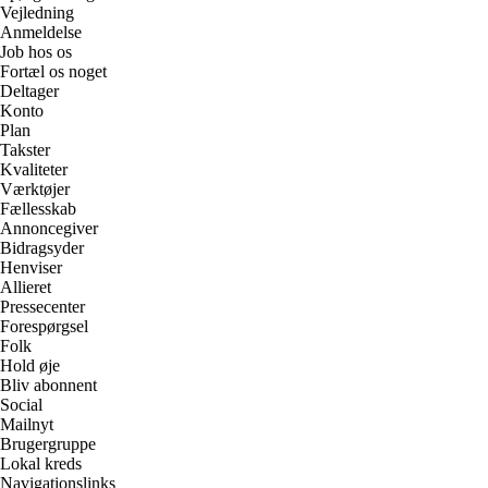
Vejledning
Anmeldelse
Job hos os
Fortæl os noget
Deltager
Konto
Plan
Takster
Kvaliteter
Værktøjer
Fællesskab
Annoncegiver
Bidragsyder
Henviser
Allieret
Pressecenter
Forespørgsel
Folk
Hold øje
Bliv abonnent
Social
Mailnyt
Brugergruppe
Lokal kreds
Navigationslinks