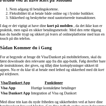
Fordele ved at have Kort på Mobilen
Nem adgang til betalingskortene.
Fleksibilitet til at betale både online og i fysiske butikker.
Sikkerhed og beskyttelse mod uautoriserede transaktioner.
I dag er det vigtigt at have dine
kort på mobilen
, da det ikke kun er
praktisk, men også en sikker betalingsmetode. Med den rette tilgang
kan du handle trygt og sikkert på tværs af onlineplatforme med kun en
touch på din telefon.
Sådan Kommer du i Gang
For at begynde at bruge dit Visa/Dankort på mobiltelefonen, skal du
først downloade den relevante app fra din app-butik. Følg derefter bare
de instruktioner, der gives, og tilføj dine kortoplysninger sikkert til
appen. Nu er du klar til at betale med lethed og sikkerhed med dit
kort
på telefonen
.
Visa/Dankort App
Funktioner
Visa App
Hurtige kontaktløse betalinger
Visa Dankort App
Integration af Visa og Dankort
Med disse trin kan du nyde friheden og sikkerheden ved at have dine