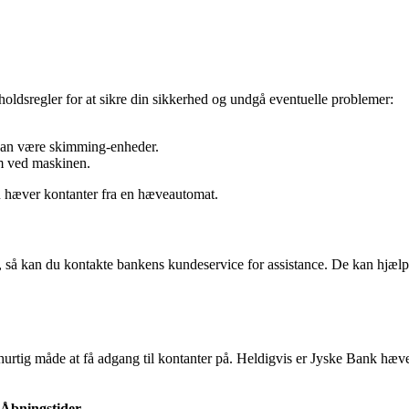
holdsregler for at sikre din sikkerhed og undgå eventuelle problemer:
kan være skimming-enheder.
em ved maskinen.
u hæver kontanter fra en hæveautomat.
å kan du kontakte bankens kundeservice for assistance. De kan hjælpe 
ig måde at få adgang til kontanter på. Heldigvis er Jyske Bank hævea
Åbningstider