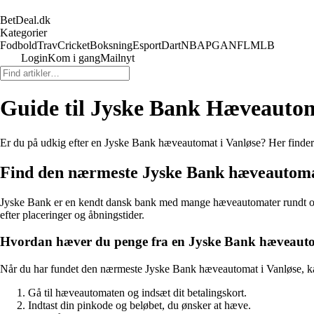
BetDeal.dk
Kategorier
Fodbold
Trav
Cricket
Boksning
Esport
Dart
NBA
PGA
NFL
MLB
Login
Kom i gang
Mailnyt
Guide til Jyske Bank Hæveautom
Er du på udkig efter en Jyske Bank hæveautomat i Vanløse? Her finder d
Find den nærmeste Jyske Bank hæveautoma
Jyske Bank er en kendt dansk bank med mange hæveautomater rundt om 
efter placeringer og åbningstider.
Hvordan hæver du penge fra en Jyske Bank hæveaut
Når du har fundet den nærmeste Jyske Bank hæveautomat i Vanløse, ka
Gå til hæveautomaten og indsæt dit betalingskort.
Indtast din pinkode og beløbet, du ønsker at hæve.