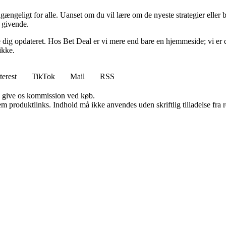
lgængeligt for alle. Uanset om du vil lære om de nyeste strategier eller b
g givende.
lde dig opdateret. Hos Bet Deal er vi mere end bare en hjemmeside; vi er 
ikke.
terest
TikTok
Mail
RSS
n give os kommission ved køb.
m produktlinks. Indhold må ikke anvendes uden skriftlig tilladelse fra r