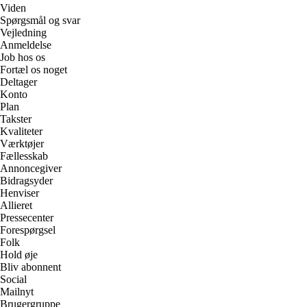
Viden
Spørgsmål og svar
Vejledning
Anmeldelse
Job hos os
Fortæl os noget
Deltager
Konto
Plan
Takster
Kvaliteter
Værktøjer
Fællesskab
Annoncegiver
Bidragsyder
Henviser
Allieret
Pressecenter
Forespørgsel
Folk
Hold øje
Bliv abonnent
Social
Mailnyt
Brugergruppe