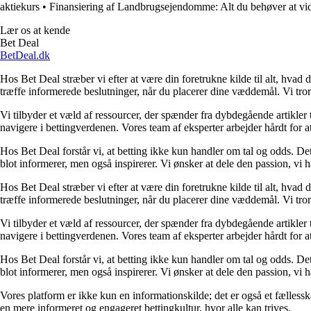
aktiekurs
•
Finansiering af Landbrugsejendomme: Alt du behøver at vi
Lær os at kende
Bet Deal
BetDeal.dk
Hos Bet Deal stræber vi efter at være din foretrukne kilde til alt, hvad 
træffe informerede beslutninger, når du placerer dine væddemål. Vi tror 
Vi tilbyder et væld af ressourcer, der spænder fra dybdegående artikler
navigere i bettingverdenen. Vores team af eksperter arbejder hårdt for a
Hos Bet Deal forstår vi, at betting ikke kun handler om tal og odds. D
blot informerer, men også inspirerer. Vi ønsker at dele den passion, vi h
Hos Bet Deal stræber vi efter at være din foretrukne kilde til alt, hvad 
træffe informerede beslutninger, når du placerer dine væddemål. Vi tror 
Vi tilbyder et væld af ressourcer, der spænder fra dybdegående artikler
navigere i bettingverdenen. Vores team af eksperter arbejder hårdt for a
Hos Bet Deal forstår vi, at betting ikke kun handler om tal og odds. D
blot informerer, men også inspirerer. Vi ønsker at dele den passion, vi h
Vores platform er ikke kun en informationskilde; det er også et fællessk
en mere informeret og engageret bettingkultur, hvor alle kan trives.