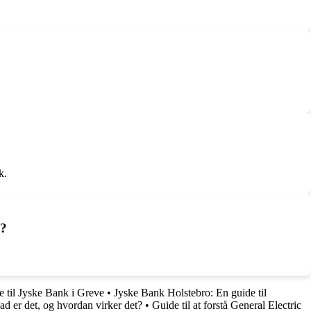
k.
e?
e til Jyske Bank i Greve
•
Jyske Bank Holstebro: En guide til
d er det, og hvordan virker det?
•
Guide til at forstå General Electric