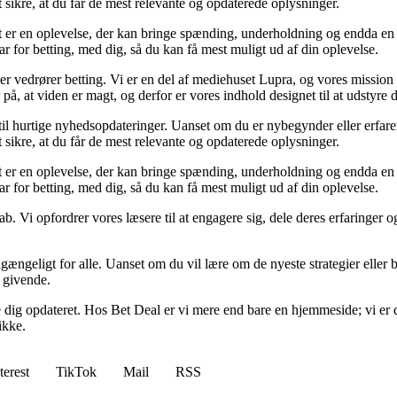
t sikre, at du får de mest relevante og opdaterede oplysninger.
et er en oplevelse, der kan bringe spænding, underholdning og endda en 
ar for betting, med dig, så du kan få mest muligt ud af din oplevelse.
der vedrører betting. Vi er en del af mediehuset Lupra, og vores mission 
på, at viden er magt, og derfor er vores indhold designet til at udstyre
 til hurtige nyhedsopdateringer. Uanset om du er nybegynder eller erfare
t sikre, at du får de mest relevante og opdaterede oplysninger.
et er en oplevelse, der kan bringe spænding, underholdning og endda en 
ar for betting, med dig, så du kan få mest muligt ud af din oplevelse.
ab. Vi opfordrer vores læsere til at engagere sig, dele deres erfaringer
lgængeligt for alle. Uanset om du vil lære om de nyeste strategier eller b
g givende.
lde dig opdateret. Hos Bet Deal er vi mere end bare en hjemmeside; vi er 
ikke.
terest
TikTok
Mail
RSS