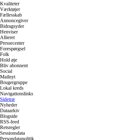
Kvaliteter
Værktøjer
Fællesskab
Annoncegiver
Bidragsyder
Henviser
Allieret
Pressecenter
Forespørgsel
Folk
Hold øje
Bliv abonnent
Social
Mailnyt
Brugergruppe
Lokal kreds
Navigationslinks
Sidetræ
Nyheder
Dataarkiv
Blogside
RSS-feed
Retsregler
Sessionsdata
Persondatapolitik