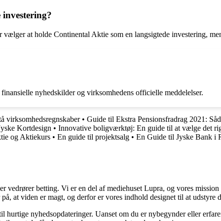
e investering?
r vælger at holde Continental Aktie som en langsigtede investering, me
finansielle nyhedskilder og virksomhedens officielle meddelelser.
rstå virksomhedsregnskaber
•
Guide til Ekstra Pensionsfradrag 2021: Såd
 Jyske Kortdesign
•
Innovative boligværktøj: En guide til at vælge det rig
tie og Aktiekurs
•
En guide til projektsalg
•
En Guide til Jyske Bank i 
der vedrører betting. Vi er en del af mediehuset Lupra, og vores mission 
på, at viden er magt, og derfor er vores indhold designet til at udstyre
 til hurtige nyhedsopdateringer. Uanset om du er nybegynder eller erfare