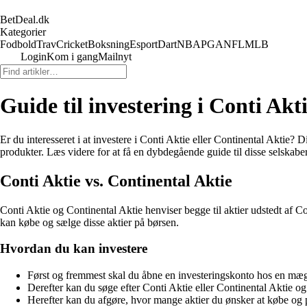
BetDeal.dk
Kategorier
Fodbold
Trav
Cricket
Boksning
Esport
Dart
NBA
PGA
NFL
MLB
Login
Kom i gang
Mailnyt
Guide til investering i Conti Akt
Er du interesseret i at investere i Conti Aktie eller Continental Aktie?
produkter. Læs videre for at få en dybdegående guide til disse selskab
Conti Aktie vs. Continental Aktie
Conti Aktie og Continental Aktie henviser begge til aktier udstedt af C
kan købe og sælge disse aktier på børsen.
Hvordan du kan investere
Først og fremmest skal du åbne en investeringskonto hos en mægl
Derefter kan du søge efter Conti Aktie eller Continental Aktie og 
Herefter kan du afgøre, hvor mange aktier du ønsker at købe og p