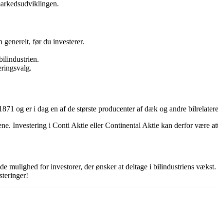
markedsudviklingen.
generelt, før du investerer.
ilindustrien.
eringsvalg.
871 og er i dag en af de største producenter af dæk og andre bilrelater
e. Investering i Conti Aktie eller Continental Aktie kan derfor være attra
e mulighed for investorer, der ønsker at deltage i bilindustriens vækst
steringer!