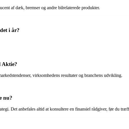
oducent af dæk, bremser og andre bilrelaterede produkter.
et i år?
l Aktie?
 markedstendenser, virksomhedens resultater og branchens udvikling.
ge nu?
ategi. Det anbefales altid at konsultere en finansiel rådgiver, før du træ