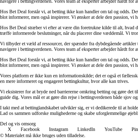
navigere i bettingverdenen. Vores team af eksperter arbejder hårdt for a
Hos Bet Deal forstår vi, at betting ikke kun handler om tal og odds. D
blot informerer, men også inspirerer. Vi ønsker at dele den passion, vi h
Hos Bet Deal stræber vi efter at være din foretrukne kilde til alt, hvad 
træffe informerede beslutninger, når du placerer dine væddemål. Vi tror 
Vi tilbyder et væld af ressourcer, der spænder fra dybdegående artikler
navigere i bettingverdenen. Vores team af eksperter arbejder hårdt for a
Hos Bet Deal forstår vi, at betting ikke kun handler om tal og odds. D
blot informerer, men også inspirerer. Vi ønsker at dele den passion, vi h
Vores platform er ikke kun en informationskilde; det er også et fællessk
en mere informeret og engageret bettingkultur, hvor alle kan trives.
Vi eksisterer for at bryde ned barriererne omkring betting og gøre det ti
guide dig. Vores mål er at gøre din rejse i bettingverdenen både sjov o
I takt med at bettinglandskabet udvikler sig, er vi dedikerede til at ho
Lad os sammen udforske mulighederne og skabe uforglemmelige øjebl
Del og vis omsorg
X
Facebook
Instagram
LinkedIn
YouTube
Pin
© Materialet må ikke bruges uden tilladelse.