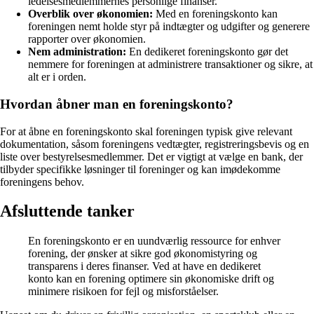
ledelsesmedlemmernes personlige finanser.
Overblik over økonomien:
Med en foreningskonto kan
foreningen nemt holde styr på indtægter og udgifter og generere
rapporter over økonomien.
Nem administration:
En dedikeret foreningskonto gør det
nemmere for foreningen at administrere transaktioner og sikre, at
alt er i orden.
Hvordan åbner man en foreningskonto?
For at åbne en foreningskonto skal foreningen typisk give relevant
dokumentation, såsom foreningens vedtægter, registreringsbevis og en
liste over bestyrelsesmedlemmer. Det er vigtigt at vælge en bank, der
tilbyder specifikke løsninger til foreninger og kan imødekomme
foreningens behov.
Afsluttende tanker
En foreningskonto er en uundværlig ressource for enhver
forening, der ønsker at sikre god økonomistyring og
transparens i deres finanser. Ved at have en dedikeret
konto kan en forening optimere sin økonomiske drift og
minimere risikoen for fejl og misforståelser.