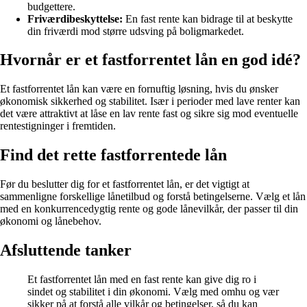
budgettere.
Friværdibeskyttelse:
En fast rente kan bidrage til at beskytte
din friværdi mod større udsving på boligmarkedet.
Hvornår er et fastforrentet lån en god idé?
Et fastforrentet lån kan være en fornuftig løsning, hvis du ønsker
økonomisk sikkerhed og stabilitet. Især i perioder med lave renter kan
det være attraktivt at låse en lav rente fast og sikre sig mod eventuelle
rentestigninger i fremtiden.
Find det rette fastforrentede lån
Før du beslutter dig for et fastforrentet lån, er det vigtigt at
sammenligne forskellige lånetilbud og forstå betingelserne. Vælg et lån
med en konkurrencedygtig rente og gode lånevilkår, der passer til din
økonomi og lånebehov.
Afsluttende tanker
Et fastforrentet lån med en fast rente kan give dig ro i
sindet og stabilitet i din økonomi. Vælg med omhu og vær
sikker på at forstå alle vilkår og betingelser, så du kan