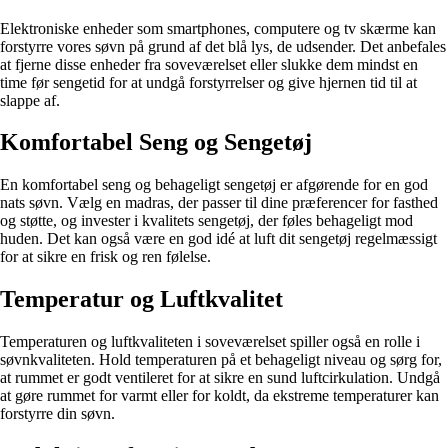
Elektroniske enheder som smartphones, computere og tv skærme kan
forstyrre vores søvn på grund af det blå lys, de udsender. Det anbefales
at fjerne disse enheder fra soveværelset eller slukke dem mindst en
time før sengetid for at undgå forstyrrelser og give hjernen tid til at
slappe af.
Komfortabel Seng og Sengetøj
En komfortabel seng og behageligt sengetøj er afgørende for en god
nats søvn. Vælg en madras, der passer til dine præferencer for fasthed
og støtte, og invester i kvalitets sengetøj, der føles behageligt mod
huden. Det kan også være en god idé at luft dit sengetøj regelmæssigt
for at sikre en frisk og ren følelse.
Temperatur og Luftkvalitet
Temperaturen og luftkvaliteten i soveværelset spiller også en rolle i
søvnkvaliteten. Hold temperaturen på et behageligt niveau og sørg for,
at rummet er godt ventileret for at sikre en sund luftcirkulation. Undgå
at gøre rummet for varmt eller for koldt, da ekstreme temperaturer kan
forstyrre din søvn.