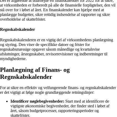
Det er afgørende at udarbejde en finanskalender for 2022 for at sikre,
at virksomheden er forberedt på alle de finansielle forpligtelser, den vil
stå over for i løbet af året. En finanskalender kan hjælpe med at
planlægge budgetter, sikre rettidig indsendelse af rapporter og sikre
overholdelse af skattefrister.
Regnskabskalender
Regnskabskalenderen er en vigtig del af virksomhedens planlægning
og styring. Den viser de specifikke datoer og frister for
regnskabsmæssige opgaver såsom månedlige og kvartalsvise
afslutninger, årsregnskaber, revisorrevisioner og indberetninger til
myndighederne.
Planlægning af Finans- og
Regnskabskalender
For at sikre en effektiv og velfungerende finans- og regnskabskalender
er det vigtigt at følge nogle grundlæggende retningslinjer:
Identificer nøglebegivenheder:
Start med at identificere de
vigtigste økonomiske begivenheder, der finder sted i løbet af
året, såsom budgetprocesser, rapporteringsperioder og
skattefrister.