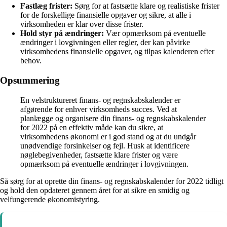
Fastlæg frister:
Sørg for at fastsætte klare og realistiske frister
for de forskellige finansielle opgaver og sikre, at alle i
virksomheden er klar over disse frister.
Hold styr på ændringer:
Vær opmærksom på eventuelle
ændringer i lovgivningen eller regler, der kan påvirke
virksomhedens finansielle opgaver, og tilpas kalenderen efter
behov.
Opsummering
En velstruktureret finans- og regnskabskalender er
afgørende for enhver virksomheds succes. Ved at
planlægge og organisere din finans- og regnskabskalender
for 2022 på en effektiv måde kan du sikre, at
virksomhedens økonomi er i god stand og at du undgår
unødvendige forsinkelser og fejl. Husk at identificere
nøglebegivenheder, fastsætte klare frister og være
opmærksom på eventuelle ændringer i lovgivningen.
Så sørg for at oprette din finans- og regnskabskalender for 2022 tidligt
og hold den opdateret gennem året for at sikre en smidig og
velfungerende økonomistyring.