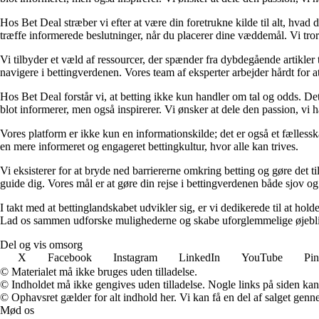
Hos Bet Deal stræber vi efter at være din foretrukne kilde til alt, hvad 
træffe informerede beslutninger, når du placerer dine væddemål. Vi tror 
Vi tilbyder et væld af ressourcer, der spænder fra dybdegående artikler
navigere i bettingverdenen. Vores team af eksperter arbejder hårdt for a
Hos Bet Deal forstår vi, at betting ikke kun handler om tal og odds. D
blot informerer, men også inspirerer. Vi ønsker at dele den passion, vi h
Vores platform er ikke kun en informationskilde; det er også et fællessk
en mere informeret og engageret bettingkultur, hvor alle kan trives.
Vi eksisterer for at bryde ned barriererne omkring betting og gøre det ti
guide dig. Vores mål er at gøre din rejse i bettingverdenen både sjov o
I takt med at bettinglandskabet udvikler sig, er vi dedikerede til at ho
Lad os sammen udforske mulighederne og skabe uforglemmelige øjebl
Del og vis omsorg
X
Facebook
Instagram
LinkedIn
YouTube
Pin
© Materialet må ikke bruges uden tilladelse.
© Indholdet må ikke gengives uden tilladelse. Nogle links på siden ka
© Ophavsret gælder for alt indhold her. Vi kan få en del af salget genne
Mød os