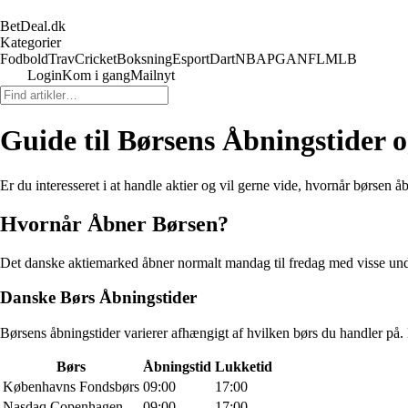
BetDeal.dk
Kategorier
Fodbold
Trav
Cricket
Boksning
Esport
Dart
NBA
PGA
NFL
MLB
Login
Kom i gang
Mailnyt
Guide til Børsens Åbningstider
Er du interesseret i at handle aktier og vil gerne vide, hvornår børsen
Hvornår Åbner Børsen?
Det danske aktiemarked åbner normalt mandag til fredag med visse und
Danske Børs Åbningstider
Børsens åbningstider varierer afhængigt af hvilken børs du handler på. 
Børs
Åbningstid
Lukketid
Københavns Fondsbørs
09:00
17:00
Nasdaq Copenhagen
09:00
17:00