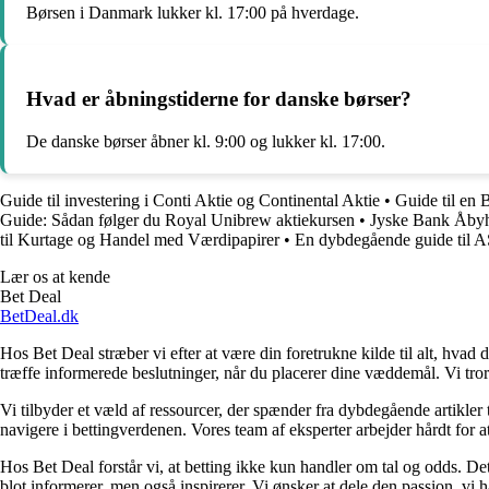
Børsen i Danmark lukker kl. 17:00 på hverdage.
Hvad er åbningstiderne for danske børser?
De danske børser åbner kl. 9:00 og lukker kl. 17:00.
Guide til investering i Conti Aktie og Continental Aktie
•
Guide til en
Guide: Sådan følger du Royal Unibrew aktiekursen
•
Jyske Bank Åbyhø
til Kurtage og Handel med Værdipapirer
•
En dybdegående guide til
Lær os at kende
Bet Deal
BetDeal.dk
Hos Bet Deal stræber vi efter at være din foretrukne kilde til alt, hvad 
træffe informerede beslutninger, når du placerer dine væddemål. Vi tror 
Vi tilbyder et væld af ressourcer, der spænder fra dybdegående artikler
navigere i bettingverdenen. Vores team af eksperter arbejder hårdt for a
Hos Bet Deal forstår vi, at betting ikke kun handler om tal og odds. D
blot informerer, men også inspirerer. Vi ønsker at dele den passion, vi h