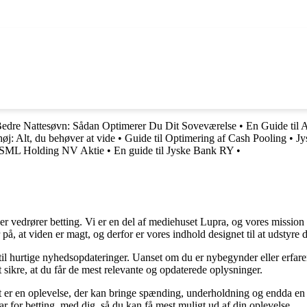
 Bedre Nattesøvn: Sådan Optimerer Du Dit Soveværelse
•
En Guide til 
j: Alt, du behøver at vide
•
Guide til Optimering af Cash Pooling
•
Jy
 ASML Holding NV Aktie
•
En guide til Jyske Bank RY
•
der vedrører betting. Vi er en del af mediehuset Lupra, og vores mission 
på, at viden er magt, og derfor er vores indhold designet til at udstyre
 til hurtige nyhedsopdateringer. Uanset om du er nybegynder eller erfare
t sikre, at du får de mest relevante og opdaterede oplysninger.
et er en oplevelse, der kan bringe spænding, underholdning og endda en 
ar for betting, med dig, så du kan få mest muligt ud af din oplevelse.