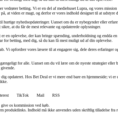
der vedrører betting. Vi er en del af mediehuset Lupra, og vores mission 
på, at viden er magt, og derfor er vores indhold designet til at udstyre
 til hurtige nyhedsopdateringer. Uanset om du er nybegynder eller erfare
t sikre, at du får de mest relevante og opdaterede oplysninger.
et er en oplevelse, der kan bringe spænding, underholdning og endda en 
ar for betting, med dig, så du kan få mest muligt ud af din oplevelse.
ab. Vi opfordrer vores læsere til at engagere sig, dele deres erfaringer
lgængeligt for alle. Uanset om du vil lære om de nyeste strategier eller b
g givende.
lde dig opdateret. Hos Bet Deal er vi mere end bare en hjemmeside; vi er 
ikke.
terest
TikTok
Mail
RSS
n give os kommission ved køb.
m produktlinks. Indhold må ikke anvendes uden skriftlig tilladelse fra r