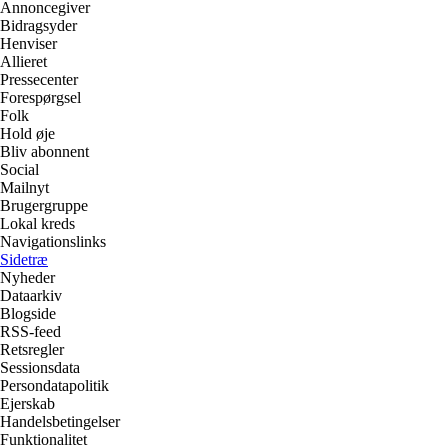
Annoncegiver
Bidragsyder
Henviser
Allieret
Pressecenter
Forespørgsel
Folk
Hold øje
Bliv abonnent
Social
Mailnyt
Brugergruppe
Lokal kreds
Navigationslinks
Sidetræ
Nyheder
Dataarkiv
Blogside
RSS-feed
Retsregler
Sessionsdata
Persondatapolitik
Ejerskab
Handelsbetingelser
Funktionalitet