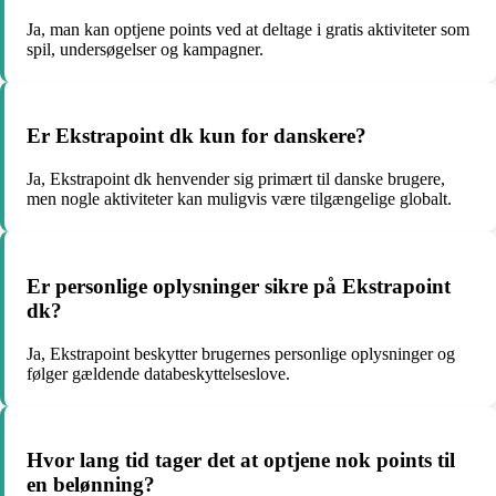
Ja, man kan optjene points ved at deltage i gratis aktiviteter som
spil, undersøgelser og kampagner.
Er Ekstrapoint dk kun for danskere?
Ja, Ekstrapoint dk henvender sig primært til danske brugere,
men nogle aktiviteter kan muligvis være tilgængelige globalt.
Er personlige oplysninger sikre på Ekstrapoint
dk?
Ja, Ekstrapoint beskytter brugernes personlige oplysninger og
følger gældende databeskyttelseslove.
Hvor lang tid tager det at optjene nok points til
en belønning?