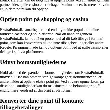
konto. Herefter kan du begynde at optjene point ved at handle gennem
partnersider, spille casino eller deltage i konkurrencer. Jo mere aktiv du
er, jo flere point kan du optjene.
Optjen point på shopping og casino
EkstraPoint.dk samarbejder med en lang række populære online
butikker, casinoer og spilplatforme. Når du handler gennem
EkstraPoint.dk, kan du få en procentdel af dit køb tilbage i form af
point, som kan konverteres til kontante tilbagebetalinger eller andre
fordele. På samme måde kan du optjene point ved at spille casino eller
deltage i spil via platformen.
Udnyt bonusmulighederne
Hold øje med de spændende bonusmuligheder, som EkstraPoint.dk
tilbyder. Disse kan omfatte særlige kampagner, konkurrencer eller
andre måder at optjene ekstra point på. Ved at være opmærksom på
disse bonusmuligheder kan du maksimere dine belønninger og få
endnu mere værdi ud af din brug af platformen.
Konverter dine point til kontante
tilbagebetalinger