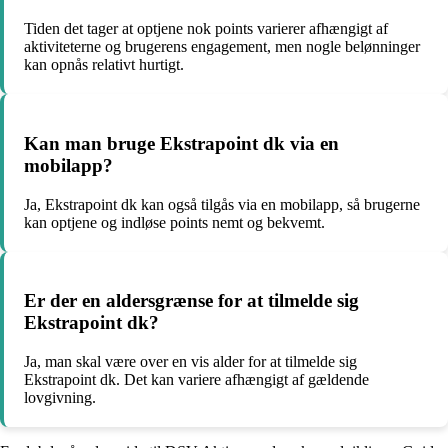
Tiden det tager at optjene nok points varierer afhængigt af
aktiviteterne og brugerens engagement, men nogle belønninger
kan opnås relativt hurtigt.
Kan man bruge Ekstrapoint dk via en
mobilapp?
Ja, Ekstrapoint dk kan også tilgås via en mobilapp, så brugerne
kan optjene og indløse points nemt og bekvemt.
Er der en aldersgrænse for at tilmelde sig
Ekstrapoint dk?
Ja, man skal være over en vis alder for at tilmelde sig
Ekstrapoint dk. Det kan variere afhængigt af gældende
lovgivning.