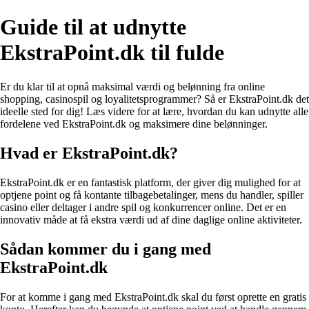
Guide til at udnytte
EkstraPoint.dk til fulde
Er du klar til at opnå maksimal værdi og belønning fra online
shopping, casinospil og loyalitetsprogrammer? Så er EkstraPoint.dk det
ideelle sted for dig! Læs videre for at lære, hvordan du kan udnytte alle
fordelene ved EkstraPoint.dk og maksimere dine belønninger.
Hvad er EkstraPoint.dk?
EkstraPoint.dk er en fantastisk platform, der giver dig mulighed for at
optjene point og få kontante tilbagebetalinger, mens du handler, spiller
casino eller deltager i andre spil og konkurrencer online. Det er en
innovativ måde at få ekstra værdi ud af dine daglige online aktiviteter.
Sådan kommer du i gang med
EkstraPoint.dk
For at komme i gang med EkstraPoint.dk skal du først oprette en gratis