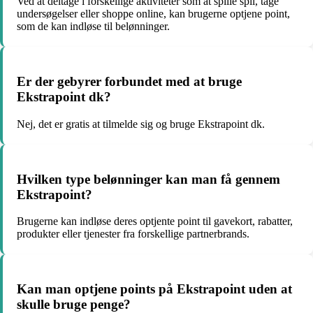
Ved at deltage i forskellige aktiviteter som at spille spil, tage
undersøgelser eller shoppe online, kan brugerne optjene point,
som de kan indløse til belønninger.
Er der gebyrer forbundet med at bruge
Ekstrapoint dk?
Nej, det er gratis at tilmelde sig og bruge Ekstrapoint dk.
Hvilken type belønninger kan man få gennem
Ekstrapoint?
Brugerne kan indløse deres optjente point til gavekort, rabatter,
produkter eller tjenester fra forskellige partnerbrands.
Kan man optjene points på Ekstrapoint uden at
skulle bruge penge?