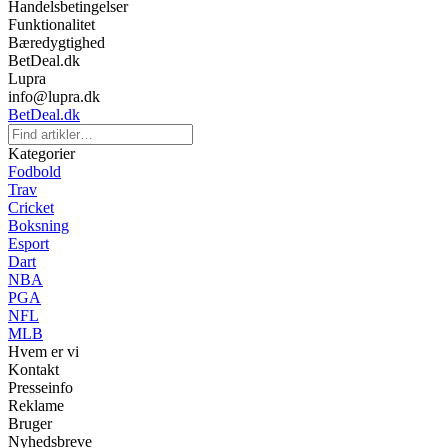
Handelsbetingelser
Funktionalitet
Bæredygtighed
BetDeal.dk
Lupra
info@lupra.dk
BetDeal.dk
Kategorier
Fodbold
Trav
Cricket
Boksning
Esport
Dart
NBA
PGA
NFL
MLB
Hvem er vi
Kontakt
Presseinfo
Reklame
Bruger
Nyhedsbreve