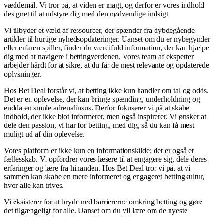
væddemål. Vi tror på, at viden er magt, og derfor er vores indhold
designet til at udstyre dig med den nødvendige indsigt.
Vi tilbyder et væld af ressourcer, der spænder fra dybdegående
artikler til hurtige nyhedsopdateringer. Uanset om du er nybegynder
eller erfaren spiller, finder du værdifuld information, der kan hjælpe
dig med at navigere i bettingverdenen. Vores team af eksperter
arbejder hårdt for at sikre, at du får de mest relevante og opdaterede
oplysninger.
Hos Bet Deal forstår vi, at betting ikke kun handler om tal og odds.
Det er en oplevelse, der kan bringe spænding, underholdning og
endda en smule adrenalinsus. Derfor fokuserer vi på at skabe
indhold, der ikke blot informerer, men også inspirerer. Vi ønsker at
dele den passion, vi har for betting, med dig, så du kan få mest
muligt ud af din oplevelse.
Vores platform er ikke kun en informationskilde; det er også et
fællesskab. Vi opfordrer vores læsere til at engagere sig, dele deres
erfaringer og lære fra hinanden. Hos Bet Deal tror vi på, at vi
sammen kan skabe en mere informeret og engageret bettingkultur,
hvor alle kan trives.
Vi eksisterer for at bryde ned barriererne omkring betting og gøre
det tilgængeligt for alle. Uanset om du vil lære om de nyeste