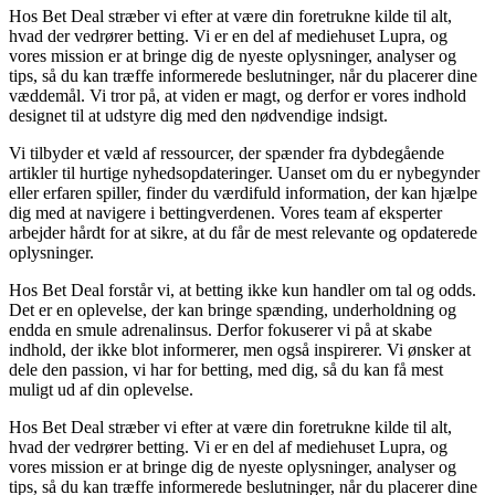
Hos Bet Deal stræber vi efter at være din foretrukne kilde til alt,
hvad der vedrører betting. Vi er en del af mediehuset Lupra, og
vores mission er at bringe dig de nyeste oplysninger, analyser og
tips, så du kan træffe informerede beslutninger, når du placerer dine
væddemål. Vi tror på, at viden er magt, og derfor er vores indhold
designet til at udstyre dig med den nødvendige indsigt.
Vi tilbyder et væld af ressourcer, der spænder fra dybdegående
artikler til hurtige nyhedsopdateringer. Uanset om du er nybegynder
eller erfaren spiller, finder du værdifuld information, der kan hjælpe
dig med at navigere i bettingverdenen. Vores team af eksperter
arbejder hårdt for at sikre, at du får de mest relevante og opdaterede
oplysninger.
Hos Bet Deal forstår vi, at betting ikke kun handler om tal og odds.
Det er en oplevelse, der kan bringe spænding, underholdning og
endda en smule adrenalinsus. Derfor fokuserer vi på at skabe
indhold, der ikke blot informerer, men også inspirerer. Vi ønsker at
dele den passion, vi har for betting, med dig, så du kan få mest
muligt ud af din oplevelse.
Hos Bet Deal stræber vi efter at være din foretrukne kilde til alt,
hvad der vedrører betting. Vi er en del af mediehuset Lupra, og
vores mission er at bringe dig de nyeste oplysninger, analyser og
tips, så du kan træffe informerede beslutninger, når du placerer dine