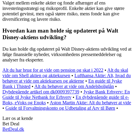
Valget mellem enkelte aktier og fonde afhænger af ens
investeringsstrategi og risikoprofil. Enkelte aktier kan give større
potentiel gevinst, men også større risiko, mens fonde kan give
diversificering og lavere risiko.
Hvordan kan man holde sig opdateret på Walt
Disney-aktiens udvikling?
Du kan holde dig opdateret på Walt Disney-aktiens udvikling ved at
følge finansielle nyheder, virksomhedens pressemeddelelser og
analyser fra eksperter.
Alt du har brug for at vide om pension og skat i 2022
•
Alt du skal
vide om Shell aktien og aktiekursen
•
Lufthansa Aktie: Alt, hvad du
behøver at vide om aktiekursen og aktierne
•
En guide til Jyske
Bank i Thisted
•
Alt du behøver at vide om Andelsboliglån
•
Dybdegående artikel om dk0009397739
•
Jyske Bank Erhverv: En
Guide til Jyske Netbank for Erhverv
•
En dybdegående guide til e-
Boks, eVoks og Enoks
•
Aston Martin Aktie: Alt du behøver at vide
•
Guide til Forvaltningskonto og Udbetaling af Arv til Børn
•
Lær os at kende
Bet Deal
BetDeal.dk