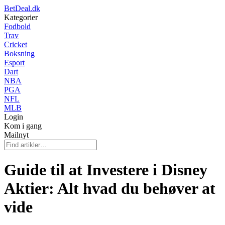
BetDeal.dk
Kategorier
Fodbold
Trav
Cricket
Boksning
Esport
Dart
NBA
PGA
NFL
MLB
Login
Kom i gang
Mailnyt
Guide til at Investere i Disney
Aktier: Alt hvad du behøver at
vide