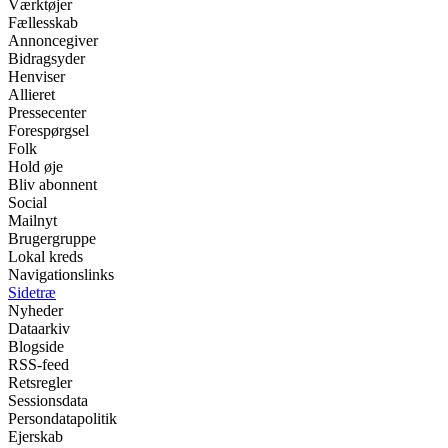
Værktøjer
Fællesskab
Annoncegiver
Bidragsyder
Henviser
Allieret
Pressecenter
Forespørgsel
Folk
Hold øje
Bliv abonnent
Social
Mailnyt
Brugergruppe
Lokal kreds
Navigationslinks
Sidetræ
Nyheder
Dataarkiv
Blogside
RSS-feed
Retsregler
Sessionsdata
Persondatapolitik
Ejerskab