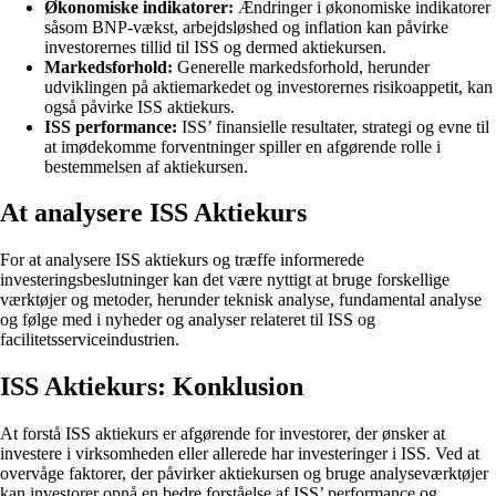
Økonomiske indikatorer:
Ændringer i økonomiske indikatorer
såsom BNP-vækst, arbejdsløshed og inflation kan påvirke
investorernes tillid til ISS og dermed aktiekursen.
Markedsforhold:
Generelle markedsforhold, herunder
udviklingen på aktiemarkedet og investorernes risikoappetit, kan
også påvirke ISS aktiekurs.
ISS performance:
ISS’ finansielle resultater, strategi og evne til
at imødekomme forventninger spiller en afgørende rolle i
bestemmelsen af aktiekursen.
At analysere ISS Aktiekurs
For at analysere ISS aktiekurs og træffe informerede
investeringsbeslutninger kan det være nyttigt at bruge forskellige
værktøjer og metoder, herunder teknisk analyse, fundamental analyse
og følge med i nyheder og analyser relateret til ISS og
facilitetsserviceindustrien.
ISS Aktiekurs: Konklusion
At forstå ISS aktiekurs er afgørende for investorer, der ønsker at
investere i virksomheden eller allerede har investeringer i ISS. Ved at
overvåge faktorer, der påvirker aktiekursen og bruge analyseværktøjer
kan investorer opnå en bedre forståelse af ISS’ performance og