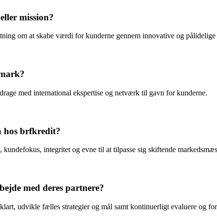
eller mission?
ætning om at skabe værdi for kunderne gennem innovative og pålidelige f
nmark?
idrage med international ekspertise og netværk til gavn for kunderne.
a hos brfkredit?
, kundefokus, integritet og evne til at tilpasse sig skiftende markedsmæ
rbejde med deres partnere?
art, udvikle fælles strategier og mål samt kontinuerligt evaluere og fo