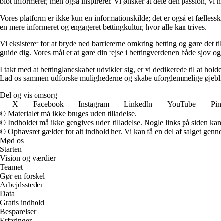
blot informerer, men også inspirerer. Vi ønsker at dele den passion, vi h
Vores platform er ikke kun en informationskilde; det er også et fællessk
en mere informeret og engageret bettingkultur, hvor alle kan trives.
Vi eksisterer for at bryde ned barriererne omkring betting og gøre det ti
guide dig. Vores mål er at gøre din rejse i bettingverdenen både sjov o
I takt med at bettinglandskabet udvikler sig, er vi dedikerede til at ho
Lad os sammen udforske mulighederne og skabe uforglemmelige øjebl
Del og vis omsorg
X
Facebook
Instagram
LinkedIn
YouTube
Pin
© Materialet må ikke bruges uden tilladelse.
© Indholdet må ikke gengives uden tilladelse. Nogle links på siden ka
© Ophavsret gælder for alt indhold her. Vi kan få en del af salget genne
Mød os
Starten
Vision og værdier
Teamet
Gør en forskel
Arbejdssteder
Data
Gratis indhold
Besparelser
Erfaringer