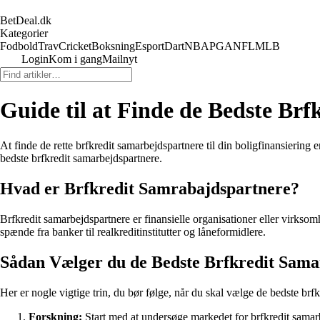
BetDeal.dk
Kategorier
Fodbold
Trav
Cricket
Boksning
Esport
Dart
NBA
PGA
NFL
MLB
Login
Kom i gang
Mailnyt
Guide til at Finde de Bedste Br
At finde de rette brfkredit samarbejdspartnere til din boligfinansiering 
bedste brfkredit samarbejdspartnere.
Hvad er Brfkredit Samrabajdspartnere?
Brfkredit samarbejdspartnere er finansielle organisationer eller virksomh
spænde fra banker til realkreditinstitutter og låneformidlere.
Sådan Vælger du de Bedste Brfkredit Sama
Her er nogle vigtige trin, du bør følge, når du skal vælge de bedste brf
Forskning:
Start med at undersøge markedet for brfkredit samar