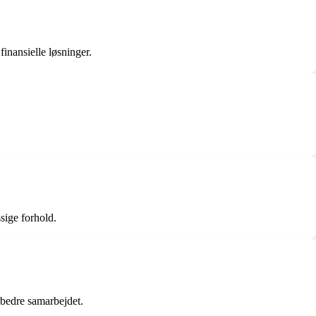
inansielle løsninger.
ssige forhold.
rbedre samarbejdet.