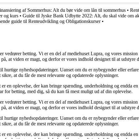
inansiering af Sommerhus: Alt du bør vide om lån til sommerhus
•
Rent
er og kurs
•
Guide til Jyske Bank Udbytte 2022: Alt, du skal vide om ak
nde guide til Renteudvikling og Obligationskurser
•
der vedrører betting. Vi er en del af mediehuset Lupra, og vores mission 
på, at viden er magt, og derfor er vores indhold designet til at udstyre
 til hurtige nyhedsopdateringer. Uanset om du er nybegynder eller erfare
t sikre, at du får de mest relevante og opdaterede oplysninger.
et er en oplevelse, der kan bringe spænding, underholdning og endda en 
ar for betting, med dig, så du kan få mest muligt ud af din oplevelse.
der vedrører betting. Vi er en del af mediehuset Lupra, og vores mission 
på, at viden er magt, og derfor er vores indhold designet til at udstyre
 til hurtige nyhedsopdateringer. Uanset om du er nybegynder eller erfare
t sikre, at du får de mest relevante og opdaterede oplysninger.
et er en oplevelse, der kan bringe spænding, underholdning og endda en 