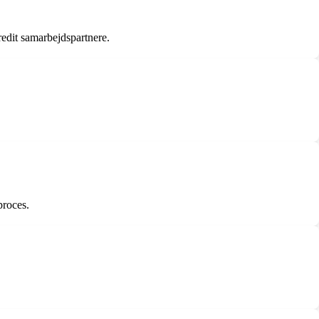
redit samarbejdspartnere.
proces.