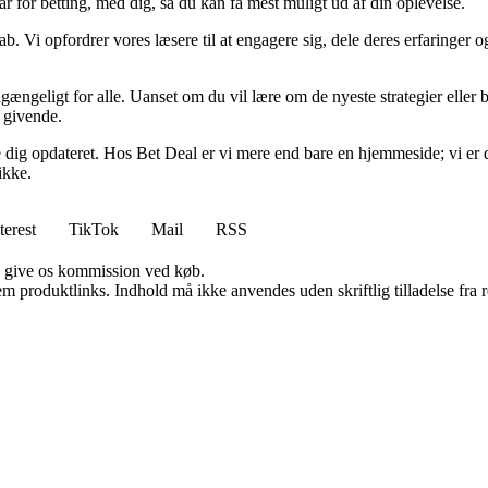
ar for betting, med dig, så du kan få mest muligt ud af din oplevelse.
ab. Vi opfordrer vores læsere til at engagere sig, dele deres erfaringer
lgængeligt for alle. Uanset om du vil lære om de nyeste strategier eller b
g givende.
lde dig opdateret. Hos Bet Deal er vi mere end bare en hjemmeside; vi er 
ikke.
terest
TikTok
Mail
RSS
n give os kommission ved køb.
m produktlinks. Indhold må ikke anvendes uden skriftlig tilladelse fra r