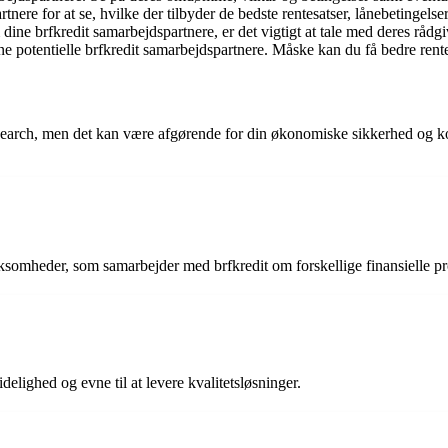
nere for at se, hvilke der tilbyder de bedste rentesatser, lånebetingels
dine brfkredit samarbejdspartnere, er det vigtigt at tale med deres rådg
 potentielle brfkredit samarbejdspartnere. Måske kan du få bedre renter
search, men det kan være afgørende for din økonomiske sikkerhed og kom
irksomheder, som samarbejder med brfkredit om forskellige finansielle pr
delighed og evne til at levere kvalitetsløsninger.