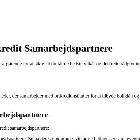
fkredit Samarbejdspartnere
er afgørende for at sikre, at du får de bedste vilkår og den rette rådgivn
eder, der samarbejder med brfkreditinstitutter for at tilbyde boliglån og
rbejdspartnere
kredit samarbejdspartnere:
bejdspartnere. Se på deres omdømme, vilkår og betingelser samt eventue