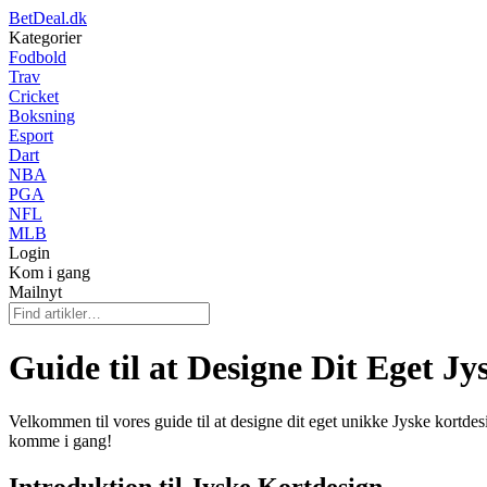
BetDeal.dk
Kategorier
Fodbold
Trav
Cricket
Boksning
Esport
Dart
NBA
PGA
NFL
MLB
Login
Kom i gang
Mailnyt
Guide til at Designe Dit Eget J
Velkommen til vores guide til at designe dit eget unikke Jyske kortdes
komme i gang!
Introduktion til Jyske Kortdesign