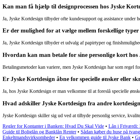
Kan man få hjælp til designprocessen hos Jyske Kort
Ja, Jyske Kortdesign tilbyder ofte kundesupport og assistance under h
Er der mulighed for at vælge mellem forskellige typer
Ja, Jyske Kortdesign tilbyder et udvalg af papirtyper og finishmulighed
Hvordan kan man betale for sine personlige kort hos
Betalingsmetoder kan variere, men Jyske Kortdesign har som regel fors
Er Jyske Kortdesign åbne for specielle ønsker eller s
Ja, hos Jyske Kortdesign er man velkomne til at foreslå specielle øn
Hvad adskiller Jyske Kortdesign fra andre kortdesign
Jyske Kortdesign skiller sig ud ved at tilbyde personlig service, kva
Regler for Kontanter i Banken: Hvad Du Skal Vide
•
Lån i Friværdi:
Guide til Boliglån og Banklån Renter
•
Sådan køber du huse på tvang
Enkeltmandsvirksomheder
•
En velkommen guide til Jyske Bank
•
Gu