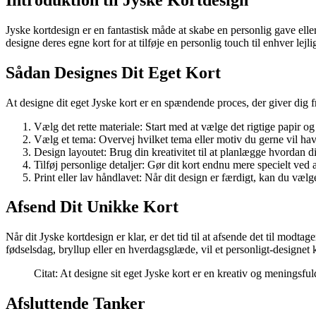
Jyske kortdesign er en fantastisk måde at skabe en personlig gave ell
designe deres egne kort for at tilføje en personlig touch til enhver lejl
Sådan Designes Dit Eget Kort
At designe dit eget Jyske kort er en spændende proces, der giver dig fr
Vælg det rette materiale: Start med at vælge det rigtige papir og
Vælg et tema: Overvej hvilket tema eller motiv du gerne vil have
Design layoutet: Brug din kreativitet til at planlægge hvordan d
Tilføj personlige detaljer: Gør dit kort endnu mere specielt ved at
Print eller lav håndlavet: Når dit design er færdigt, kan du vælge
Afsend Dit Unikke Kort
Når dit Jyske kortdesign er klar, er det tid til at afsende det til mod
fødselsdag, bryllup eller en hverdagsglæde, vil et personligt-designe
Citat: At designe sit eget Jyske kort er en kreativ og meningsfu
Afsluttende Tanker