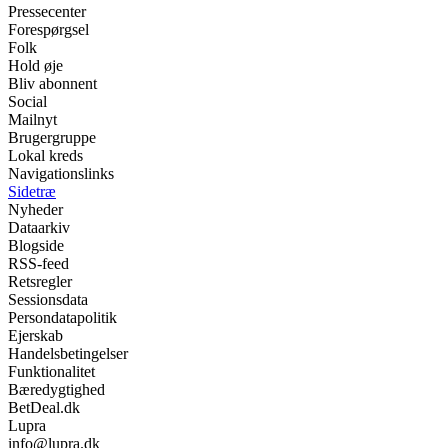
Pressecenter
Forespørgsel
Folk
Hold øje
Bliv abonnent
Social
Mailnyt
Brugergruppe
Lokal kreds
Navigationslinks
Sidetræ
Nyheder
Dataarkiv
Blogside
RSS-feed
Retsregler
Sessionsdata
Persondatapolitik
Ejerskab
Handelsbetingelser
Funktionalitet
Bæredygtighed
BetDeal.dk
Lupra
info@lupra.dk