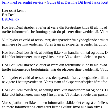
bank med personlig service
•
Guide til at Designe Dit Eget Jyske Kor
Lær os at kende
Bet Deal
BetDeal.dk
Hos Bet Deal stræber vi efter at være din foretrukne kilde til alt, hva
træffe informerede beslutninger, når du placerer dine væddemål. Vi tro
Vi tilbyder et væld af ressourcer, der spænder fra dybdegående artikle
navigere i bettingverdenen. Vores team af eksperter arbejder hårdt for 
Hos Bet Deal forstår vi, at betting ikke kun handler om tal og odds. 
ikke blot informerer, men også inspirerer. Vi ønsker at dele den passio
Hos Bet Deal stræber vi efter at være din foretrukne kilde til alt, hva
træffe informerede beslutninger, når du placerer dine væddemål. Vi tro
Vi tilbyder et væld af ressourcer, der spænder fra dybdegående artikle
navigere i bettingverdenen. Vores team af eksperter arbejder hårdt for 
Hos Bet Deal forstår vi, at betting ikke kun handler om tal og odds. 
ikke blot informerer, men også inspirerer. Vi ønsker at dele den passio
Vores platform er ikke kun en informationskilde; det er også et fælles
en mere informeret og engageret bettingkultur, hvor alle kan trives.