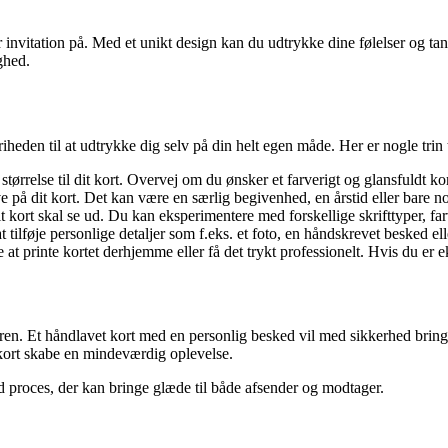
er invitation på. Med et unikt design kan du udtrykke dine følelser og 
ighed.
iheden til at udtrykke dig selv på din helt egen måde. Her er nogle trin
 størrelse til dit kort. Overvej om du ønsker et farverigt og glansfuldt k
 på dit kort. Det kan være en særlig begivenhed, en årstid eller bare nog
it kort skal se ud. Du kan eksperimentere med forskellige skrifttyper, fa
 tilføje personlige detaljer som f.eks. et foto, en håndskrevet besked elle
 at printe kortet derhjemme eller få det trykt professionelt. Hvis du er e
tageren. Et håndlavet kort med en personlig besked vil med sikkerhed bri
t kort skabe en mindeværdig oplevelse.
ld proces, der kan bringe glæde til både afsender og modtager.