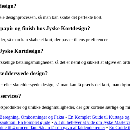
design?
ele designprocessen, så man kan skabe det perfekte kort.
 papir og finish hos Jyske Kortdesign?
er, så man kan skabe et kort, der passer til ens præferencer.
 Jyske Kortdesign?
kellige betalingsmuligheder, så det er nemt og sikkert at afgive en ordr
kræddersyede design?
sker eller skræddersyede design, så man kan få præcis det kort, man dr
services?
litetsprodukter og unikke designmuligheder, der gør kortene særlige og 
 Beregning, Omkostninger og Fakta
•
En Komplet Guide til Kurtage o
sauktion: En komplet guide
•
Alt du behøver at vide om Jyske Masterc
ide til 4 procent lån: Sådan får du gavn af faldende renter
•
En Guide t