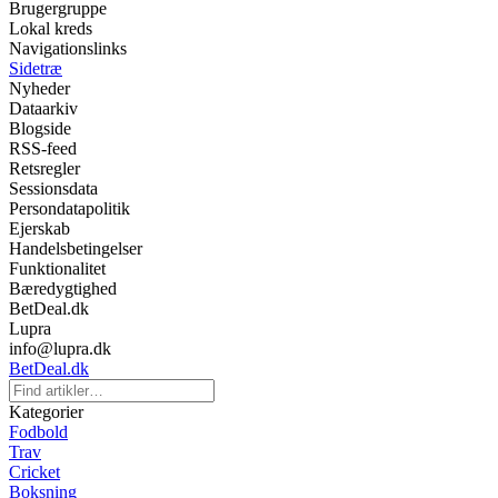
Brugergruppe
Lokal kreds
Navigationslinks
Sidetræ
Nyheder
Dataarkiv
Blogside
RSS-feed
Retsregler
Sessionsdata
Persondatapolitik
Ejerskab
Handelsbetingelser
Funktionalitet
Bæredygtighed
BetDeal.dk
Lupra
info@lupra.dk
BetDeal.dk
Kategorier
Fodbold
Trav
Cricket
Boksning