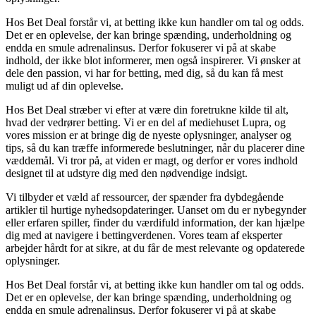
Hos Bet Deal forstår vi, at betting ikke kun handler om tal og odds.
Det er en oplevelse, der kan bringe spænding, underholdning og
endda en smule adrenalinsus. Derfor fokuserer vi på at skabe
indhold, der ikke blot informerer, men også inspirerer. Vi ønsker at
dele den passion, vi har for betting, med dig, så du kan få mest
muligt ud af din oplevelse.
Hos Bet Deal stræber vi efter at være din foretrukne kilde til alt,
hvad der vedrører betting. Vi er en del af mediehuset Lupra, og
vores mission er at bringe dig de nyeste oplysninger, analyser og
tips, så du kan træffe informerede beslutninger, når du placerer dine
væddemål. Vi tror på, at viden er magt, og derfor er vores indhold
designet til at udstyre dig med den nødvendige indsigt.
Vi tilbyder et væld af ressourcer, der spænder fra dybdegående
artikler til hurtige nyhedsopdateringer. Uanset om du er nybegynder
eller erfaren spiller, finder du værdifuld information, der kan hjælpe
dig med at navigere i bettingverdenen. Vores team af eksperter
arbejder hårdt for at sikre, at du får de mest relevante og opdaterede
oplysninger.
Hos Bet Deal forstår vi, at betting ikke kun handler om tal og odds.
Det er en oplevelse, der kan bringe spænding, underholdning og
endda en smule adrenalinsus. Derfor fokuserer vi på at skabe