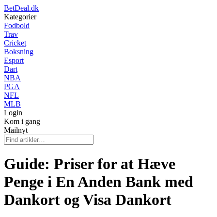
BetDeal.dk
Kategorier
Fodbold
Trav
Cricket
Boksning
Esport
Dart
NBA
PGA
NFL
MLB
Login
Kom i gang
Mailnyt
Guide: Priser for at Hæve
Penge i En Anden Bank med
Dankort og Visa Dankort