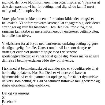
indhold, der ikke blot informerer, men også inspirerer. Vi ønsker at
dele den passion, vi har for betting, med dig, så du kan få mest
muligt ud af din oplevelse.
Vores platform er ikke kun en informationskilde; det er også et
fællesskab. Vi opfordrer vores læsere til at engagere sig, dele deres
erfaringer og lære fra hinanden. Hos Bet Deal tror vi på, at vi
sammen kan skabe en mere informeret og engageret bettingkultur,
hvor alle kan trives.
Vi eksisterer for at bryde ned barriererne omkring betting og gøre
det tilgængeligt for alle. Uanset om du vil lære om de nyeste
strategier eller blot ønsker at følge med i de seneste
sportsbegivenheder, er vi her for at guide dig. Vores mål er at gøre
din rejse i bettingverdenen både sjov og givende.
I takt med at bettinglandskabet udvikler sig, er vi dedikerede til at
holde dig opdateret. Hos Bet Deal er vi mere end bare en
hjemmeside; vi er din partner i at opdage og forstå det dynamiske
univers, som betting er. Lad os sammen udforske mulighederne og
skabe uforglemmelige øjeblikke.
Del og vis omsorg
X
Facebook