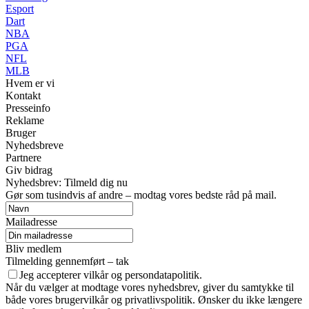
Esport
Dart
NBA
PGA
NFL
MLB
Hvem er vi
Kontakt
Presseinfo
Reklame
Bruger
Nyhedsbreve
Partnere
Giv bidrag
Nyhedsbrev: Tilmeld dig nu
Gør som tusindvis af andre – modtag vores bedste råd på mail.
Mailadresse
Bliv medlem
Tilmelding gennemført – tak
Jeg accepterer vilkår og persondatapolitik.
Når du vælger at modtage vores nyhedsbrev, giver du samtykke til
både vores brugervilkår og privatlivspolitik. Ønsker du ikke længere