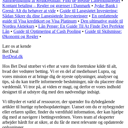
Sammenligning af Realkreditlån: Find de Bedste Lånemuligheder
•
Kontant betaling – Regler og grænser i Danmark
•
Jyske Bank i
Grenå: Alt du behøver at vide
•
Guide til Langsigtet Investering:
Sådan Sikrer du dine Langsigtede Investeringer
•
En omfattende
guide til Visa kreditkort og Visa Platinum
•
Den ultimative guide til
Nordea Aktiekurs
•
Lån Penge: En Guide Til At Finde Det Perfekte
Lån
•
Guide til Optimering af Cash Pooling
•
Guide til Skilsmisse:
Økonomi og Regler
•
Lær os at kende
Bet Deal
BetDeal.dk
Hos Bet Deal stræber vi efter at være din foretrukne kilde til alt,
hvad der vedrører betting. Vi er en del af mediehuset Lupra, og
vores mission er at bringe dig de nyeste oplysninger, analyser og
tips, så du kan træffe informerede beslutninger, når du placerer dine
væddemål. Vi tror på, at viden er magt, og derfor er vores indhold
designet til at udstyre dig med den nødvendige indsigt.
Vi tilbyder et væld af ressourcer, der spænder fra dybdegående
artikler til hurtige nyhedsopdateringer. Uanset om du er nybegynder
eller erfaren spiller, finder du værdifuld information, der kan hjælpe
dig med at navigere i bettingverdenen. Vores team af eksperter
arbejder hårdt for at sikre, at du får de mest relevante og opdaterede
oplysninger.