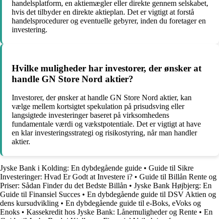
handelsplatform, en aktiemægler eller direkte gennem selskabet,
hvis det tilbyder en direkte aktieplan. Det er vigtigt at forstå
handelsprocedurer og eventuelle gebyrer, inden du foretager en
investering.
Hvilke muligheder har investorer, der ønsker at
handle GN Store Nord aktier?
Investorer, der ønsker at handle GN Store Nord aktier, kan
vælge mellem kortsigtet spekulation på prisudsving eller
langsigtede investeringer baseret på virksomhedens
fundamentale værdi og vækstpotentiale. Det er vigtigt at have
en klar investeringsstrategi og risikostyring, når man handler
aktier.
Jyske Bank i Kolding: En dybdegående guide
•
Guide til Sikre
Investeringer: Hvad Er Godt at Investere i?
•
Guide til Billån Rente og
Priser: Sådan Finder du det Bedste Billån
•
Jyske Bank Højbjerg: En
Guide til Finansiel Succes
•
En dybdegående guide til DSV Aktien og
dens kursudvikling
•
En dybdegående guide til e-Boks, eVoks og
Enoks
•
Kassekredit hos Jyske Bank: Lånemuligheder og Rente
•
En