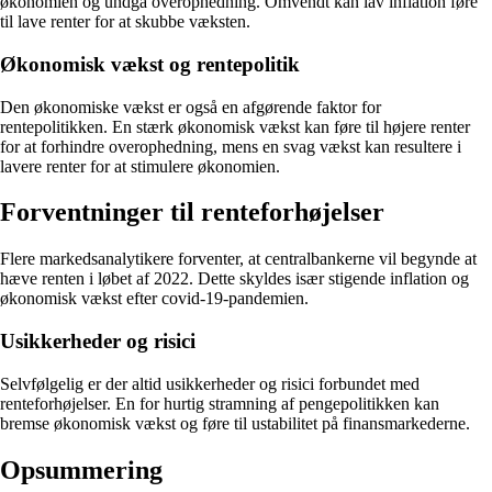
økonomien og undgå overophedning. Omvendt kan lav inflation føre
til lave renter for at skubbe væksten.
Økonomisk vækst og rentepolitik
Den økonomiske vækst er også en afgørende faktor for
rentepolitikken. En stærk økonomisk vækst kan føre til højere renter
for at forhindre overophedning, mens en svag vækst kan resultere i
lavere renter for at stimulere økonomien.
Forventninger til renteforhøjelser
Flere markedsanalytikere forventer, at centralbankerne vil begynde at
hæve renten i løbet af 2022. Dette skyldes især stigende inflation og
økonomisk vækst efter covid-19-pandemien.
Usikkerheder og risici
Selvfølgelig er der altid usikkerheder og risici forbundet med
renteforhøjelser. En for hurtig stramning af pengepolitikken kan
bremse økonomisk vækst og føre til ustabilitet på finansmarkederne.
Opsummering