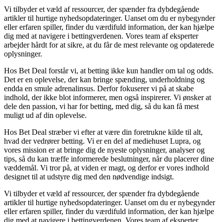
Vi tilbyder et væld af ressourcer, der spænder fra dybdegående
artikler til hurtige nyhedsopdateringer. Uanset om du er nybegynder
eller erfaren spiller, finder du værdifuld information, der kan hjælpe
dig med at navigere i bettingverdenen. Vores team af eksperter
arbejder hårdt for at sikre, at du får de mest relevante og opdaterede
oplysninger.
Hos Bet Deal forstår vi, at betting ikke kun handler om tal og odds.
Det er en oplevelse, der kan bringe spænding, underholdning og
endda en smule adrenalinsus. Derfor fokuserer vi på at skabe
indhold, der ikke blot informerer, men også inspirerer. Vi ønsker at
dele den passion, vi har for betting, med dig, så du kan få mest
muligt ud af din oplevelse.
Hos Bet Deal stræber vi efter at være din foretrukne kilde til alt,
hvad der vedrører betting. Vi er en del af mediehuset Lupra, og
vores mission er at bringe dig de nyeste oplysninger, analyser og
tips, så du kan træffe informerede beslutninger, når du placerer dine
væddemål. Vi tror på, at viden er magt, og derfor er vores indhold
designet til at udstyre dig med den nødvendige indsigt.
Vi tilbyder et væld af ressourcer, der spænder fra dybdegående
artikler til hurtige nyhedsopdateringer. Uanset om du er nybegynder
eller erfaren spiller, finder du værdifuld information, der kan hjælpe
dig med at navigere i bettingverdenen. Vores team af eksperter