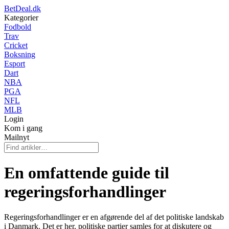
BetDeal.dk
Kategorier
Fodbold
Trav
Cricket
Boksning
Esport
Dart
NBA
PGA
NFL
MLB
Login
Kom i gang
Mailnyt
En omfattende guide til
regeringsforhandlinger
Regeringsforhandlinger er en afgørende del af det politiske landskab
i Danmark. Det er her, politiske partier samles for at diskutere og