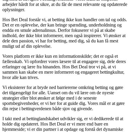
arbejder hårdt for at sikre, at du får de mest relevante og opdaterede
oplysninger.
Hos Bet Deal forstår vi, at betting ikke kun handler om tal og odds.
Det er en oplevelse, der kan bringe spænding, underholdning og
endda en smule adrenalinsus. Derfor fokuserer vi på at skabe
indhold, der ikke blot informerer, men også inspirerer. Vi ønsker at
dele den passion, vi har for betting, med dig, så du kan få mest
muligt ud af din oplevelse.
Vores platform er ikke kun en informationskilde; det er også et
fællesskab. Vi opfordrer vores læsere til at engagere sig, dele deres
erfaringer og lære fra hinanden. Hos Bet Deal tror vi på, at vi
sammen kan skabe en mere informeret og engageret bettingkultur,
hvor alle kan trives.
Vi eksisterer for at bryde ned barriererne omkring betting og gøre
det tilgængeligt for alle. Uanset om du vil lære om de nyeste
strategier eller blot ønsker at følge med i de seneste
sportsbegivenheder, er vi her for at guide dig. Vores mål er at gøre
din rejse i bettingverdenen både sjov og givende.
I takt med at bettinglandskabet udvikler sig, er vi dedikerede til at
holde dig opdateret. Hos Bet Deal er vi mere end bare en
hjemmeside; vi er din partner i at opdage og forstå det dynamiske