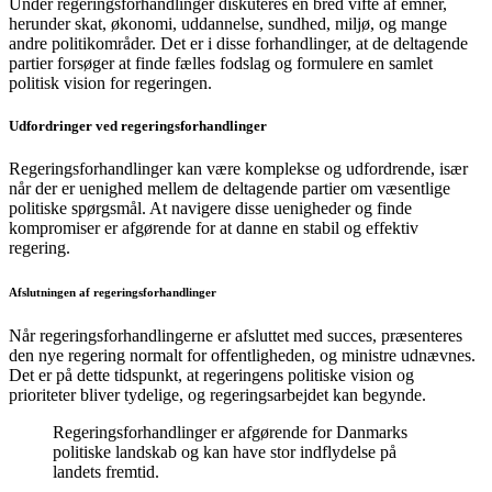
Under regeringsforhandlinger diskuteres en bred vifte af emner,
herunder skat, økonomi, uddannelse, sundhed, miljø, og mange
andre politikområder. Det er i disse forhandlinger, at de deltagende
partier forsøger at finde fælles fodslag og formulere en samlet
politisk vision for regeringen.
Udfordringer ved regeringsforhandlinger
Regeringsforhandlinger kan være komplekse og udfordrende, især
når der er uenighed mellem de deltagende partier om væsentlige
politiske spørgsmål. At navigere disse uenigheder og finde
kompromiser er afgørende for at danne en stabil og effektiv
regering.
Afslutningen af regeringsforhandlinger
Når regeringsforhandlingerne er afsluttet med succes, præsenteres
den nye regering normalt for offentligheden, og ministre udnævnes.
Det er på dette tidspunkt, at regeringens politiske vision og
prioriteter bliver tydelige, og regeringsarbejdet kan begynde.
Regeringsforhandlinger er afgørende for Danmarks
politiske landskab og kan have stor indflydelse på
landets fremtid.