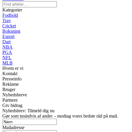
Kategorier
Fodbold
Trav
Cricket
Boksning
Esport
Dart
NBA
PGA
NFL
MLB
Hvem er vi
Kontakt
Presseinfo
Reklame
Bruger
Nyhedsbreve
Partnere
Giv bidrag
Nyhedsbrev: Tilmeld dig nu
Gør som tusindvis af andre – modtag vores bedste råd på mail.
Mailadresse