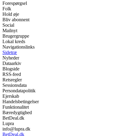
Forespørgsel
Folk
Hold øje
Bliv abonnent
Social
Mailnyt
Brugergruppe
Lokal kreds
Navigationslinks
Sidetræ
Nyheder
Dataarkiv
Blogside
RSS-feed
Retsregler
Sessionsdata
Persondatapolitik
Ejerskab
Handelsbetingelser
Funktionalitet
Bæredygtighed
BetDeal.dk
Lupra
info@lupra.dk
BetDeal.dk