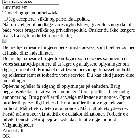
Bliv medlem
Tilmelding gennemført – tak
Jeg accepterer vilkår og persondatapolitik.
Når du vælger at modtage vores nyhedsbrev, giver du samtykke til
både vores brugervilkår og privatlivspolitik. Ønsker du ikke længere
mails fra os, kan du let framelde dig.
Denne hjemmeside fungerer bedst med cookies, som hjælper os med
at huske dine indstillinger.
Denne hjemmeside bruger teknologier som cookies sammen med
vores samarbejdspartnere til at lagre og analysere oplysninger om
dig og din enhed. Formålet er at levere personligt tilpasset indhold
og reklamer samt at forbedre vores service. Du kan altid justere dine
indstillinger
Opbevar og/eller få adgang til oplysninger på enheden. Brug
begrænsede data til at vælge annoncer. Opret profiler til personlig
annoncering. Brug profiler til at vælge målrettede annoncer. Opret
profiler til personligt indhold. Brug profiler til at vælge relevant
indhold. Mål effektiviteten af annoncer. Mål indholdets ydeevne.
Forstå målgrupper via statistik og datakombinationer. Forbedr og
udvikl tjenester. Brug begrænsede data til at vælge indhold
Valgmuligheder
Afmeld alt
OK