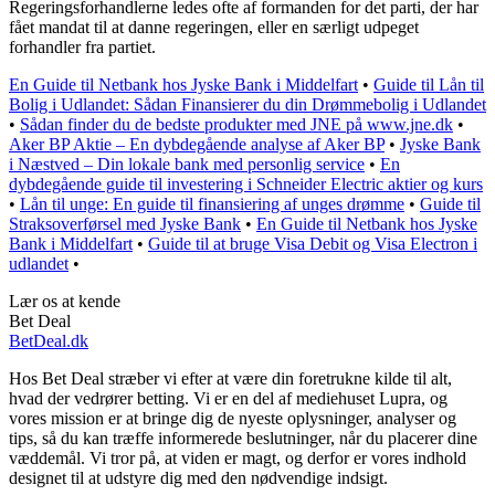
Regeringsforhandlerne ledes ofte af formanden for det parti, der har
fået mandat til at danne regeringen, eller en særligt udpeget
forhandler fra partiet.
En Guide til Netbank hos Jyske Bank i Middelfart
•
Guide til Lån til
Bolig i Udlandet: Sådan Finansierer du din Drømmebolig i Udlandet
•
Sådan finder du de bedste produkter med JNE på www.jne.dk
•
Aker BP Aktie – En dybdegående analyse af Aker BP
•
Jyske Bank
i Næstved – Din lokale bank med personlig service
•
En
dybdegående guide til investering i Schneider Electric aktier og kurs
•
Lån til unge: En guide til finansiering af unges drømme
•
Guide til
Straksoverførsel med Jyske Bank
•
En Guide til Netbank hos Jyske
Bank i Middelfart
•
Guide til at bruge Visa Debit og Visa Electron i
udlandet
•
Lær os at kende
Bet Deal
BetDeal.dk
Hos Bet Deal stræber vi efter at være din foretrukne kilde til alt,
hvad der vedrører betting. Vi er en del af mediehuset Lupra, og
vores mission er at bringe dig de nyeste oplysninger, analyser og
tips, så du kan træffe informerede beslutninger, når du placerer dine
væddemål. Vi tror på, at viden er magt, og derfor er vores indhold
designet til at udstyre dig med den nødvendige indsigt.