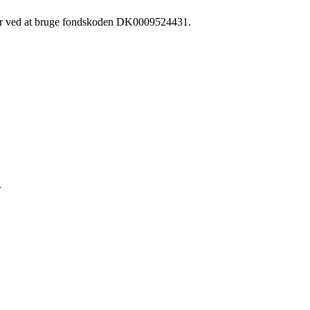
ller ved at bruge fondskoden DK0009524431.
.