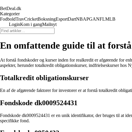
BetDeal.dk
Kategorier
Fodbold
Trav
Cricket
Boksning
Esport
Dart
NBA
PGA
NFL
MLB
Login
Kom i gang
Mailnyt
En omfattende guide til at forst
At forstå fondskoder og kurser inden for realkredit er afgørende for enh
aspekter, herunder totalkredit obligationskurser, indfrielseskurser hos 
Totalkredit obligationskurser
En af de afgørende faktorer for investorer er at forstå totalkredit oblig
Fondskode dk0009524431
Fondskode dk0009524431 er en unik identifikator, der bruges til at iden
specifikke fond.