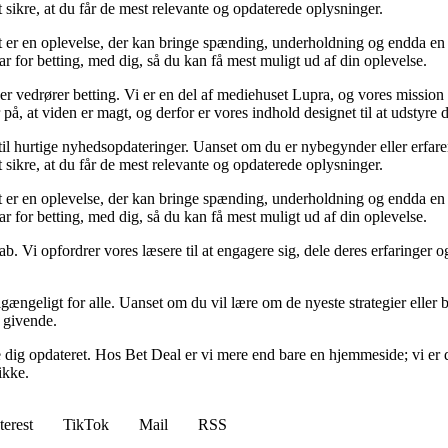
t sikre, at du får de mest relevante og opdaterede oplysninger.
et er en oplevelse, der kan bringe spænding, underholdning og endda en 
ar for betting, med dig, så du kan få mest muligt ud af din oplevelse.
der vedrører betting. Vi er en del af mediehuset Lupra, og vores mission 
på, at viden er magt, og derfor er vores indhold designet til at udstyre
 til hurtige nyhedsopdateringer. Uanset om du er nybegynder eller erfare
t sikre, at du får de mest relevante og opdaterede oplysninger.
et er en oplevelse, der kan bringe spænding, underholdning og endda en 
ar for betting, med dig, så du kan få mest muligt ud af din oplevelse.
ab. Vi opfordrer vores læsere til at engagere sig, dele deres erfaringer
lgængeligt for alle. Uanset om du vil lære om de nyeste strategier eller b
g givende.
lde dig opdateret. Hos Bet Deal er vi mere end bare en hjemmeside; vi er 
ikke.
terest
TikTok
Mail
RSS