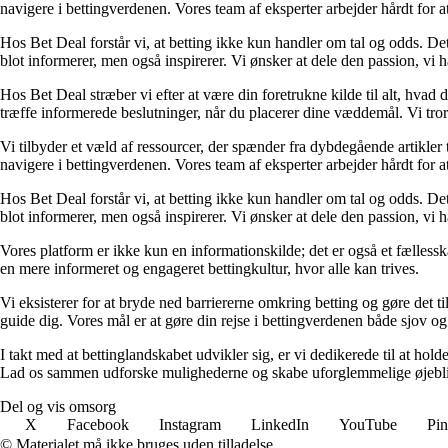
navigere i bettingverdenen. Vores team af eksperter arbejder hårdt for a
Hos Bet Deal forstår vi, at betting ikke kun handler om tal og odds. D
blot informerer, men også inspirerer. Vi ønsker at dele den passion, vi h
Hos Bet Deal stræber vi efter at være din foretrukne kilde til alt, hvad 
træffe informerede beslutninger, når du placerer dine væddemål. Vi tror 
Vi tilbyder et væld af ressourcer, der spænder fra dybdegående artikler
navigere i bettingverdenen. Vores team af eksperter arbejder hårdt for a
Hos Bet Deal forstår vi, at betting ikke kun handler om tal og odds. D
blot informerer, men også inspirerer. Vi ønsker at dele den passion, vi h
Vores platform er ikke kun en informationskilde; det er også et fællessk
en mere informeret og engageret bettingkultur, hvor alle kan trives.
Vi eksisterer for at bryde ned barriererne omkring betting og gøre det ti
guide dig. Vores mål er at gøre din rejse i bettingverdenen både sjov o
I takt med at bettinglandskabet udvikler sig, er vi dedikerede til at ho
Lad os sammen udforske mulighederne og skabe uforglemmelige øjebl
Del og vis omsorg
X
Facebook
Instagram
LinkedIn
YouTube
Pin
© Materialet må ikke bruges uden tilladelse.