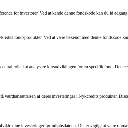
nce for investorer. Ved at kende denne fondskode kan du få adgang ti
ykredits fondsprodukter. Ved at være bekendt med denne fondskode kan d
tral rolle i at analysere kursudviklingen for en specifik fond. Det er 
tå værdiansættelsen af deres investeringer i Nykcredits produkter. Disse k
t afvikle dine investeringer før udløbsdatoen. Det er vigtigt at være op