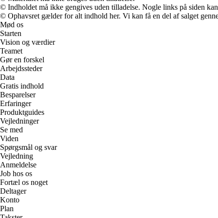
© Indholdet må ikke gengives uden tilladelse. Nogle links på siden ka
© Ophavsret gælder for alt indhold her. Vi kan få en del af salget genne
Mød os
Starten
Vision og værdier
Teamet
Gør en forskel
Arbejdssteder
Data
Gratis indhold
Besparelser
Erfaringer
Produktguides
Vejledninger
Se med
Viden
Spørgsmål og svar
Vejledning
Anmeldelse
Job hos os
Fortæl os noget
Deltager
Konto
Plan
Takster