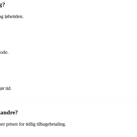
ig?
og løbetiden.
kode.
ør tid.
a andre?
r prisen for tidlig tilbagebetaling.