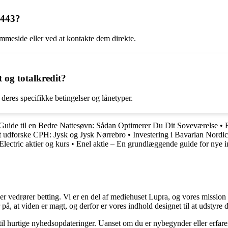
2443?
meside eller ved at kontakte dem direkte.
 og totalkredit?
 deres specifikke betingelser og lånetyper.
Guide til en Bedre Nattesøvn: Sådan Optimerer Du Dit Soveværelse
•
at udforske CPH: Jysk og Jysk Nørrebro
•
Investering i Bavarian Nordi
lectric aktier og kurs
•
Enel aktie – En grundlæggende guide for nye i
der vedrører betting. Vi er en del af mediehuset Lupra, og vores mission 
på, at viden er magt, og derfor er vores indhold designet til at udstyre
 til hurtige nyhedsopdateringer. Uanset om du er nybegynder eller erfare