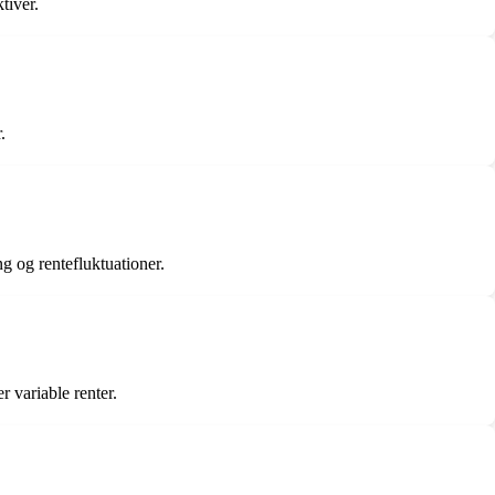
tiver.
.
ng og rentefluktuationer.
r variable renter.