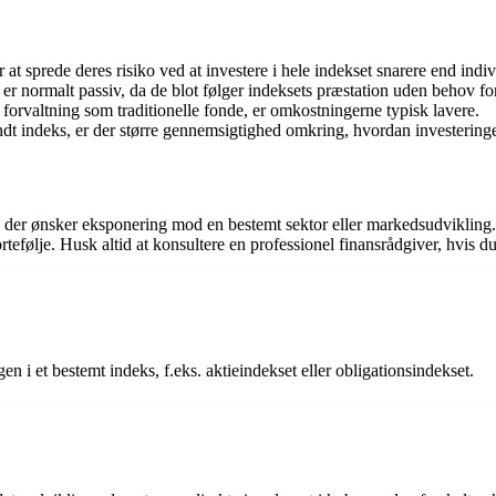
at sprede deres risiko ved at investere i hele indekset snarere end indiv
 er normalt passiv, da de blot følger indeksets præstation uden behov f
forvaltning som traditionelle fonde, er omkostningerne typisk lavere.
kendt indeks, er der større gennemsigtighed omkring, hvordan investeringe
 der ønsker eksponering mod en bestemt sektor eller markedsudvikling. V
tefølje. Husk altid at konsultere en professionel finansrådgiver, hvis du
gen i et bestemt indeks, f.eks. aktieindekset eller obligationsindekset.