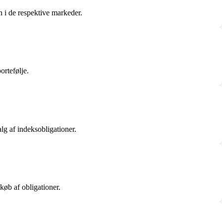
n i de respektive markeder.
ortefølje.
lg af indeksobligationer.
køb af obligationer.