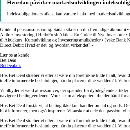
Hvordan påvirker markedsudviklingen indeksobliga
Indeksobligationers afkast kan variere i takt med markedsudvikling
Guide til pensionsopsparing: Sådan sikrer du din fremtidige økonomi
•
Aktie
•
Investering i HelloFresh Aktie – En Guide til Nye Investorer
•
til Aktiekurs, Kursudvikling og Investeringsmuligheder
•
Jyske Bank N
Direct Debit: Hvad er det, og hvordan virker det?
•
Lær os at kende
Bet Deal
BetDeal.dk
Hos Bet Deal stræber vi efter at være din foretrukne kilde til alt, hvad 
træffe informerede beslutninger, når du placerer dine væddemål. Vi tror 
Vi tilbyder et væld af ressourcer, der spænder fra dybdegående artikler
navigere i bettingverdenen. Vores team af eksperter arbejder hårdt for a
Hos Bet Deal forstår vi, at betting ikke kun handler om tal og odds. D
blot informerer, men også inspirerer. Vi ønsker at dele den passion, vi h
Hos Bet Deal stræber vi efter at være din foretrukne kilde til alt, hvad 
træffe informerede beslutninger, når du placerer dine væddemål. Vi tror 