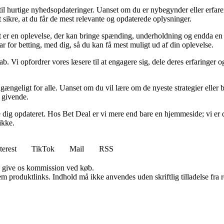
 til hurtige nyhedsopdateringer. Uanset om du er nybegynder eller erfare
t sikre, at du får de mest relevante og opdaterede oplysninger.
et er en oplevelse, der kan bringe spænding, underholdning og endda en 
ar for betting, med dig, så du kan få mest muligt ud af din oplevelse.
ab. Vi opfordrer vores læsere til at engagere sig, dele deres erfaringer
lgængeligt for alle. Uanset om du vil lære om de nyeste strategier eller b
g givende.
lde dig opdateret. Hos Bet Deal er vi mere end bare en hjemmeside; vi er 
ikke.
terest
TikTok
Mail
RSS
n give os kommission ved køb.
m produktlinks. Indhold må ikke anvendes uden skriftlig tilladelse fra r