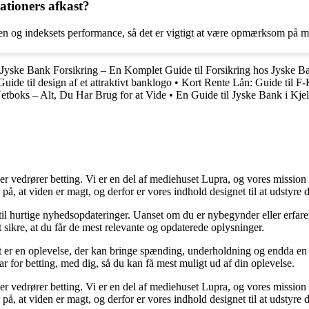
tioners afkast?
en og indeksets performance, så det er vigtigt at være opmærksom på m
Jyske Bank Forsikring – En Komplet Guide til Forsikring hos Jyske B
Guide til design af et attraktivt banklogo
•
Kort Rente Lån: Guide til F-
etboks – Alt, Du Har Brug for at Vide
•
En Guide til Jyske Bank i Kjel
der vedrører betting. Vi er en del af mediehuset Lupra, og vores mission 
på, at viden er magt, og derfor er vores indhold designet til at udstyre
 til hurtige nyhedsopdateringer. Uanset om du er nybegynder eller erfare
t sikre, at du får de mest relevante og opdaterede oplysninger.
et er en oplevelse, der kan bringe spænding, underholdning og endda en 
ar for betting, med dig, så du kan få mest muligt ud af din oplevelse.
der vedrører betting. Vi er en del af mediehuset Lupra, og vores mission 
på, at viden er magt, og derfor er vores indhold designet til at udstyre