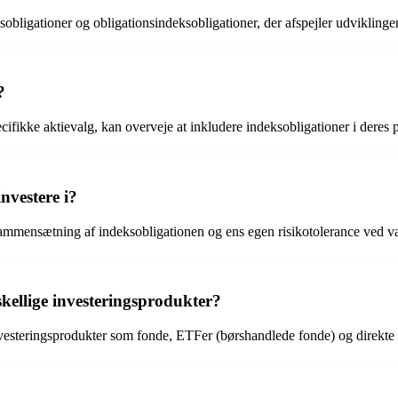
sobligationer og obligationsindeksobligationer, der afspejler udviklinge
?
fikke aktievalg, kan overveje at inkludere indeksobligationer i deres p
nvestere i?
, sammensætning af indeksobligationen og ens egen risikotolerance ved va
kellige investeringsprodukter?
vesteringsprodukter som fonde, ETFer (børshandlede fonde) og direkte 