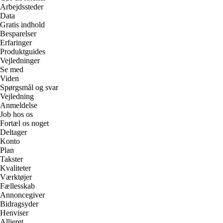
Arbejdssteder
Data
Gratis indhold
Besparelser
Erfaringer
Produktguides
Vejledninger
Se med
Viden
Spørgsmål og svar
Vejledning
Anmeldelse
Job hos os
Fortæl os noget
Deltager
Konto
Plan
Takster
Kvaliteter
Værktøjer
Fællesskab
Annoncegiver
Bidragsyder
Henviser
Allieret