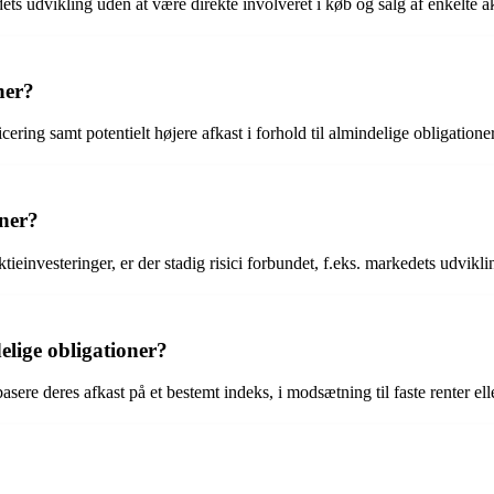
ets udvikling uden at være direkte involveret i køb og salg af enkelte ak
ner?
cering samt potentielt højere afkast i forhold til almindelige obligationer
oner?
einvesteringer, er der stadig risici forbundet, f.eks. markedets udvikli
elige obligationer?
asere deres afkast på et bestemt indeks, i modsætning til faste renter elle