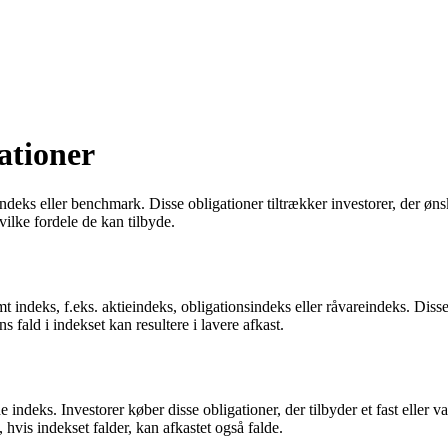
ationer
t indeks eller benchmark. Disse obligationer tiltrækker investorer, der 
ilke fordele de kan tilbyde.
emt indeks, f.eks. aktieindeks, obligationsindeks eller råvareindeks. Diss
s fald i indekset kan resultere i lavere afkast.
indeks. Investorer køber disse obligationer, der tilbyder et fast eller va
hvis indekset falder, kan afkastet også falde.