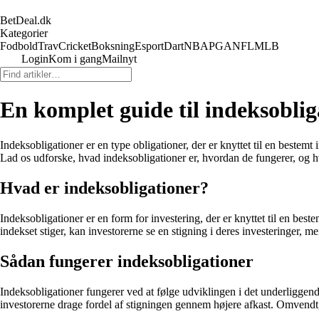
BetDeal.dk
Kategorier
Fodbold
Trav
Cricket
Boksning
Esport
Dart
NBA
PGA
NFL
MLB
Login
Kom i gang
Mailnyt
En komplet guide til indeksoblig
Indeksobligationer er en type obligationer, der er knyttet til en bestem
Lad os udforske, hvad indeksobligationer er, hvordan de fungerer, og hv
Hvad er indeksobligationer?
Indeksobligationer er en form for investering, der er knyttet til en best
indekset stiger, kan investorerne se en stigning i deres investeringer, men
Sådan fungerer indeksobligationer
Indeksobligationer fungerer ved at følge udviklingen i det underliggende 
investorerne drage fordel af stigningen gennem højere afkast. Omvendt, 