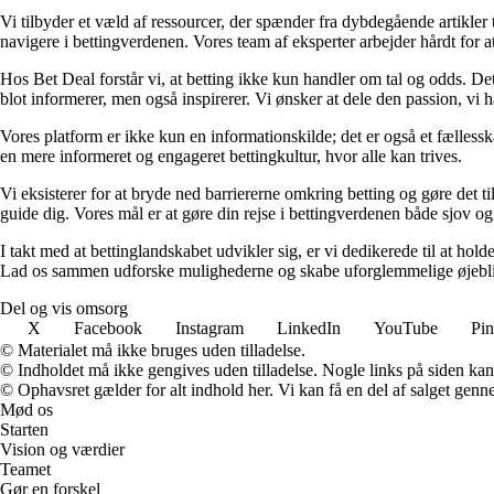
Vi tilbyder et væld af ressourcer, der spænder fra dybdegående artikler
navigere i bettingverdenen. Vores team af eksperter arbejder hårdt for a
Hos Bet Deal forstår vi, at betting ikke kun handler om tal og odds. D
blot informerer, men også inspirerer. Vi ønsker at dele den passion, vi h
Vores platform er ikke kun en informationskilde; det er også et fællessk
en mere informeret og engageret bettingkultur, hvor alle kan trives.
Vi eksisterer for at bryde ned barriererne omkring betting og gøre det ti
guide dig. Vores mål er at gøre din rejse i bettingverdenen både sjov o
I takt med at bettinglandskabet udvikler sig, er vi dedikerede til at ho
Lad os sammen udforske mulighederne og skabe uforglemmelige øjebl
Del og vis omsorg
X
Facebook
Instagram
LinkedIn
YouTube
Pin
© Materialet må ikke bruges uden tilladelse.
© Indholdet må ikke gengives uden tilladelse. Nogle links på siden ka
© Ophavsret gælder for alt indhold her. Vi kan få en del af salget genne
Mød os
Starten
Vision og værdier
Teamet
Gør en forskel