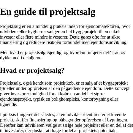
En guide til projektsalg
Projektsalg er en almindelig praksis inden for ejendomssektoren, hvor
udviklere eller bygherrer sælger en hel byggeprojekt til en enkelt
investor eller flere mindre investorer. Dette gøres ofte for at sikre
finansiering og reducere risikoen forbundet med ejendomsudvikling.
Men hvad er projektsalg egentlig, og hvordan fungerer det? Lad os
dykke ned i detaljerne.
Hvad er projektsalg?
Projektsalg, også kendt som projektkøb, er et salg af et byggeprojekt
før eller under opførelsen af den pågældende ejendom. Dette koncept
giver investorer mulighed for at købe en andel i et større
ejendomsprojekt, typisk en boligkompleks, kontorbygning eller
lignende.
I praksis fungerer det således, at en udvikler identificerer et lovende
projekt, skaffer finansiering og påbegynder opførelsen af bygningen.
Derefter kan udvikleren vælge at sælge hele projektet eller en del af det
til investorer, der ønsker at drage fordel af projektets potentiale.