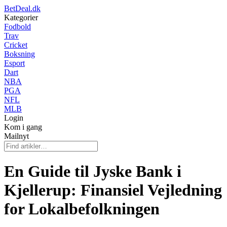
BetDeal.dk
Kategorier
Fodbold
Trav
Cricket
Boksning
Esport
Dart
NBA
PGA
NFL
MLB
Login
Kom i gang
Mailnyt
En Guide til Jyske Bank i
Kjellerup: Finansiel Vejledning
for Lokalbefolkningen