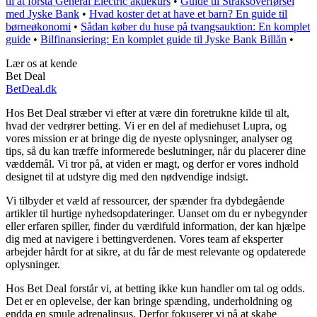
til at forstå General Electric aktiekurs
•
Guide til Straksoverførsel
med Jyske Bank
•
Hvad koster det at have et barn? En guide til
børneøkonomi
•
Sådan køber du huse på tvangsauktion: En komplet
guide
•
Bilfinansiering: En komplet guide til Jyske Bank Billån
•
Lær os at kende
Bet Deal
BetDeal.dk
Hos Bet Deal stræber vi efter at være din foretrukne kilde til alt,
hvad der vedrører betting. Vi er en del af mediehuset Lupra, og
vores mission er at bringe dig de nyeste oplysninger, analyser og
tips, så du kan træffe informerede beslutninger, når du placerer dine
væddemål. Vi tror på, at viden er magt, og derfor er vores indhold
designet til at udstyre dig med den nødvendige indsigt.
Vi tilbyder et væld af ressourcer, der spænder fra dybdegående
artikler til hurtige nyhedsopdateringer. Uanset om du er nybegynder
eller erfaren spiller, finder du værdifuld information, der kan hjælpe
dig med at navigere i bettingverdenen. Vores team af eksperter
arbejder hårdt for at sikre, at du får de mest relevante og opdaterede
oplysninger.
Hos Bet Deal forstår vi, at betting ikke kun handler om tal og odds.
Det er en oplevelse, der kan bringe spænding, underholdning og
endda en smule adrenalinsus. Derfor fokuserer vi på at skabe