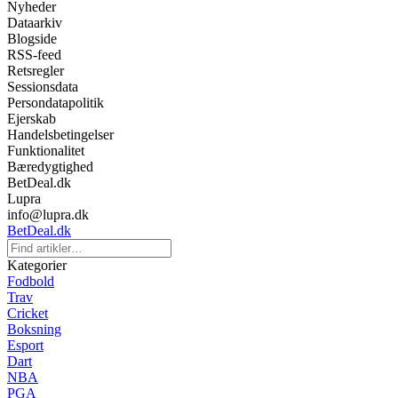
Nyheder
Dataarkiv
Blogside
RSS-feed
Retsregler
Sessionsdata
Persondatapolitik
Ejerskab
Handelsbetingelser
Funktionalitet
Bæredygtighed
BetDeal.dk
Lupra
info@lupra.dk
BetDeal.dk
Kategorier
Fodbold
Trav
Cricket
Boksning
Esport
Dart
NBA
PGA