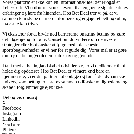
Vores platform er ikke kun en informationskilde; det er også et
fællesskab. Vi opfordrer vores læsere til at engagere sig, dele deres
erfaringer og lære fra hinanden. Hos Bet Deal tror vi på, at vi
sammen kan skabe en mere informeret og engageret bettingkultur,
hvor alle kan trives.
Vi eksisterer for at bryde ned barriererne omkring betting og gøre
det tilgængeligt for alle. Uanset om du vil lære om de nyeste
strategier eller blot ønsker at følge med i de seneste
sportsbegivenheder, er vi her for at guide dig. Vores mål er at gøre
din rejse i bettingverdenen både sjov og givende.
I takt med at bettinglandskabet udvikler sig, er vi dedikerede til at
holde dig opdateret. Hos Bet Deal er vi mere end bare en
hjemmeside; vi er din partner i at opdage og forstå det dynamiske
univers, som betting er. Lad os sammen udforske mulighederne og
skabe uforglemmelige øjeblikke.
Del og vis omsorg
X
Facebook
Instagram
LinkedIn
YouTube
Pinterest