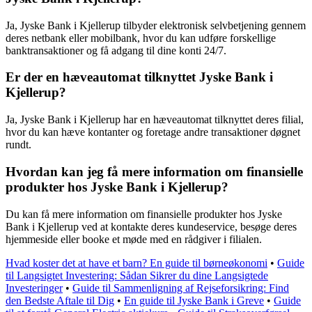
Ja, Jyske Bank i Kjellerup tilbyder elektronisk selvbetjening gennem
deres netbank eller mobilbank, hvor du kan udføre forskellige
banktransaktioner og få adgang til dine konti 24/7.
Er der en hæveautomat tilknyttet Jyske Bank i
Kjellerup?
Ja, Jyske Bank i Kjellerup har en hæveautomat tilknyttet deres filial,
hvor du kan hæve kontanter og foretage andre transaktioner døgnet
rundt.
Hvordan kan jeg få mere information om finansielle
produkter hos Jyske Bank i Kjellerup?
Du kan få mere information om finansielle produkter hos Jyske
Bank i Kjellerup ved at kontakte deres kundeservice, besøge deres
hjemmeside eller booke et møde med en rådgiver i filialen.
Hvad koster det at have et barn? En guide til børneøkonomi
•
Guide
til Langsigtet Investering: Sådan Sikrer du dine Langsigtede
Investeringer
•
Guide til Sammenligning af Rejseforsikring: Find
den Bedste Aftale til Dig
•
En guide til Jyske Bank i Greve
•
Guide