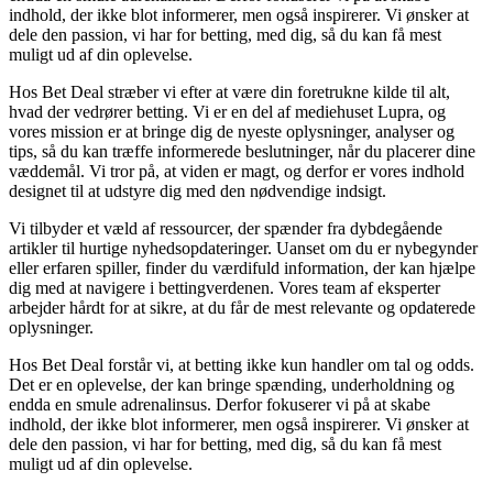
indhold, der ikke blot informerer, men også inspirerer. Vi ønsker at
dele den passion, vi har for betting, med dig, så du kan få mest
muligt ud af din oplevelse.
Hos Bet Deal stræber vi efter at være din foretrukne kilde til alt,
hvad der vedrører betting. Vi er en del af mediehuset Lupra, og
vores mission er at bringe dig de nyeste oplysninger, analyser og
tips, så du kan træffe informerede beslutninger, når du placerer dine
væddemål. Vi tror på, at viden er magt, og derfor er vores indhold
designet til at udstyre dig med den nødvendige indsigt.
Vi tilbyder et væld af ressourcer, der spænder fra dybdegående
artikler til hurtige nyhedsopdateringer. Uanset om du er nybegynder
eller erfaren spiller, finder du værdifuld information, der kan hjælpe
dig med at navigere i bettingverdenen. Vores team af eksperter
arbejder hårdt for at sikre, at du får de mest relevante og opdaterede
oplysninger.
Hos Bet Deal forstår vi, at betting ikke kun handler om tal og odds.
Det er en oplevelse, der kan bringe spænding, underholdning og
endda en smule adrenalinsus. Derfor fokuserer vi på at skabe
indhold, der ikke blot informerer, men også inspirerer. Vi ønsker at
dele den passion, vi har for betting, med dig, så du kan få mest
muligt ud af din oplevelse.