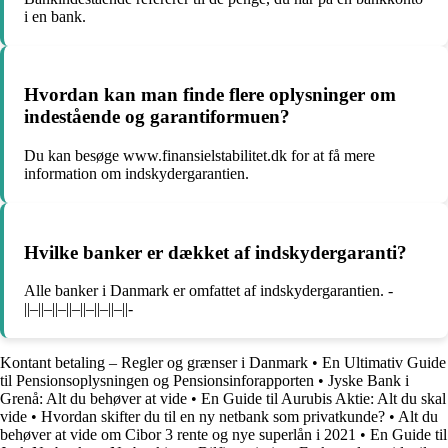
i en bank.
Hvordan kan man finde flere oplysninger om
indestående og garantiformuen?
Du kan besøge www.finansielstabilitet.dk for at få mere
information om indskydergarantien.
Hvilke banker er dækket af indskydergaranti?
Alle banker i Danmark er omfattet af indskydergarantien. -
||–||–||–||–||–||–||–||-
Kontant betaling – Regler og grænser i Danmark
•
En Ultimativ Guide
til Pensionsoplysningen og Pensionsinforapporten
•
Jyske Bank i
Grenå: Alt du behøver at vide
•
En Guide til Aurubis Aktie: Alt du skal
vide
•
Hvordan skifter du til en ny netbank som privatkunde?
•
Alt du
behøver at vide om Cibor 3 rente og nye superlån i 2021
•
En Guide til