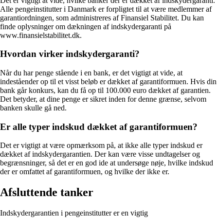
Det er vigtigt at vide, hvilke banker der er dækket af indskydergaranti.
Alle pengeinstitutter i Danmark er forpligtet til at være medlemmer af
garantiordningen, som administreres af Finansiel Stabilitet. Du kan
finde oplysninger om dækningen af indskydergaranti på
www.finansielstabilitet.dk.
Hvordan virker indskydergaranti?
Når du har penge stående i en bank, er det vigtigt at vide, at
indeståender op til et visst beløb er dækket af garantiformuen. Hvis din
bank går konkurs, kan du få op til 100.000 euro dækket af garantien.
Det betyder, at dine penge er sikret inden for denne grænse, selvom
banken skulle gå ned.
Er alle typer indskud dækket af garantiformuen?
Det er vigtigt at være opmærksom på, at ikke alle typer indskud er
dækket af indskydergarantien. Der kan være visse undtagelser og
begrænsninger, så det er en god ide at undersøge nøje, hvilke indskud
der er omfattet af garantiformuen, og hvilke der ikke er.
Afsluttende tanker
Indskydergarantien i pengeinstitutter er en vigtig