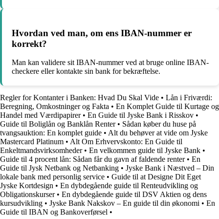
Hvordan ved man, om ens IBAN-nummer er
korrekt?
Man kan validere sit IBAN-nummer ved at bruge online IBAN-
checkere eller kontakte sin bank for bekræftelse.
Regler for Kontanter i Banken: Hvad Du Skal Vide
•
Lån i Friværdi:
Beregning, Omkostninger og Fakta
•
En Komplet Guide til Kurtage og
Handel med Værdipapirer
•
En Guide til Jyske Bank i Risskov
•
Guide til Boliglån og Banklån Renter
•
Sådan køber du huse på
tvangsauktion: En komplet guide
•
Alt du behøver at vide om Jyske
Mastercard Platinum
•
Alt Om Erhvervskonto: En Guide til
Enkeltmandsvirksomheder
•
En velkommen guide til Jyske Bank
•
Guide til 4 procent lån: Sådan får du gavn af faldende renter
•
En
Guide til Jysk Netbank og Netbanking
•
Jyske Bank i Næstved – Din
lokale bank med personlig service
•
Guide til at Designe Dit Eget
Jyske Kortdesign
•
En dybdegående guide til Renteudvikling og
Obligationskurser
•
En dybdegående guide til DSV Aktien og dens
kursudvikling
•
Jyske Bank Nakskov – En guide til din økonomi
•
En
Guide til IBAN og Bankoverførsel
•