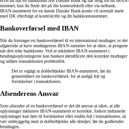
Hvis du har en bankkonto hos Danske Bank og har brug for dit IBAN-
nummer, kan du finde det på din kontoudskrift eller via netbank.
IBAN-nummeret for en dansk Danske Bank-konto vil normalt starte
med DK efterfulgt af kontrolcifre og dit bankkontonummer.
Bankoverførsel med IBAN
Når du foretager en bankoverførsel til en international modtager, er det
afgørende at have modtagerens IBAN-nummer for at sikre, at pengene
når den rette bankkonto. Ved at inkludere IBAN-nummeret i
betalingsoplysningerne kan banken identificere den korrekte modtager
og udføre transaktionen problemfrit.
Det er vigtigt at dobbelttjekke IBAN-nummeret, før du
gennemfører en bankoverførsel, for at undgå fejl og
forsinkelser i transaktionen.
Afsenderens Ansvar
Som afsender af en bankoverførsel er det dit ansvar at sikre, at alle
oplysninger inklusive IBAN-nummeret er korrekte. forkert indtastede
oplysninger kan føre til forsinkelser eller endda fejl i transaktionen, så
vær omhyggelig med at dobbelttjekke alle detaljer, før du godkender
betalingen.